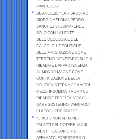
PIANTEDOSI
DE ANGELIS: “LA RISPOSTA DI
GIORGIA MELONI A PEDRO
SANCHEZ SI COMPRENDE
SOLO CON LA LENTE
DELL’IDEOLOGIA E DEL
CALCOLO: LE POLITICHE
DELL’IMMIGRAZIONE COME
TERRENO IDENTITARIO SU CUI
RIBADIRE L’APPARTENENZA
AL MONDO MAGA E COME
CONTINUAZIONE DELLA
POLITICA INTERNA CON ALTRI
MEZZI. INSOMMA, TRUMP CUI
RIBADIRE FEDELTÀ, VOX CUI
DARE SOSTEGNO, VANNACCI
CUI TOGLIERE SPAZIO”
“CRISTO NON ABITA NEI
PALAZZI DEL POTERE, MA SI
IDENTIFICA CON CHI È
AFFAMATO, FORESTIERO O