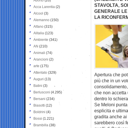
Aborto
(20)
STAVOLTA, SOP
Acca Larentia
(2)
GENERALE LE 
Alcool
(3)
LA RICONFER
Alemanno
(150)
Alfano
(315)
Alitalia
(123)
Ambiente
(341)
AN
(210)
Animali
(74)
Arancioni
(2)
arte
(175)
Attentato
(329)
Apertura che pot
Auguri
(13)
più che in un vot
Batini
(3)
consolidamento, 
che non accetta u
Berlusconi
(4.295)
dentro lo schiera
Bersani
(234)
Se Meloni punta 
Biasotti
(12)
esplicita e ultim
Boldrini
(4)
gradita anche ai
Bossi
(1.221)
sarebbero così fe
Brambilla
(38)