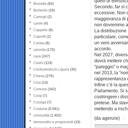
quelli di Berlusc
Brunetta
(83)
Secondo, far sì 
Burlando
(26)
eccessive. Non d
Camogli
(2)
maggioranza di p
canile
(4)
non dovremmo av
Cappello
(8)
La distribuzione 
particolare, come
Caprotti
(2)
un vero avversari
Caritas
(6)
accordo.
carovita
(170)
Nel 2027, divers
casa
(247)
dovrà mettere ch
Casini
(119)
“pareggio” o ma
Centrodestra in Liguria
(35)
nel 2013, la “non
Chiesa
(276)
rappresentanza de
Cina
(10)
Infine c’è la ques
Comune
(342)
Parlamento. Si s
Coop
(7)
costringere i dis
pretese. Ma stavol
Cossiga
(7)
mettendo a rischi
Costume
(5.581)
criminalità
(1.402)
(da agenzie)
democratici e progressisti
(19)