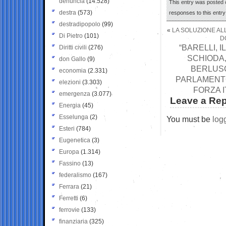
denuncia
(14.528)
This entry was posted o
destra
(573)
responses to this entr
destradipopolo
(99)
«
LA SOLUZIONE ALL
Di Pietro
(101)
D
“BARELLI, I
Diritti civili
(276)
SCHIODA,
don Gallo
(9)
BERLUSC
economia
(2.331)
PARLAMENTO
elezioni
(3.303)
FORZA I
emergenza
(3.077)
Leave a Rep
Energia
(45)
Esselunga
(2)
You must be
log
Esteri
(784)
Eugenetica
(3)
Europa
(1.314)
Fassino
(13)
federalismo
(167)
Ferrara
(21)
Ferretti
(6)
ferrovie
(133)
finanziaria
(325)