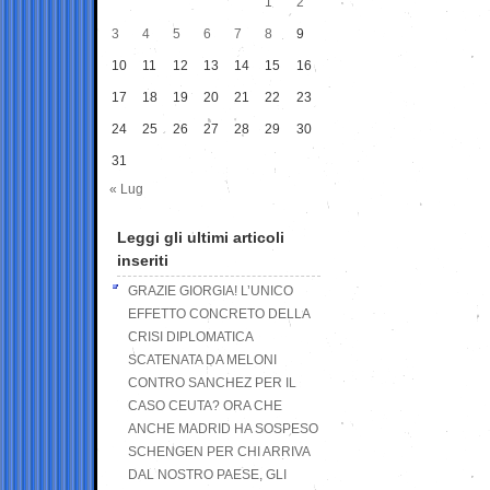
1
2
3
4
5
6
7
8
9
10
11
12
13
14
15
16
17
18
19
20
21
22
23
24
25
26
27
28
29
30
31
« Lug
Leggi gli ultimi articoli
inseriti
GRAZIE GIORGIA! L’UNICO
EFFETTO CONCRETO DELLA
CRISI DIPLOMATICA
SCATENATA DA MELONI
CONTRO SANCHEZ PER IL
CASO CEUTA? ORA CHE
ANCHE MADRID HA SOSPESO
SCHENGEN PER CHI ARRIVA
DAL NOSTRO PAESE, GLI