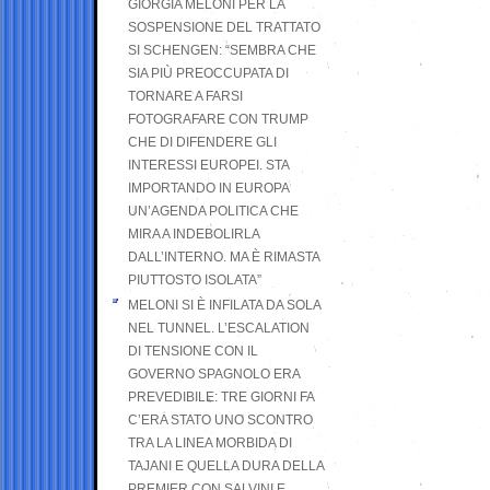
GIORGIA MELONI PER LA
SOSPENSIONE DEL TRATTATO
SI SCHENGEN: “SEMBRA CHE
SIA PIÙ PREOCCUPATA DI
TORNARE A FARSI
FOTOGRAFARE CON TRUMP
CHE DI DIFENDERE GLI
INTERESSI EUROPEI. STA
IMPORTANDO IN EUROPA
UN’AGENDA POLITICA CHE
MIRA A INDEBOLIRLA
DALL’INTERNO. MA È RIMASTA
PIUTTOSTO ISOLATA”
MELONI SI È INFILATA DA SOLA
NEL TUNNEL. L’ESCALATION
DI TENSIONE CON IL
GOVERNO SPAGNOLO ERA
PREVEDIBILE: TRE GIORNI FA
C’ERA STATO UNO SCONTRO
TRA LA LINEA MORBIDA DI
TAJANI E QUELLA DURA DELLA
PREMIER CON SALVINI E