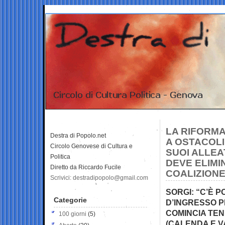
LA RIFORM
Destra di Popolo.net
A OSTACOLI
Circolo Genovese di Cultura e
SUOI ALLEA
Politica
DEVE ELIMI
Diretto da Riccardo Fucile
COALIZIONE
Scrivici: destradipopolo@gmail.com
SORGI: “C’È P
Categorie
D’INGRESSO P
COMINCIA TEN
100 giorni
(5)
(CALENDA E V