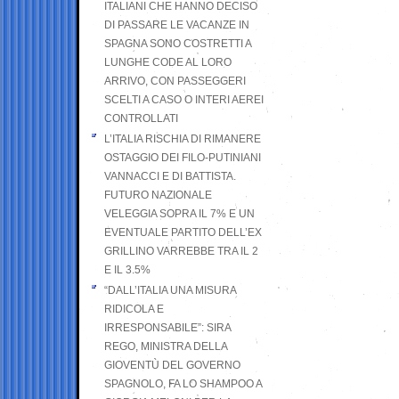
ITALIANI CHE HANNO DECISO
DI PASSARE LE VACANZE IN
SPAGNA SONO COSTRETTI A
LUNGHE CODE AL LORO
ARRIVO, CON PASSEGGERI
SCELTI A CASO O INTERI AEREI
CONTROLLATI
L’ITALIA RISCHIA DI RIMANERE
OSTAGGIO DEI FILO-PUTINIANI
VANNACCI E DI BATTISTA.
FUTURO NAZIONALE
VELEGGIA SOPRA IL 7% E UN
EVENTUALE PARTITO DELL’EX
GRILLINO VARREBBE TRA IL 2
E IL 3.5%
“DALL’ITALIA UNA MISURA
RIDICOLA E
IRRESPONSABILE”: SIRA
REGO, MINISTRA DELLA
GIOVENTÙ DEL GOVERNO
SPAGNOLO, FA LO SHAMPOO A