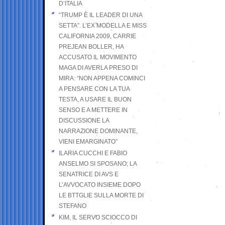
D’ITALIA
“TRUMP È IL LEADER DI UNA
SETTA”. L’EX MODELLA E MISS
CALIFORNIA 2009, CARRIE
PREJEAN BOLLER, HA
ACCUSATO IL MOVIMENTO
MAGA DI AVERLA PRESO DI
MIRA: “NON APPENA COMINCI
A PENSARE CON LA TUA
TESTA, A USARE IL BUON
SENSO E A METTERE IN
DISCUSSIONE LA
NARRAZIONE DOMINANTE,
VIENI EMARGINATO”
ILARIA CUCCHI E FABIO
ANSELMO SI SPOSANO; LA
SENATRICE DI AVS E
L’AVVOCATO INSIEME DOPO
LE BTTGLIE SULLA MORTE DI
STEFANO
KIM, IL SERVO SCIOCCO DI