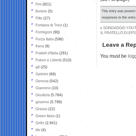
Fini
(821)
fioriere
(5)
This entry was posted o
responses to this entr
Fitto
(27)
Fontana di Trevi
(1)
«
SONDAGGIO YOUTR
Formigoni
(90)
IL FRATELLO DI EP
Forza Italia
(596)
Leave a Rep
frana
(9)
Fratelli d'Italia
(291)
You must be
log
Futuro e Libertà
(510)
g8
(25)
Gelmini
(68)
Genova
(542)
Giannino
(10)
Giustizia
(5.784)
governo
(5.799)
Grasso
(22)
Green Italia
(1)
Grillo
(2.941)
Idv
(4)