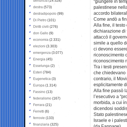
denuncia
(14.528)
“giungere in temp
palestinese nella
destra
(573)
accordo bilateral
destradipopolo
(99)
Come andò a fini
Di Pietro
(101)
Alla fine, il test
Diritti civili
(276)
dichiarazione di
don Gallo
(9)
attaccò il gover
economia
(2.331)
simile a quello 
elezioni
(3.303)
ci devono essere 
emergenza
(3.077)
riconoscimento d
Energia
(45)
riconoscimento re
Esselunga
(2)
Tra i testi presen
che chiedevano di
Esteri
(784)
contrario, il Mov
Eugenetica
(3)
esplicitamente d
Europa
(1.314)
Alla fine passò 
Fassino
(13)
l’esecutivo a “p
federalismo
(167)
morbida, a cui in
Ferrara
(21)
dicendosi soddis
Ferretti
(6)
Stato palestinese
ferrovie
(133)
Israele e i palest
finanziaria
(325)
(da Fanpage)