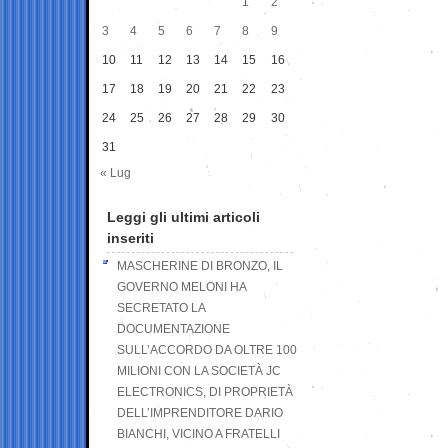
1
2
3
4
5
6
7
8
9
10
11
12
13
14
15
16
17
18
19
20
21
22
23
24
25
26
27
28
29
30
31
« Lug
Leggi gli ultimi articoli
inseriti
MASCHERINE DI BRONZO, IL
GOVERNO MELONI HA
SECRETATO LA
DOCUMENTAZIONE
SULL’ACCORDO DA OLTRE 100
MILIONI CON LA SOCIETÀ JC
ELECTRONICS, DI PROPRIETÀ
DELL’IMPRENDITORE DARIO
BIANCHI, VICINO A FRATELLI