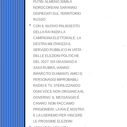
PUTIN: ALMENO 30MILA
NORDCOREANI SARANNO
DISPIEGATI SUL TERRITORIO
RUSSO
CON IL NUOVO PALINSESTO
DELLA RAI INIZIA LA
CAMPAGNA ELETTORALE. LA
DESTRA MILITARIZZA IL
SERVIZIO PUBBLICO IN VISTA
DELLE ELEZIONI POLITICHE
DEL 2027: DA VIA ASIAGO A
SAXA RUBRA, HANNO
INFARCITO DI AMANTI, AMICI E
PERSONAGGI IMPROBABILI
RADIO E TV, STERILIZZANDO
OGNI VOCE NON ORGANICA AL
GOVERNO. IL MESSAGGIO È
CHIARO: NON FACCIAMO
PRIGIONIERI. LA RAI È NOSTRA
E LA USEREMO PER VINCERE
LE PROSSIME ELEZIONI