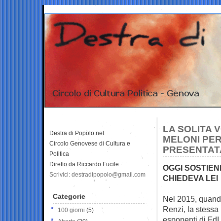
LA SOLITA 
Destra di Popolo.net
MELONI PE
Circolo Genovese di Cultura e
PRESENTATA
Politica
Diretto da Riccardo Fucile
OGGI SOSTIENE
Scrivici: destradipopolo@gmail.com
CHIEDEVA LEI
Categorie
Nel 2015, quando 
Renzi, la
stessa 
100 giorni
(5)
esponenti di Fd