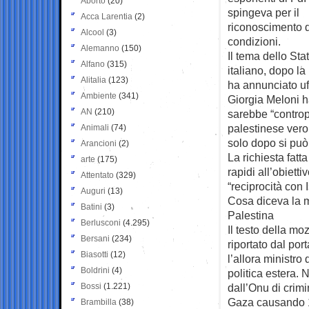
Aborto
(20)
spingeva per il
Acca Larentia
(2)
riconoscimento de
Alcool
(3)
condizioni.
Alemanno
(150)
Il tema dello Sta
Alfano
(315)
italiano, dopo l
Alitalia
(123)
ha annunciato uff
Ambiente
(341)
Giorgia Meloni h
AN
(210)
sarebbe “contro
palestinese vero 
Animali
(74)
solo dopo si può
Arancioni
(2)
La richiesta fatt
arte
(175)
rapidi all’obiett
Attentato
(329)
“reciprocità con 
Auguri
(13)
Cosa diceva la mo
Batini
(3)
Palestina
Berlusconi
(4.295)
Il testo della mo
Bersani
(234)
riportato dal por
Biasotti
(12)
l’allora ministro
Boldrini
(4)
politica estera. 
Bossi
(1.221)
dall’Onu di crimi
Gaza causando 1.
Brambilla
(38)