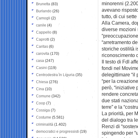
minorenni (2.200 
Brunetta
(83)
avevano risposto
Burlando
(26)
tutto, di cui sette 
Camogli
(2)
Alla Camera, dopo
canile
(4)
diverse mozioni s
Cappello
(8)
“preoccupazione” 
Caprotti
(2)
“arretramento del
Caritas
(6)
storiche ostilità
carovita
(170)
riconoscimento d
casa
(247)
Il testo di FdI a
fondi nel Movime
Casini
(119)
delegittimare “il
Centrodestra in Liguria
(35)
“per la creazione
Chiesa
(276)
però, “iniziative 
Cina
(10)
rendere concreta
Comune
(342)
due stati nazion
Coop
(7)
terre” e la “cost
Cossiga
(7)
La priorità, per M
Costume
(5.581)
del dialogo tra l
criminalità
(1.402)
Renzi di “sosten
democratici e progressisti
(19)
spingendo per “u