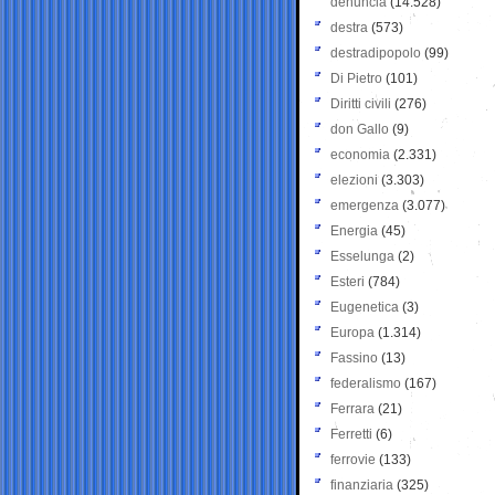
denuncia
(14.528)
destra
(573)
destradipopolo
(99)
Di Pietro
(101)
Diritti civili
(276)
don Gallo
(9)
economia
(2.331)
elezioni
(3.303)
emergenza
(3.077)
Energia
(45)
Esselunga
(2)
Esteri
(784)
Eugenetica
(3)
Europa
(1.314)
Fassino
(13)
federalismo
(167)
Ferrara
(21)
Ferretti
(6)
ferrovie
(133)
finanziaria
(325)