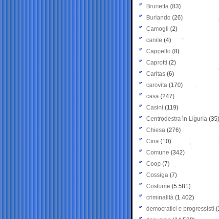
Brunetta
(83)
Burlando
(26)
Camogli
(2)
canile
(4)
Cappello
(8)
Caprotti
(2)
Caritas
(6)
carovita
(170)
casa
(247)
Casini
(119)
Centrodestra in Liguria
(35
Chiesa
(276)
Cina
(10)
Comune
(342)
Coop
(7)
Cossiga
(7)
Costume
(5.581)
criminalità
(1.402)
democratici e progressisti
(