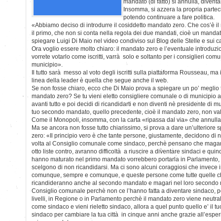
mandato (di fatto) si annulla, diven
Insomma, si azzera la propria parteci
potendo continuare a fare politica.
«Abbiamo deciso di introdurre il cosiddetto mandato zero. Che cos’è 
il primo, che non si conta nella regola dei due mandati, cioè un mand
spiegare Luigi Di Maio nel video condiviso sul Blog delle Stelle e sui 
Ora voglio essere molto chiaro: il mandato zero e l’eventuale introduz
vorrete votarlo come iscritti, varrà solo e soltanto per i consiglieri comun
municipio».
Il tutto sarà messo al voto degli iscritti sulla piattaforma Rousseau, ma 
linea della leader è quella che segue anche il web.
Se non fosse chiaro, ecco che Di Maio prova a spiegare un po’ meglio t
mandato zero? Se tu vieni eletto consigliere comunale o di municipio a
avanti tutto e poi decidi di ricandidarti e non diventi nè presidente di mu
tuo secondo mandato, quello precedente, cioè il mandato zero, non va
Come il Monopoli, insomma, con la carta «ripassa dal via» che annulla 
Ma se ancora non fosse tutto chiarissimo, si prova a dare un’ulteriore
zero: «Il principio vero è che tante persone, giustamente, decidono di 
volta al Consiglio comunale come sindaco, perchè pensano che magari
otto liste contro, avranno difficoltà a riuscire a diventare sindaci e qui
hanno maturato nel primo mandato vorrebbero portarla in Parlamento, i
scelgono di non ricandidarsi. Ma ci sono alcuni coraggiosi che invece 
comunque, sempre e comunque, e queste persone come tutte quelle c
ricandideranno anche al secondo mandato e magari nel loro secondo m
Consiglio comunale perchè non ce l’hanno fatta a diventare sindaco, pot
livelli, in Regione o in Parlamento perchè il mandato zero viene neutrali
come sindaco e vieni rieletto sindaco, allora a quel punto quello e’ il 
sindaco per cambiare la tua città in cinque anni anche grazie all’espe