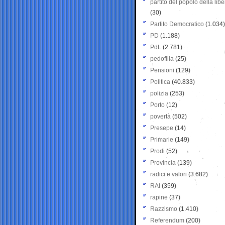
partito del popolo della libe
(30)
Partito Democratico
(1.034)
PD
(1.188)
PdL
(2.781)
pedofilia
(25)
Pensioni
(129)
Politica
(40.833)
polizia
(253)
Porto
(12)
povertà
(502)
Presepe
(14)
Primarie
(149)
Prodi
(52)
Provincia
(139)
radici e valori
(3.682)
RAI
(359)
rapine
(37)
Razzismo
(1.410)
Referendum
(200)