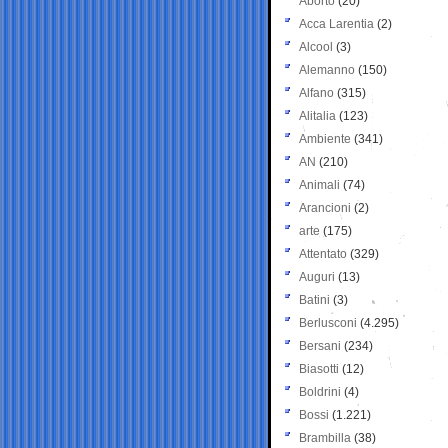
Aborto
(20)
Acca Larentia
(2)
Alcool
(3)
Alemanno
(150)
Alfano
(315)
Alitalia
(123)
Ambiente
(341)
AN
(210)
Animali
(74)
Arancioni
(2)
arte
(175)
Attentato
(329)
Auguri
(13)
Batini
(3)
Berlusconi
(4.295)
Bersani
(234)
Biasotti
(12)
Boldrini
(4)
Bossi
(1.221)
Brambilla
(38)