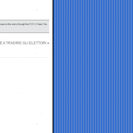
nses to this entry through the
RSS 2.0
feed. You
 E A TRADIRE GLI ELETTORI
»