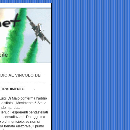
DIO AL VINCOLO DEI
O TRADIMENTO
 Luigi Di Maio conferma l’addio
distinto il Movimento 5 Stelle
econdo mandato.
ieri, gli esponenti pentastellati
ue consultazioni. Da oggi, ma
e o di municipio, se non si
a tornata elettorale, il primo