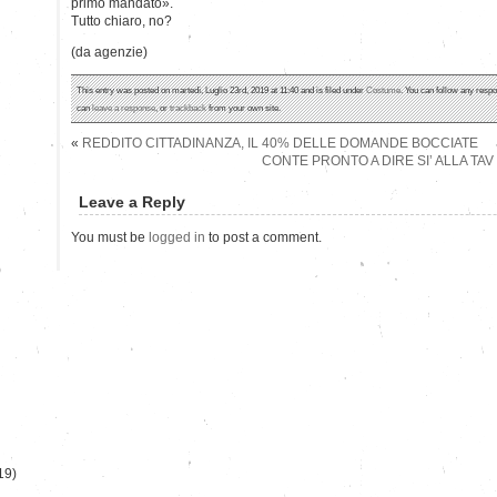
primo mandato».
Tutto chiaro, no?
(da agenzie)
This entry was posted on martedì, Luglio 23rd, 2019 at 11:40 and is filed under
Costume
. You can follow any respo
can
leave a response
, or
trackback
from your own site.
«
REDDITO CITTADINANZA, IL 40% DELLE DOMANDE BOCCIATE
CONTE PRONTO A DIRE SI’ ALLA TAV
Leave a Reply
You must be
logged in
to post a comment.
)
19)