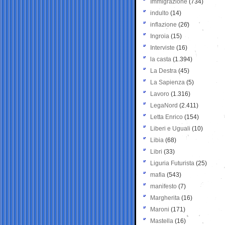
Immigrazione
(734)
indulto
(14)
inflazione
(26)
Ingroia
(15)
Interviste
(16)
la casta
(1.394)
La Destra
(45)
La Sapienza
(5)
Lavoro
(1.316)
LegaNord
(2.411)
Letta Enrico
(154)
Liberi e Uguali
(10)
Libia
(68)
Libri
(33)
Liguria Futurista
(25)
mafia
(543)
manifesto
(7)
Margherita
(16)
Maroni
(171)
Mastella
(16)