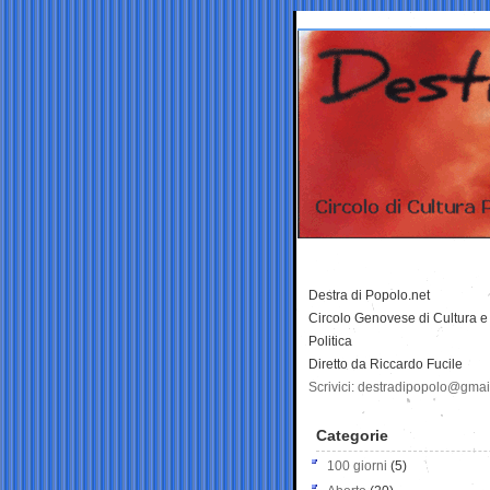
Destra di Popolo.net
Circolo Genovese di Cultura e
Politica
Diretto da Riccardo Fucile
Scrivici: destradipopolo@gma
Categorie
100 giorni
(5)