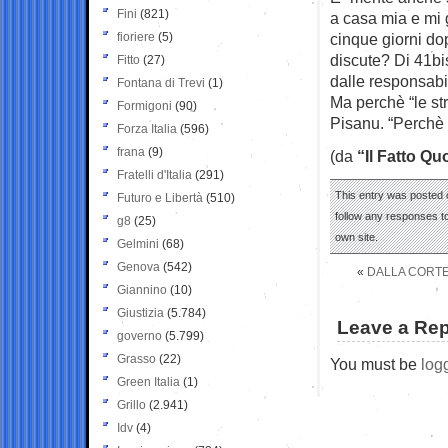
Fini
(821)
a casa mia e mi g
fioriere
(5)
cinque giorni do
discute? Di 41bi
Fitto
(27)
dalle responsabil
Fontana di Trevi
(1)
Ma perchè “le st
Formigoni
(90)
Pisanu. “Perchè
Forza Italia
(596)
frana
(9)
(da
“Il Fatto Qu
Fratelli d'Italia
(291)
This entry was posted 
Futuro e Libertà
(510)
follow any responses to
g8
(25)
own site.
Gelmini
(68)
Genova
(542)
«
DALLA CORTE 
Giannino
(10)
Giustizia
(5.784)
Leave a Rep
governo
(5.799)
Grasso
(22)
You must be
log
Green Italia
(1)
Grillo
(2.941)
Idv
(4)