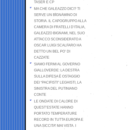
TASER E CP
MA CHE GALEAZZO DICI? TI
SERVE UN BIGNAMINO DI
STORIA. IL CAPOGRUPPO ALLA
CAMERA DI FRATELLI D’ITALIA,
GALEAZZO BIGNAMI, NEL SUO
ATTACCO SCONSIDERATO A
OSCAR LUIGI SCALFARO HA
DETTO UN BEL PO’ DI
CAZZATE
SIAMO FERMI AL GOVERNO
GIALLOVERDE: LA DESTRA
SULLA DIFESA È OSTAGGIO
DEI “PACIFISTI” LEGHISTI, LA
SINISTRA DEL PUTINIANO
CONTE
LE ONDATE DI CALORE DI
QUEST’ESTATE HANNO
PORTATO TEMPERATURE
RECORD IN TUTTA EUROPA E
UNA SICCITA’ MAI VISTA. I