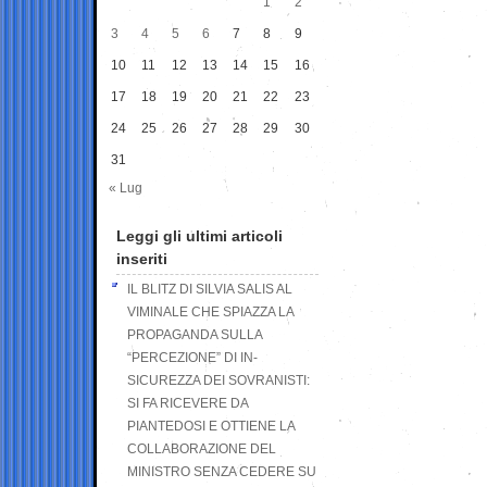
1
2
3
4
5
6
7
8
9
10
11
12
13
14
15
16
17
18
19
20
21
22
23
24
25
26
27
28
29
30
31
« Lug
Leggi gli ultimi articoli
inseriti
IL BLITZ DI SILVIA SALIS AL
VIMINALE CHE SPIAZZA LA
PROPAGANDA SULLA
“PERCEZIONE” DI IN-
SICUREZZA DEI SOVRANISTI:
SI FA RICEVERE DA
PIANTEDOSI E OTTIENE LA
COLLABORAZIONE DEL
MINISTRO SENZA CEDERE SU