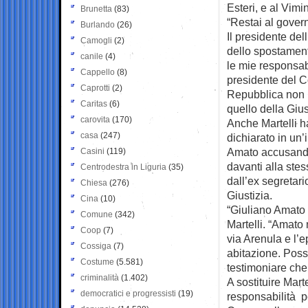
Esteri, e al Vim
Brunetta
(83)
“Restai al govern
Burlando
(26)
Il presidente del
Camogli
(2)
dello spostament
canile
(4)
le mie responsabil
Cappello
(8)
presidente del Co
Caprotti
(2)
Repubblica non ha
Caritas
(6)
quello della Giust
carovita
(170)
Anche Martelli h
casa
(247)
dichiarato in un’
Amato accusandol
Casini
(119)
davanti alla ste
Centrodestra in Liguria
(35)
dall’ex segretari
Chiesa
(276)
Giustizia.
Cina
(10)
“Giuliano Amato 
Comune
(342)
Martelli. “Amato
Coop
(7)
via Arenula e l’e
Cossiga
(7)
abitazione. Poss
Costume
(5.581)
testimoniare che
criminalità
(1.402)
A sostituire Mart
democratici e progressisti
(19)
responsabilità p