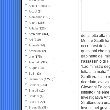
Aborto
(20)
Acca Larentia
(2)
Alcool
(3)
Alemanno
(150)
Alfano
(315)
Alitalia
(123)
Ambiente
(341)
della lotta alla m
AN
(210)
Mentre Scotti ha 
occuparsi della c
Animali
(74)
questioni che rig
Arancioni
(2)
gabinetto del min
arte
(175)
l’assassinio di P
Attentato
(329)
“Ero ministro deg
Auguri
(13)
lotta alla mafia’”.
Batini
(3)
Scotti era stato 
Berlusconi
(4.295)
ricordato, aveva 
Bersani
(234)
Giovanni Falcon
Biasotti
(12)
istituito (insieme
Boldrini
(4)
Investigativa Ant
Bossi
(1.221)
Si attendeva una
Invece nel govern
Brambilla
(38)