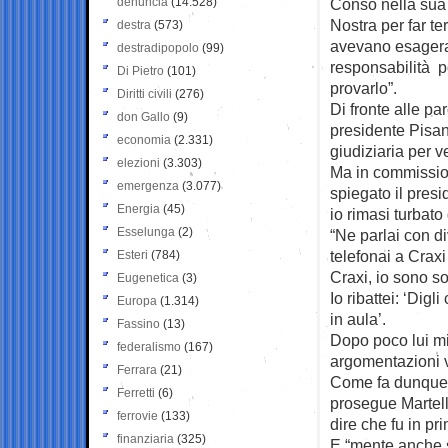
denuncia
(14.528)
Conso nella sua
Nostra per far te
destra
(573)
avevano esagera
destradipopolo
(99)
responsabilità po
Di Pietro
(101)
provarlo”.
Diritti civili
(276)
Di fronte alle par
don Gallo
(9)
presidente Pisanu
economia
(2.331)
giudiziaria per v
elezioni
(3.303)
Ma in commission
emergenza
(3.077)
spiegato il pres
Energia
(45)
io rimasi turbato
Esselunga
(2)
“Ne parlai con d
telefonai a Craxi
Esteri
(784)
Craxi, io sono s
Eugenetica
(3)
Io ribattei: ‘Digl
Europa
(1.314)
in aula’.
Fassino
(13)
Dopo poco lui mi
federalismo
(167)
argomentazioni v
Ferrara
(21)
Come fa dunque 
Ferretti
(6)
prosegue Martell
ferrovie
(133)
dire che fu in pr
finanziaria
(325)
E “mente anche s