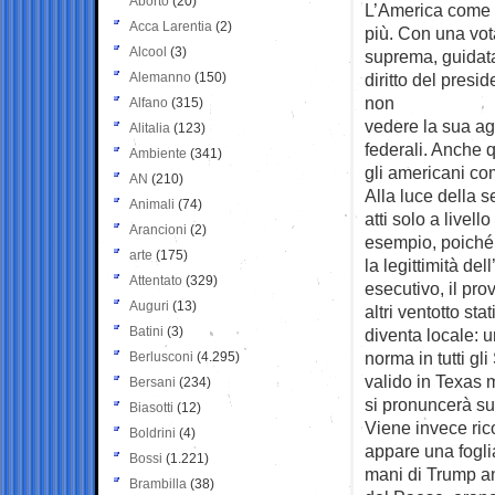
Aborto
(20)
L’America come n
Acca Larentia
(2)
più. Con
una vota
Alcool
(3)
suprema, guidata
Alemanno
(150)
diritto del presi
non
Alfano
(315)
vedere la sua ag
Alitalia
(123)
federali. Anche 
Ambiente
(341)
gli americani com
AN
(210)
Alla luce della s
Animali
(74)
atti solo a livel
Arancioni
(2)
esempio, poiché 
arte
(175)
la legittimità d
Attentato
(329)
esecutivo, il pro
Auguri
(13)
altri ventotto st
Batini
(3)
diventa locale: u
norma in tutti gl
Berlusconi
(4.295)
valido in Texas 
Bersani
(234)
si pronuncerà su
Biasotti
(12)
Viene invece ric
Boldrini
(4)
appare una fogli
Bossi
(1.221)
mani di Trump an
Brambilla
(38)