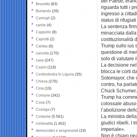
del Paese, erano 
Brunetta
(83)
riguarda tutti i 
Burlando
(26)
ingresso a cittad
Camogli
(2)
status di rifugia
canile
(4)
La sentenza firm
Cappello
(8)
minacciata dalla
costituzionalità 
Caprotti
(2)
Trump sullo ius s
Caritas
(6)
questione di mer
carovita
(170)
solo di valutare i
casa
(247)
La decisione nel 
Casini
(119)
blocca le corti d
Centrodestra in Liguria
(35)
Sotomayor, che c
Chiesa
(276)
contro, ha parlat
Cina
(10)
Chuck Schumer, d
Comune
(342)
Trump ha comment
Coop
(7)
colossale abuso 
l’abolizione dello
Cossiga
(7)
La ministra dell
Costume
(5.581)
giudici ribelli. I
criminalità
(1.402)
imperiale».
democratici e progressisti
(19)
Non è chiaro nea