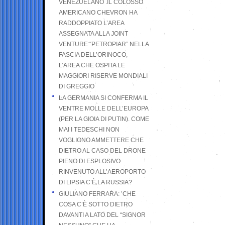
VENEZUELANO .IL COLOSSO
AMERICANO CHEVRON HA
RADDOPPIATO L’AREA
ASSEGNATA ALLA JOINT
VENTURE “PETROPIAR” NELLA
FASCIA DELL’ORINOCO,
L’AREA CHE OSPITA LE
MAGGIORI RISERVE MONDIALI
DI GREGGIO
LA GERMANIA SI CONFERMA IL
VENTRE MOLLE DELL’EUROPA
(PER LA GIOIA DI PUTIN). COME
MAI I TEDESCHI NON
VOGLIONO AMMETTERE CHE
DIETRO AL CASO DEL DRONE
PIENO DI ESPLOSIVO
RINVENUTO ALL’AEROPORTO
DI LIPSIA C’È LA RUSSIA?
GIULIANO FERRARA: ’CHE
COSA C’È SOTTO DIETRO
DAVANTI A LATO DEL “SIGNOR