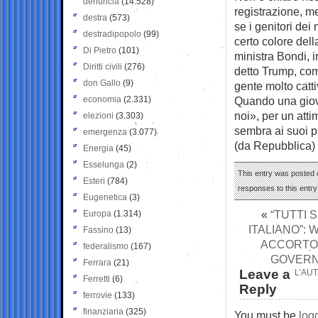
denuncia
(14.528)
registrazione, me
destra
(573)
se i genitori dei
destradipopolo
(99)
certo colore del
Di Pietro
(101)
ministra Bondi, i
Diritti civili
(276)
detto Trump, com
don Gallo
(9)
gente molto catti
economia
(2.331)
Quando una giova
noi», per un att
elezioni
(3.303)
sembra ai suoi p
emergenza
(3.077)
(da Repubblica)
Energia
(45)
Esselunga
(2)
This entry was posted 
Esteri
(784)
responses to this entr
Eugenetica
(3)
«
“TUTTI
Europa
(1.314)
ITALIANO”: 
Fassino
(13)
ACCORTO C
federalismo
(167)
GOVERNO
Ferrara
(21)
Leave a
L’AUT
Ferretti
(6)
Reply
ferrovie
(133)
finanziaria
(325)
You must be
log