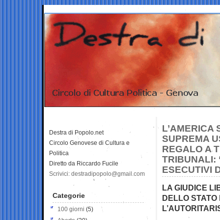
L’AMERICA 
Destra di Popolo.net
SUPREMA US
Circolo Genovese di Cultura e
REGALO A TR
Politica
TRIBUNALI:
Diretto da Riccardo Fucile
ESECUTIVI 
Scrivici: destradipopolo@gmail.com
LA GIUDICE L
Categorie
DELLO STATO 
L’AUTORITARI
100 giorni
(5)