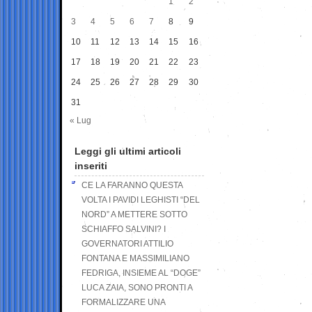
1
2
3
4
5
6
7
8
9
10
11
12
13
14
15
16
17
18
19
20
21
22
23
24
25
26
27
28
29
30
31
« Lug
Leggi gli ultimi articoli
inseriti
CE LA FARANNO QUESTA
VOLTA I PAVIDI LEGHISTI “DEL
NORD” A METTERE SOTTO
SCHIAFFO SALVINI? I
GOVERNATORI ATTILIO
FONTANA E MASSIMILIANO
FEDRIGA, INSIEME AL “DOGE”
LUCA ZAIA, SONO PRONTI A
FORMALIZZARE UNA