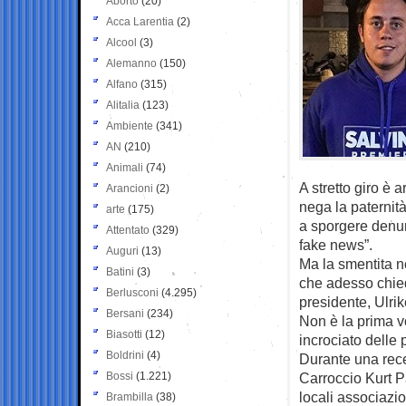
Aborto
(20)
Acca Larentia
(2)
Alcool
(3)
Alemanno
(150)
Alfano
(315)
Alitalia
(123)
Ambiente
(341)
AN
(210)
Animali
(74)
A stretto giro è 
Arancioni
(2)
nega la paternit
arte
(175)
a sporgere denun
Attentato
(329)
fake news”.
Auguri
(13)
Ma la smentita n
Batini
(3)
che adesso chied
Berlusconi
(4.295)
presidente, Ulri
Bersani
(234)
Non è la prima v
Biasotti
(12)
incrociato delle
Boldrini
(4)
Durante una rece
Bossi
(1.221)
Carroccio Kurt Pan
locali associazio
Brambilla
(38)