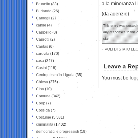
alla minoranza l
Brunetta
(83)
Burlando
(26)
(da agenzie)
Camogli
(2)
canile
(4)
This entry was posted o
Cappello
(8)
any responses to this 
site.
Caprotti
(2)
Caritas
(6)
«
VOLI DI STATO LE
carovita
(170)
casa
(247)
Leave a Rep
Casini
(119)
Centrodestra in Liguria
(35)
You must be
log
Chiesa
(276)
Cina
(10)
Comune
(342)
Coop
(7)
Cossiga
(7)
Costume
(5.581)
criminalità
(1.402)
democratici e progressisti
(19)