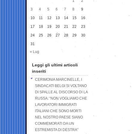
1
2
3
4
5
6
7
8
9
10
11
12
13
14
15
16
17
18
19
20
21
22
23
24
25
26
27
28
29
30
31
« Lug
Leggi gli ultimi articoli
inseriti
CERIMONIA MARCINELLE, I
SINDACATI BELGI SI VOLTANO
DI SPALLE AL DISCORSO DI LA
RUSSA: “NON VOGLIAMO CHE
LAVORATORI IMMIGRATI
ITALIANI CHE SONO MORTI
NEL NOSTRO PAESE SIANO
COMMEMORATI DA UN
ESTREMISTA DI DESTRA”