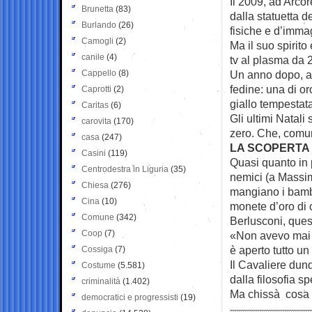
Il 2009, ad Arcor
Brunetta
(83)
dalla statuetta d
Burlando
(26)
fisiche e d’imma
Camogli
(2)
Ma il suo spirito
canile
(4)
tv al plasma da 2
Cappello
(8)
Un anno dopo, arri
fedine: una di or
Caprotti
(2)
giallo tempestat
Caritas
(6)
Gli ultimi Natali
carovita
(170)
zero. Che, comun
casa
(247)
LA SCOPERTA 
Casini
(119)
Quasi quanto in 
Centrodestra in Liguria
(35)
nemici (a Massi
Chiesa
(276)
mangiano i bamb
Cina
(10)
monete d’oro di 
Comune
(342)
Berlusconi, quest
Coop
(7)
«Non avevo mai a
è aperto tutto 
Cossiga
(7)
Il Cavaliere dunq
Costume
(5.581)
dalla filosofia 
criminalità
(1.402)
Ma chissà cosa c
democratici e progressisti
(19)