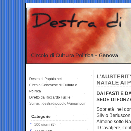
L’AUSTERIT
Destra di Popolo.net
NATALE AI 
Circolo Genovese di Cultura e
Politica
DAI FASTI E D
Diretto da Riccardo Fucile
SEDE DI FORZA
Scrivici: destradipopolo@gmail.com
Sobrietà nei don
Silvio Berlusco
Categorie
Almeno sotto Nat
100 giorni
(5)
Il Cavaliere, con