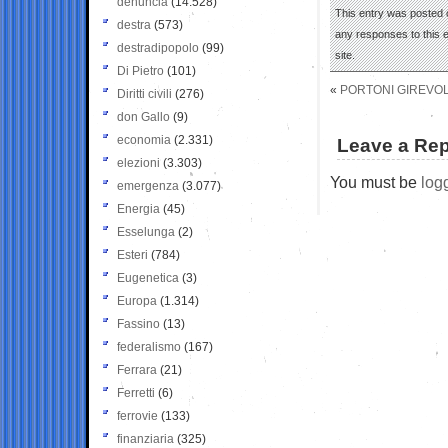
denuncia
(14.528)
This entry was posted 
destra
(573)
any responses to this 
destradipopolo
(99)
site.
Di Pietro
(101)
«
PORTONI GIREVOLI
Diritti civili
(276)
don Gallo
(9)
economia
(2.331)
Leave a Rep
elezioni
(3.303)
You must be
log
emergenza
(3.077)
Energia
(45)
Esselunga
(2)
Esteri
(784)
Eugenetica
(3)
Europa
(1.314)
Fassino
(13)
federalismo
(167)
Ferrara
(21)
Ferretti
(6)
ferrovie
(133)
finanziaria
(325)