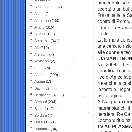
Aborto
(20)
precedenti, si è l
Acca Larentia
(2)
scena) a un buffe
Alcool
(3)
Forza Italia, a S
Alemanno
(150)
centro di Roma, 
fidanzata France
Alfano
(315)
Dudù.
Alitalia
(123)
La formula conso
Ambiente
(341)
una cena al risto
AN
(210)
alle donne e tecn
Animali
(74)
DIAMANTI NO
Arancioni
(2)
Nel 2004, ad ese
arte
(175)
coordinati con s
Attentato
(329)
live di Apicella pe
Auguri
(13)
Neanche la crisi 
Batini
(3)
le feste e i rega
psicologico».
Berlusconi
(4.295)
All’Acquario roma
Bersani
(234)
marmi bianchi ill
Biasotti
(12)
pendenti Re Carl
Boldrini
(4)
Locman: due azien
Bossi
(1.221)
TV AL PLASMA
Brambilla
(38)