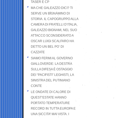
TASER E CP
MA CHE GALEAZZO DICI? TI
SERVE UN BIGNAMINO DI
STORIA. IL CAPOGRUPPO ALLA
CAMERA DI FRATELLI D’ITALIA,
GALEAZZO BIGNAMI, NEL SUO
ATTACCO SCONSIDERATO A
OSCAR LUIGI SCALFARO HA
DETTO UN BEL PO’ DI
CAZZATE
SIAMO FERMI AL GOVERNO
GIALLOVERDE: LA DESTRA
SULLA DIFESA È OSTAGGIO
DEI “PACIFISTI” LEGHISTI, LA
SINISTRA DEL PUTINIANO
CONTE
LE ONDATE DI CALORE DI
QUEST’ESTATE HANNO
PORTATO TEMPERATURE
RECORD IN TUTTA EUROPA E
UNA SICCITA’ MAI VISTA. I