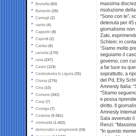
massima discrezi
Brunetta
(83)
risoluzione della
Burlando
(26)
“Sono con te”, sc
Camogli
(2)
detenuta per 45 g
canile
(4)
giornalismo non è
Cappello
(8)
Zaki, esprimendo 
Caprotti
(2)
Schlein: in cont
Caritas
(6)
‘Siamo molto preo
carovita
(170)
seguiamo il caso
casa
(247)
governo, con cui 
a far luce su que
Casini
(119)
soprattutto, a ri
Centrodestra in Liguria
(35)
del Pd, Elly Schl
Chiesa
(276)
Amnesty Italia: “
Cina
(10)
“Stiamo seguend
Comune
(342)
e possa riprender
Coop
(7)
diritto. Il giorn
Cossiga
(7)
Amnesty Internati
Costume
(5.581)
Sala avvenuto il
criminalità
(1.402)
Renzi: “Massimo 
democratici e progressisti
(19)
“In questo momen