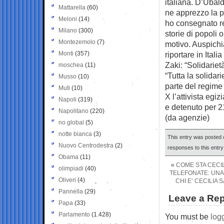
italiana. D’Ubal
Mattarella
(60)
ne apprezzo la pr
Meloni
(14)
ho consegnato re
Milano
(300)
storie di popoli
Montezemolo
(7)
motivo. Auspichi
Monti
(357)
riportare in Ital
Zaki: “Solidariet
moschea
(11)
“Tutta la solidar
Musso
(10)
parte del regime 
Muti
(10)
X l’attivista egiz
Napoli
(319)
e detenuto per 21
Napolitano
(220)
(da agenzie)
no global
(5)
notte bianca
(3)
This entry was posted 
Nuovo Centrodestra
(2)
responses to this entr
Obama
(11)
«
COME STA CECIL
olimpiadi
(40)
TELEFONATE: UNA 
Oliveri
(4)
CHI E’ CECILIA
Pannella
(29)
Leave a Rep
Papa
(33)
Parlamento
(1.428)
You must be
log