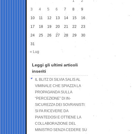
1
2
3
4
5
6
7
8
9
10
11
12
13
14
15
16
17
18
19
20
21
22
23
24
25
26
27
28
29
30
31
« Lug
Leggi gli ultimi articoli
inseriti
IL BLITZ DI SILVIA SALIS AL
VIMINALE CHE SPIAZZA LA
PROPAGANDA SULLA
“PERCEZIONE” DI IN-
SICUREZZA DEI SOVRANISTI:
SI FA RICEVERE DA
PIANTEDOSI E OTTIENE LA
COLLABORAZIONE DEL
MINISTRO SENZA CEDERE SU