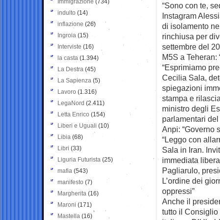
Immigrazione
(734)
“Sono con te, sed
indulto
(14)
Instagram Alessi
inflazione
(26)
di isolamento ne
Ingroia
(15)
rinchiusa per di
settembre del 20
Interviste
(16)
M5S a Teheran: “L
la casta
(1.394)
“Esprimiamo preo
La Destra
(45)
Cecilia Sala, de
La Sapienza
(5)
spiegazioni imme
Lavoro
(1.316)
stampa e rilasc
LegaNord
(2.411)
ministro degli Es
Letta Enrico
(154)
parlamentari del
Liberi e Uguali
(10)
Anpi: “Governo s
Libia
(68)
“Leggo con allarm
Libri
(33)
Sala in Iran. Inv
immediata liberaz
Liguria Futurista
(25)
Pagliarulo, pres
mafia
(543)
L’ordine dei gior
manifesto
(7)
oppressi”
Margherita
(16)
Anche il presiden
Maroni
(171)
tutto il Consigli
Mastella
(16)