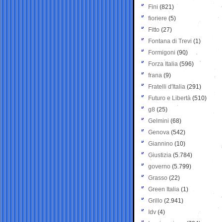
Fini
(821)
fioriere
(5)
Fitto
(27)
Fontana di Trevi
(1)
Formigoni
(90)
Forza Italia
(596)
frana
(9)
Fratelli d'Italia
(291)
Futuro e Libertà
(510)
g8
(25)
Gelmini
(68)
Genova
(542)
Giannino
(10)
Giustizia
(5.784)
governo
(5.799)
Grasso
(22)
Green Italia
(1)
Grillo
(2.941)
Idv
(4)