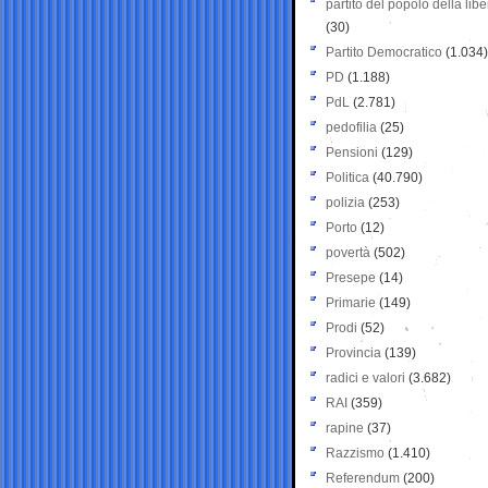
partito del popolo della libe
(30)
Partito Democratico
(1.034)
PD
(1.188)
PdL
(2.781)
pedofilia
(25)
Pensioni
(129)
Politica
(40.790)
polizia
(253)
Porto
(12)
povertà
(502)
Presepe
(14)
Primarie
(149)
Prodi
(52)
Provincia
(139)
radici e valori
(3.682)
RAI
(359)
rapine
(37)
Razzismo
(1.410)
Referendum
(200)