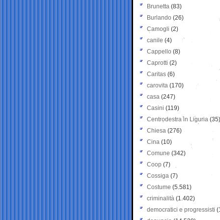
Brunetta
(83)
Burlando
(26)
Camogli
(2)
canile
(4)
Cappello
(8)
Caprotti
(2)
Caritas
(6)
carovita
(170)
casa
(247)
Casini
(119)
Centrodestra in Liguria
(35
Chiesa
(276)
Cina
(10)
Comune
(342)
Coop
(7)
Cossiga
(7)
Costume
(5.581)
criminalità
(1.402)
democratici e progressisti
(