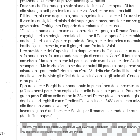
posizione assumere sui provvedimenti governativi
Fatto sta che l’ingranaggio salviniano alla fine si è inceppato. Di fronte
alla strategia anti-pandemica o te ne vai. Anzi, ce ne andiamo tutti.
E il leader, più che acquattato, pare congelato in attesa che il futuro si
il varo in consiglio dei ministri del super green pass, premier e mezzo 
governatore Fedriga per l’apporto determinante alla causa.
“E’ stato la punta di diamante dell’operazione – gongola Renato Brunetta
copyright della strategia premiale che tiene il Paese aperto”. Un cambio 
anche i fedelissimi. A partire proprio da Borghi, che derubrica a normale
battibecco, un mese fa, con il giorgettiano Raffaele Volpi.
L’ex presidente del Copasir gli ha rimproverato che “se si continua ad a
si fa parte non si fa una grande strategia di comunicazione”. Il frontman 
mascherati” ha replicato che lui porta soltanto avanti alcune idee (sottin
scompone: “Ma io che c’entro se due deputati litigano tra loro perché su
misure anti-pandemia? Nemmeno c’ero. Va detto che Golinelli ha anticip
)
da allevatore ha visto gli effetti delle vaccinazioni sugli animali. Certo, 
ci ha preso”.
Eppure, anche Borghi ha abbandonato la prima linea delle proteste: 
(affatto) bensì perché ha capito che quella battaglia è persa in Parlame
green pass l’ultima volta erano in 33) e nel Paese (dove un sondaggio
degli elettori leghisti come “renitenti” al vaccino e l’84% come immuniz
alla fine non vanno a votare).
Insomma, non è un fuoco che Salvini per il momento intende attizzare.
(da Huffingtonpost)
This entry was posted on mercoledì, Dicembre 1st, 2021 at 21:45 and is filed under
Politica
. You can follow any r
You can
leave a response
, or
trackback
from your own site.
19)