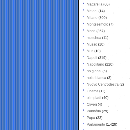
Mattarella
(60)
Meloni
(14)
Milano
(300)
Montezemolo
(7)
Monti
(357)
moschea
(11)
Musso
(10)
Muti
(10)
Napoli
(319)
Napolitano
(220)
no global
(5)
notte bianca
(3)
Nuovo Centrodestra
(2)
Obama
(11)
olimpiadi
(40)
Oliveri
(4)
Pannella
(29)
Papa
(33)
Parlamento
(1.428)