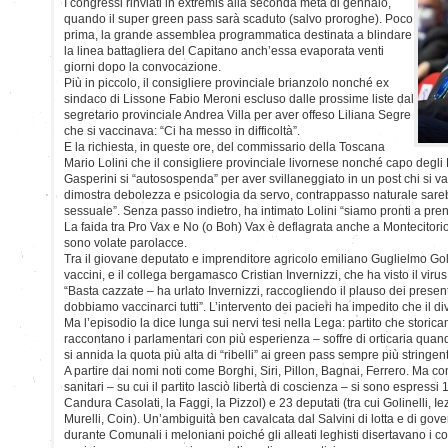
I congressi rinviati in extremis alla seconda metà di gennaio,
quando il super green pass sarà scaduto (salvo proroghe). Poco
prima, la grande assemblea programmatica destinata a blindare
la linea battagliera del Capitano anch’essa evaporata venti
giorni dopo la convocazione.
Più in piccolo, il consigliere provinciale brianzolo nonché ex
sindaco di Lissone Fabio Meroni escluso dalle prossime liste dal
segretario provinciale Andrea Villa per aver offeso Liliana Segre
che si vaccinava: “Ci ha messo in difficoltà”.
E la richiesta, in queste ore, del commissario della Toscana
Mario Lolini che il consigliere provinciale livornese nonché capo degli
Gasperini si “autosospenda” per aver svillaneggiato in un post chi si v
dimostra debolezza e psicologia da servo, contrappasso naturale sareb
sessuale”. Senza passo indietro, ha intimato Lolini “siamo pronti a pre
La faida tra Pro Vax e No (o Boh) Vax è deflagrata anche a Montecitorio, 
sono volate parolacce.
Tra il giovane deputato e imprenditore agricolo emiliano Guglielmo Goli
vaccini, e il collega bergamasco Cristian Invernizzi, che ha visto il viru
“Basta cazzate – ha urlato Invernizzi, raccogliendo il plauso dei prese
dobbiamo vaccinarci tutti”. L’intervento dei pacieri ha impedito che il 
Ma l’episodio la dice lunga sui nervi tesi nella Lega: partito che stori
raccontano i parlamentari con più esperienza – soffre di orticaria quand
si annida la quota più alta di “ribelli” ai green pass sempre più stringent
A partire dai nomi noti come Borghi, Siri, Pillon, Bagnai, Ferrero. Ma con
sanitari – su cui il partito lasciò libertà di coscienza – si sono espressi 1
Candura Casolati, la Faggi, la Pizzol) e 23 deputati (tra cui Golinelli, I
Murelli, Coin). Un’ambiguità ben cavalcata dal Salvini di lotta e di go
durante Comunali i meloniani poiché gli alleati leghisti disertavano i