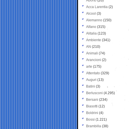
Aborto
(20)
Acca Larentia
(2)
Alcool
(3)
Alemanno
(150)
Alfano
(315)
Alitalia
(123)
Ambiente
(341)
AN
(210)
Animali
(74)
Arancioni
(2)
arte
(175)
Attentato
(329)
Auguri
(13)
Batini
(3)
Berlusconi
(4.295)
Bersani
(234)
Biasotti
(12)
Boldrini
(4)
Bossi
(1.221)
Brambilla
(38)