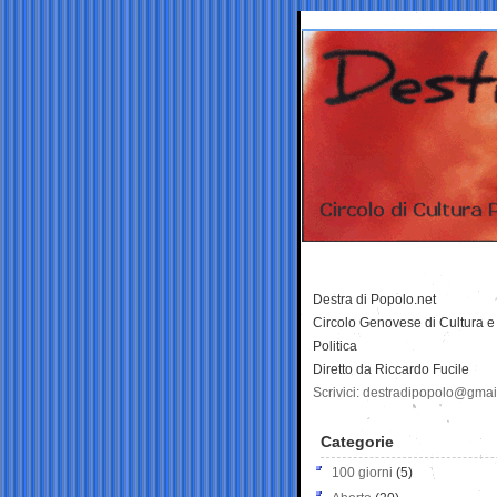
Destra di Popolo.net
Circolo Genovese di Cultura e
Politica
Diretto da Riccardo Fucile
Scrivici: destradipopolo@gma
Categorie
100 giorni
(5)