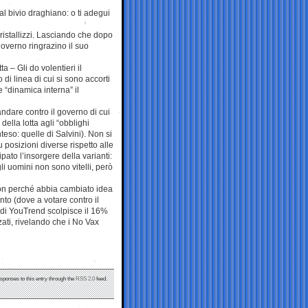
 al bivio draghiano: o ti adegui
 cristallizzi. Lasciando che dopo
governo ringrazino il suo
 – Gli do volentieri il
di linea di cui si sono accorti
 “dinamica interna” il
ndare contro il governo di cui
della lotta agli “obblighi
teso: quelle di Salvini). Non si
 posizioni diverse rispetto alle
ato l’insorgere della varianti:
gli uomini non sono vitelli, però
non perché abbia cambiato idea
nto (dove a votare contro il
 di YouTrend scolpisce il 16%
zati, rivelando che i No Vax
esponses to this entry through the
RSS 2.0
feed.