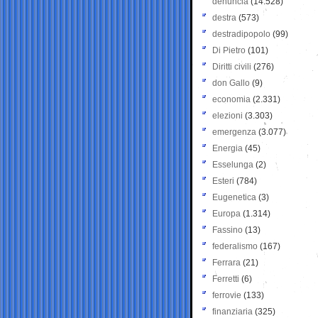
denuncia
(14.528)
destra
(573)
destradipopolo
(99)
Di Pietro
(101)
Diritti civili
(276)
don Gallo
(9)
economia
(2.331)
elezioni
(3.303)
emergenza
(3.077)
Energia
(45)
Esselunga
(2)
Esteri
(784)
Eugenetica
(3)
Europa
(1.314)
Fassino
(13)
federalismo
(167)
Ferrara
(21)
Ferretti
(6)
ferrovie
(133)
finanziaria
(325)