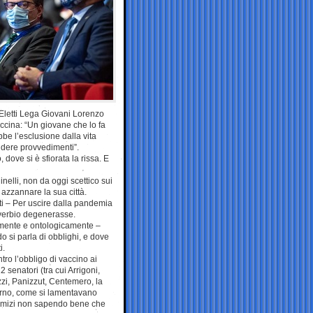
 Eletti Lega Giovani Lorenzo
accina: “Un giovane che lo fa
be l’esclusione dalla vita
ndere provvedimenti”.
dove si è sfiorata la rissa. E
nelli, non da oggi scettico sui
s azzannare la sua città.
nti – Per uscire dalla pandemia
diverbio degenerasse.
camente e ontologicamente –
o si parla di obblighi, e dove
i.
tro l’obbligo di vaccino ai
2 senatori (tra cui Arrigoni,
ezzi, Panizzut, Centemero, la
verno, come si lamentavano
 comizi non sapendo bene che