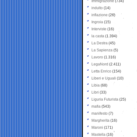
Immigrazione
(734)
indulto
(14)
inflazione
(26)
Ingroia
(15)
Interviste
(16)
la casta
(1.394)
La Destra
(45)
La Sapienza
(5)
Lavoro
(1.316)
LegaNord
(2.411)
Letta Enrico
(154)
Liberi e Uguali
(10)
Libia
(68)
Libri
(33)
Liguria Futurista
(25)
mafia
(543)
manifesto
(7)
Margherita
(16)
Maroni
(171)
Mastella
(16)