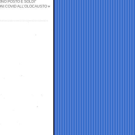
ONO POSTO E SOLDI”
ONI COVID ALL’OLOCAUSTO
»