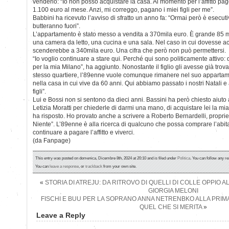
venderlo: “Io non posso acquistare la casa. Al momento per l’affitto pa
1.100 euro al mese. Anzi, mi correggo, pagano i miei figli per me”.
Babbini ha ricevuto l’avviso di sfratto un anno fa: “Ormai però è esecut
butteranno fuori”.
L’appartamento è stato messo a vendita a 370mila euro. È grande 85 me
una camera da letto, una cucina e una sala. Nel caso in cui dovesse acqu
scenderebbe a 340mila euro. Una cifra che però non può permettersi.
“Io voglio continuare a stare qui. Perché qui sono politicamente attivo
per la mia Milano”, ha aggiunto. Nonostante il figlio gli avesse già trov
stesso quartiere, l’89enne vuole comunque rimanere nel suo appartam
nella casa in cui vive da 60 anni. Qui abbiamo passato i nostri Natali e
figli”.
Lui e Bossi non si sentono da dieci anni. Bassini ha però chiesto aiuto a 
Letizia Moratti per chiederle di darmi una mano, di acquistare lei la mia
ha risposto. Ho provato anche a scrivere a Roberto Bernardelli, propriet
Niente”. L’89enne è alla ricerca di qualcuno che possa comprare l’abit
continuare a pagare l’affitto e viverci.
(da Fanpage)
This entry was posted on domenica, Dicembre 8th, 2024 at 20:10 and is filed under
Politica
. You can follow any re
You can
leave a response
, or
trackback
from your own site.
«
STORIA DI ATREJU: DA RITROVO DI QUELLI DI COLLE OPPIO 
GIORGIA MELONI
FISCHI E BUU PER LA SOPRANO ANNA NETRENBKO ALLA PRIMA
QUEL CHE SI MERITA
»
Leave a Reply