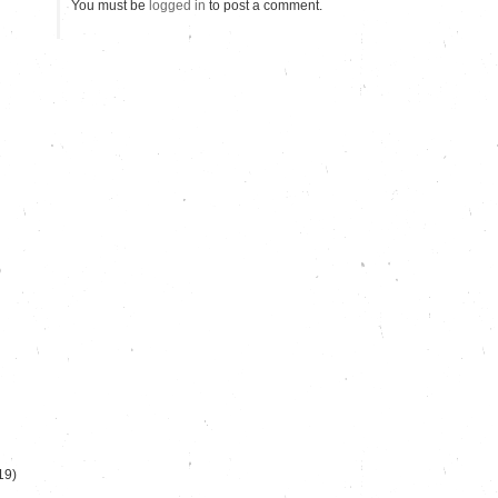
You must be
logged in
to post a comment.
)
19)