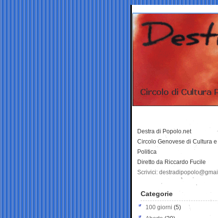
Destra di Popolo.net
Circolo Genovese di Cultura e
Politica
Diretto da Riccardo Fucile
Scrivici: destradipopolo@gma
Categorie
100 giorni
(5)