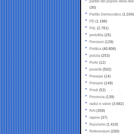
partito del popolo della libe
(30)
Partito Democratico
(1.034)
PD
(1.188)
PdL
(2.781)
pedofilia
(25)
Pensioni
(129)
Politica
(40.806)
polizia
(253)
Porto
(12)
povertà
(502)
Presepe
(14)
Primarie
(149)
Prodi
(52)
Provincia
(139)
radici e valori
(3.682)
RAI
(359)
rapine
(37)
Razzismo
(1.410)
Referendum
(200)