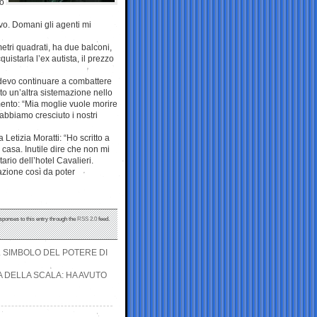
go
ivo. Domani gli agenti mi
tri quadrati, ha due balconi,
istarla l’ex autista, il prezzo
: devo continuare a combattere
ato un’altra sistemazione nello
ento: “Mia moglie vuole morire
 abbiamo cresciuto i nostri
Letizia Moratti: “Ho scritto a
 casa. Inutile dire che non mi
ario dell’hotel Cavalieri.
azione così da poter
sponses to this entry through the
RSS 2.0
feed.
AL SIMBOLO DEL POTERE DI
 DELLA SCALA: HA AVUTO