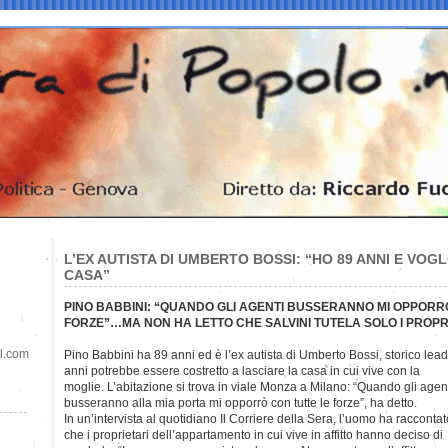
L’EX AUTISTA DI UMBERTO BOSSI: “HO 89 ANNI E VOG
CASA”
PINO BABBINI: “QUANDO GLI AGENTI BUSSERANNO MI OPPORRO
FORZE”…MA NON HA LETTO CHE SALVINI TUTELA SOLO I PROPR
il.com
Pino Babbini ha 89 anni ed è l’ex autista di Umberto Bossi, storico lea
anni potrebbe essere costretto a lasciare la casa in cui vive con la
moglie. L’abitazione si trova in viale Monza a Milano: “Quando gli agen
busseranno alla mia porta mi opporrò con tutte le forze”, ha detto.
In un’intervista al quotidiano Il Corriere della Sera, l’uomo ha raccontat
che i proprietari dell’appartamento in cui vive in affitto hanno deciso di