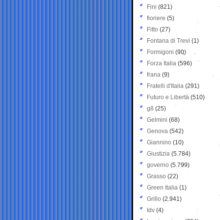
Fini
(821)
fioriere
(5)
Fitto
(27)
Fontana di Trevi
(1)
Formigoni
(90)
Forza Italia
(596)
frana
(9)
Fratelli d'Italia
(291)
Futuro e Libertà
(510)
g8
(25)
Gelmini
(68)
Genova
(542)
Giannino
(10)
Giustizia
(5.784)
governo
(5.799)
Grasso
(22)
Green Italia
(1)
Grillo
(2.941)
Idv
(4)