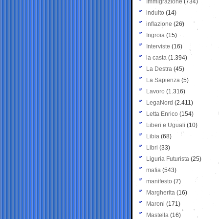
Immigrazione
(734)
indulto
(14)
inflazione
(26)
Ingroia
(15)
Interviste
(16)
la casta
(1.394)
La Destra
(45)
La Sapienza
(5)
Lavoro
(1.316)
LegaNord
(2.411)
Letta Enrico
(154)
Liberi e Uguali
(10)
Libia
(68)
Libri
(33)
Liguria Futurista
(25)
mafia
(543)
manifesto
(7)
Margherita
(16)
Maroni
(171)
Mastella
(16)