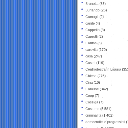
Brunetta
(83)
Burlando
(26)
Camogli
(2)
canile
(4)
Cappello
(8)
Caprotti
(2)
Caritas
(6)
carovita
(170)
casa
(247)
Casini
(119)
Centrodestra in Liguria
(35
Chiesa
(276)
Cina
(10)
Comune
(342)
Coop
(7)
Cossiga
(7)
Costume
(5.581)
criminalità
(1.402)
democratici e progressisti
(