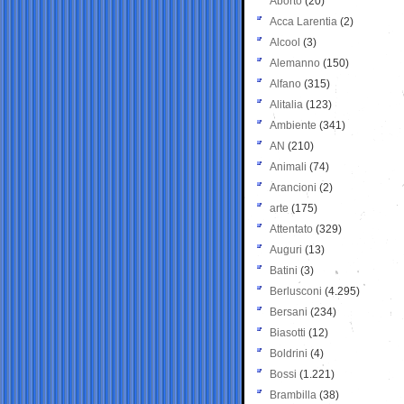
Aborto
(20)
Acca Larentia
(2)
Alcool
(3)
Alemanno
(150)
Alfano
(315)
Alitalia
(123)
Ambiente
(341)
AN
(210)
Animali
(74)
Arancioni
(2)
arte
(175)
Attentato
(329)
Auguri
(13)
Batini
(3)
Berlusconi
(4.295)
Bersani
(234)
Biasotti
(12)
Boldrini
(4)
Bossi
(1.221)
Brambilla
(38)