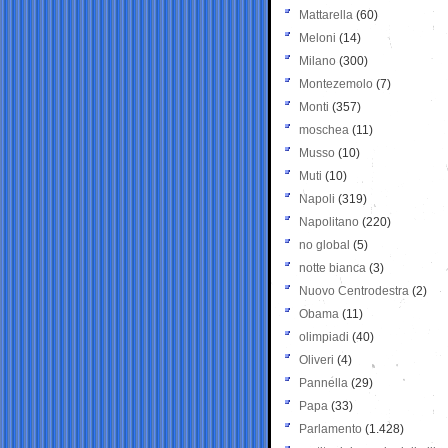
Mattarella
(60)
Meloni
(14)
Milano
(300)
Montezemolo
(7)
Monti
(357)
moschea
(11)
Musso
(10)
Muti
(10)
Napoli
(319)
Napolitano
(220)
no global
(5)
notte bianca
(3)
Nuovo Centrodestra
(2)
Obama
(11)
olimpiadi
(40)
Oliveri
(4)
Pannella
(29)
Papa
(33)
Parlamento
(1.428)