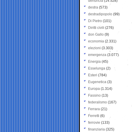
denuncia
(14.528)
destra
(573)
destradipopolo
(99)
Di Pietro
(101)
Diritti civili
(276)
don Gallo
(9)
economia
(2.331)
elezioni
(3.303)
emergenza
(3.077)
Energia
(45)
Esselunga
(2)
Esteri
(784)
Eugenetica
(3)
Europa
(1.314)
Fassino
(13)
federalismo
(167)
Ferrara
(21)
Ferretti
(6)
ferrovie
(133)
finanziaria
(325)