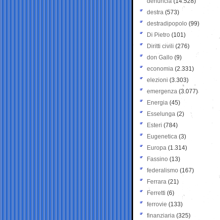
denuncia
(14.528)
destra
(573)
destradipopolo
(99)
Di Pietro
(101)
Diritti civili
(276)
don Gallo
(9)
economia
(2.331)
elezioni
(3.303)
emergenza
(3.077)
Energia
(45)
Esselunga
(2)
Esteri
(784)
Eugenetica
(3)
Europa
(1.314)
Fassino
(13)
federalismo
(167)
Ferrara
(21)
Ferretti
(6)
ferrovie
(133)
finanziaria
(325)