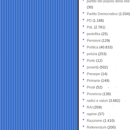
partito del popolo della libe
(30)
Partito Democratico
(1.034)
PD
(1.188)
PdL
(2.781)
pedofilia
(25)
Pensioni
(129)
Politica
(40.833)
polizia
(253)
Porto
(12)
povertà
(502)
Presepe
(14)
Primarie
(149)
Prodi
(52)
Provincia
(139)
radici e valori
(3.682)
RAI
(359)
rapine
(37)
Razzismo
(1.410)
Referendum
(200)