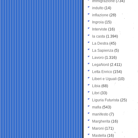
Immigrazione
(734)
indulto
(14)
inflazione
(26)
Ingroia
(15)
Interviste
(16)
la casta
(1.394)
La Destra
(45)
La Sapienza
(5)
Lavoro
(1.316)
LegaNord
(2.411)
Letta Enrico
(154)
Liberi e Uguali
(10)
Libia
(68)
Libri
(33)
Liguria Futurista
(25)
mafia
(543)
manifesto
(7)
Margherita
(16)
Maroni
(171)
Mastella
(16)