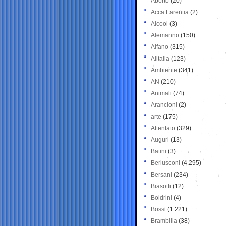
Aborto
(20)
Acca Larentia
(2)
Alcool
(3)
Alemanno
(150)
Alfano
(315)
Alitalia
(123)
Ambiente
(341)
AN
(210)
Animali
(74)
Arancioni
(2)
arte
(175)
Attentato
(329)
Auguri
(13)
Batini
(3)
Berlusconi
(4.295)
Bersani
(234)
Biasotti
(12)
Boldrini
(4)
Bossi
(1.221)
Brambilla
(38)