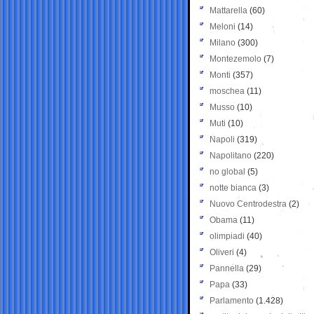
Mattarella
(60)
Meloni
(14)
Milano
(300)
Montezemolo
(7)
Monti
(357)
moschea
(11)
Musso
(10)
Muti
(10)
Napoli
(319)
Napolitano
(220)
no global
(5)
notte bianca
(3)
Nuovo Centrodestra
(2)
Obama
(11)
olimpiadi
(40)
Oliveri
(4)
Pannella
(29)
Papa
(33)
Parlamento
(1.428)