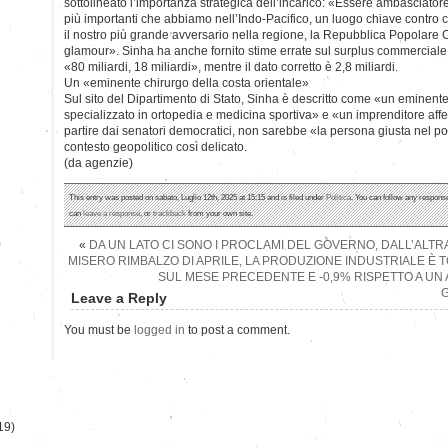
sottolineato l’importanza strategica dell’incarico: «Essere ambasciator
più importanti che abbiamo nell’Indo-Pacifico, un luogo chiave contro
il nostro più grande avversario nella regione, la Repubblica Popolare 
glamour». Sinha ha anche fornito stime errate sul surplus commercial
«80 miliardi, 18 miliardi», mentre il dato corretto è 2,8 miliardi.
Un «eminente chirurgo della costa orientale»
Sul sito del Dipartimento di Stato, Sinha è descritto come «un eminente
specializzato in ortopedia e medicina sportiva» e «un imprenditore affer
partire dai senatori democratici, non sarebbe «la persona giusta nel pos
contesto geopolitico così delicato.
(da agenzie)
This entry was posted on sabato, Luglio 12th, 2025 at 15:15 and is filed under
Politica
. You can follow any response
can
leave a response
, or
trackback
from your own site.
)
«
DA UN LATO CI SONO I PROCLAMI DEL GOVERNO, DALL’ALTRA 
MISERO RIMBALZO DI APRILE, LA PRODUZIONE INDUSTRIALE È T
SUL MESE PRECEDENTE E -0,9% RISPETTO A UN
G
Leave a Reply
You must be
logged in
to post a comment.
19)