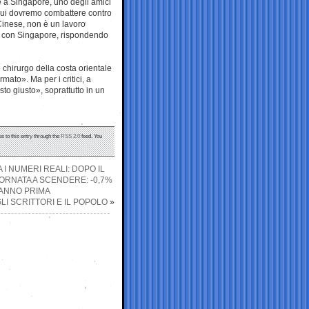
e a Singapore, uno degli amici
 cui dovremo combattere contro
Cinese, non è un lavoro
e con Singapore, rispondendo
 chirurgo della costa orientale
mato». Ma per i critici, a
to giusto», soprattutto in un
s to this entry through the
RSS 2.0
feed. You
I NUMERI REALI: DOPO IL
ORNATA A SCENDERE: -0,7%
 ANNO PRIMA
LI SCRITTORI E IL POPOLO
»