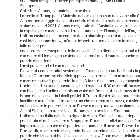
ortopedico designato invece per rappresentare gli Stati Uniti a
Singapore.
Chi è Nick Adams, islamofobo e machista
La scelta di Trump per la Malesia, nel caso di una sua rielezione alla 
Adams, personaggio molto noto nei circoli di destra radicale americana.
statunitense nel 2021, Adams è originario dell’Australia, dove militava n
fu espulso per condotta considerata dannosa per l’immagine dell’organi
Uniti ha costruito poi una carriera da opinionista provocatore, accumu
cosiddetta «manosfera», un’area del web frequentata soprattutto da gio
fatto notare per
una narrazione esasperata della mascolinità, tra riferimenti continui a b
cameriere di Hooters, una catena di ristoranti americana nota anche per
proprie dipendenti.
I post provocatori e i commenti volgari
È diventato uno dei primi sostenitori di Trump, che ha anche firmato la 
Kings: «Come me, so che Nick apprezza il potere dell’umorismo, quando
concetto», scrive il presidente. In rete, Adams è noto per post provoca
Hooters ha dichiarato bancarotta, chiudendo più di 30 ristoranti, ha acc
combinata con l’antiamericanismo woke dei Democratici». In passato
islamofobi, accusando i rivali politici di Trump di voler «insegnare l’Is
invettive contro l’Islam. Un curriculum che ora crea imbarazzo, consider
ambasciatore lo porterebbe in un Paese a maggioranza musulmana co
Anjani Sinha, l’imbarazzo in audizione per la nomina a Singapore
L’altra nomina finita nel mirino riguarda Anjani Sinha, chirurgo ortoped
per il ruolo di ambasciatore a Singapore. Durante l’audizione di conf
impreparato, incapace di rispondere a domande di base sul Paese. L
Duckworth, visibilmente esasperata, ha commentato: «Io sto facendo di 
proprio che lei non abbia fatto i compiti a casa». Dopo averlo definito «