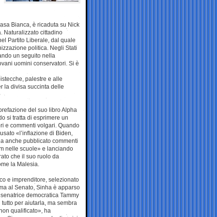
Casa Bianca, è ricaduta su Nick
 Naturalizzato cittadino
el Partito Liberale, dal quale
zzazione politica. Negli Stati
lando un seguito nella
vani uomini conservatori. Si è
istecche, palestre e alle
 la divisa succinta delle
prefazione del suo libro Alpha
 si tratta di esprimere un
tori e commenti volgari. Quando
usato «l’inflazione di Biden,
 ha anche pubblicato commenti
lam nelle scuole» e lanciando
ato che il suo ruolo da
me la Malesia.
ico e imprenditore, selezionato
erma al Senato, Sinha è apparso
a senatrice democratica Tammy
tutto per aiutarla, ma sembra
non qualificato», ha