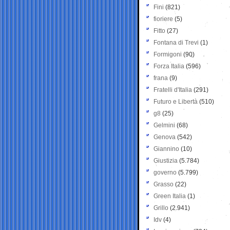
Fini
(821)
fioriere
(5)
Fitto
(27)
Fontana di Trevi
(1)
Formigoni
(90)
Forza Italia
(596)
frana
(9)
Fratelli d'Italia
(291)
Futuro e Libertà
(510)
g8
(25)
Gelmini
(68)
Genova
(542)
Giannino
(10)
Giustizia
(5.784)
governo
(5.799)
Grasso
(22)
Green Italia
(1)
Grillo
(2.941)
Idv
(4)