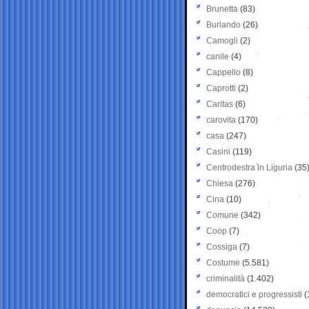
Brunetta
(83)
Burlando
(26)
Camogli
(2)
canile
(4)
Cappello
(8)
Caprotti
(2)
Caritas
(6)
carovita
(170)
casa
(247)
Casini
(119)
Centrodestra in Liguria
(35
Chiesa
(276)
Cina
(10)
Comune
(342)
Coop
(7)
Cossiga
(7)
Costume
(5.581)
criminalità
(1.402)
democratici e progressisti
(