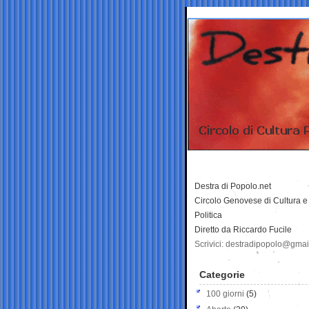
Destra di Popolo.net
Circolo Genovese di Cultura e
Politica
Diretto da Riccardo Fucile
Scrivici: destradipopolo@gma
Categorie
100 giorni
(5)