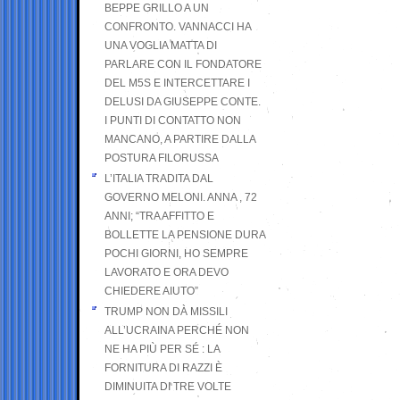
BEPPE GRILLO A UN
CONFRONTO. VANNACCI HA
UNA VOGLIA MATTA DI
PARLARE CON IL FONDATORE
DEL M5S E INTERCETTARE I
DELUSI DA GIUSEPPE CONTE.
I PUNTI DI CONTATTO NON
MANCANO, A PARTIRE DALLA
POSTURA FILORUSSA
L’ITALIA TRADITA DAL
GOVERNO MELONI. ANNA , 72
ANNI; “TRA AFFITTO E
BOLLETTE LA PENSIONE DURA
POCHI GIORNI, HO SEMPRE
LAVORATO E ORA DEVO
CHIEDERE AIUTO”
TRUMP NON DÀ MISSILI
ALL’UCRAINA PERCHÉ NON
NE HA PIÙ PER SÉ : LA
FORNITURA DI RAZZI È
DIMINUITA DI TRE VOLTE