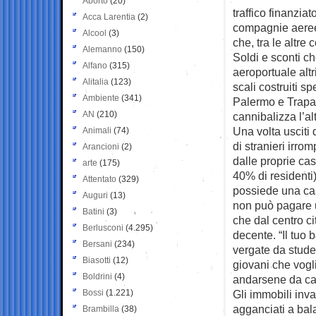
Aborto
(20)
traffico finanzia
Acca Larentia
(2)
compagnie aeree 
Alcool
(3)
che, tra le altre
Alemanno
(150)
Soldi e sconti c
Alfano
(315)
aeroportuale altr
Alitalia
(123)
scali costruiti s
Ambiente
(341)
Palermo e Trapan
AN
(210)
cannibalizza l’alt
Una volta usciti
Animali
(74)
di stranieri irrom
Arancioni
(2)
dalle proprie cas
arte
(175)
40% di residenti)
Attentato
(329)
possiede una casa
Auguri
(13)
non può pagare un
Batini
(3)
che dal centro c
Berlusconi
(4.295)
decente. “Il tuo b
Bersani
(234)
vergate da studen
Biasotti
(12)
giovani che vogl
Boldrini
(4)
andarsene da c
Bossi
(1.221)
Gli immobili inva
agganciati a bala
Brambilla
(38)