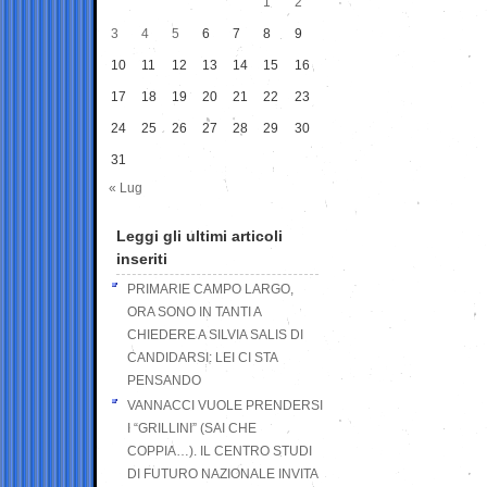
1
2
3
4
5
6
7
8
9
10
11
12
13
14
15
16
17
18
19
20
21
22
23
24
25
26
27
28
29
30
31
« Lug
Leggi gli ultimi articoli
inseriti
PRIMARIE CAMPO LARGO,
ORA SONO IN TANTI A
CHIEDERE A SILVIA SALIS DI
CANDIDARSI: LEI CI STA
PENSANDO
VANNACCI VUOLE PRENDERSI
I “GRILLINI” (SAI CHE
COPPIA…). IL CENTRO STUDI
DI FUTURO NAZIONALE INVITA