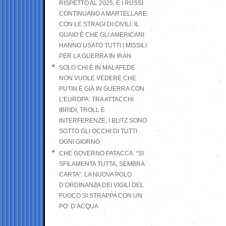
RISPETTO AL 2025, E I RUSSI
CONTINUANO A MARTELLARE
CON LE STRAGI DI CIVILI. IL
GUAIO È CHE GLI AMERICANI
HANNO USATO TUTTI I MISSILI
PER LA GUERRA IN IRAN
SOLO CHI È IN MALAFEDE
NON VUOLE VEDERE CHE
PUTIN È GIÀ IN GUERRA CON
L’EUROPA: TRA ATTACCHI
IBRIDI, TROLL E
INTERFERENZE, I BLITZ SONO
SOTTO GLI OCCHI DI TUTTI
OGNI GIORNO
CHE GOVERNO PATACCA. “SI
SFILAMENTA TUTTA, SEMBRA
CARTA”. LA NUOVA POLO
D’ORDINANZA DEI VIGILI DEL
FUOCO SI STRAPPA CON UN
PO’ D’ACQUA