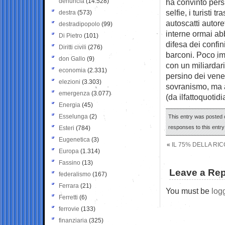
denuncia
(14.528)
ha convinto persi
selfie, i turisti 
destra
(573)
autoscatti autore
destradipopolo
(99)
interne ormai abba
Di Pietro
(101)
difesa dei confin
Diritti civili
(276)
barconi. Poco imp
don Gallo
(9)
con un miliardari
economia
(2.331)
persino dei venez
elezioni
(3.303)
sovranismo, ma al
emergenza
(3.077)
(da ilfattoquotidi
Energia
(45)
Esselunga
(2)
This entry was posted o
responses to this entr
Esteri
(784)
Eugenetica
(3)
«
IL 75% DELLA RIC
Europa
(1.314)
Fassino
(13)
Leave a Rep
federalismo
(167)
Ferrara
(21)
You must be
log
Ferretti
(6)
ferrovie
(133)
finanziaria
(325)