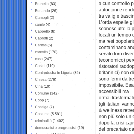
alcun controllo 
Brunetta
(83)
autoctoni e rend
Burlando
(26)
tra valigie trasci
Camogli
(2)
L’orda espelle gl
canile
(4)
sconosciuto: la 
Cappello
(8)
locali un tempo d
Caprotti
(2)
ma resi popolaris
Caritas
(6)
contaminano anch
carovita
(170)
servito loro dive
casa
(247)
(economico) perc
ristoratori raddop
Casini
(119)
britannici) non d
Centrodestra in Liguria
(35)
sono fermi da tre
Chiesa
(276)
impossibile. Esa
Cina
(10)
accessibili ma
Comune
(342)
ormai trasformati
Coop
(7)
(gli italiani van
Cossiga
(7)
& wellness retre
Costume
(5.581)
non più solo un o
criminalità
(1.402)
dopo la crisi cau
democratici e progressisti
(19)
del precariato d