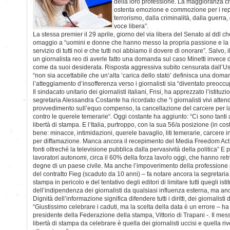
della loro professione. La maggioranza c
ostenta emozione e commozione per i repor
terrorismo, dalla criminalità, dalla guerr
voce libera”.
La stessa premier il 29 aprile, giorno del via libera del Senato al ddl che
omaggio a “uomini e donne che hanno messo la propria passione e la p
servizio di tutti noi e che tutti noi abbiamo il dovere di onorare”. Salvo,
un giornalista reo di averle fatto una domanda sul caso Minetti invece 
come da suoi desiderata. Risposta aggressiva subito censurata dall’Us
“non sia accettabile che un’alta ‘carica dello stato’ definisca una doma
l’atteggiamento d’insofferenza verso i giornalisti sia “diventato preoccu
Il sindacato unitario dei giornalisti italiani, Fnsi, ha apprezzato l’istitu
segretaria Alessandra Costante ha ricordato che “i giornalisti vivi atte
provvedimento sull’equo compenso, la cancellazione del carcere per 
contro le querele temerarie“. Oggi costante ha aggiunto: “Ci sono tanti a
libertà di stampa. E l’Italia, purtroppo, con la sua 56/a posizione (in cos
bene: minacce, intimidazioni, querele bavaglio, liti temerarie, carcere
per diffamazione. Manca ancora il recepimento del Media Freedom Act, ch
fonti oltreché la televisione pubblica dalla pervasività della politica” E
lavoratori autonomi, circa il 60% della forza lavoro oggi, che hanno re
degne di un paese civile. Ma anche l’impoverimento della professione 
del contratto Fieg (scaduto da 10 anni) – fa notare ancora la segretaria F
stampa in pericolo e del tentativo degli editori di limitare tutti quegli istit
dell’indipendenza dei giornalisti da qualsiasi influenza esterna, ma anc
Dignità dell’informazione significa difendere tutti i diritti, dei giornalisti
“Giustissimo celebrare i caduti, ma la scelta della data è un errore – h
presidente della Federazione della stampa, Vittorio di Trapani -. Il me
libertà di stampa da celebrare è quella dei giornalisti uccisi e quella rive