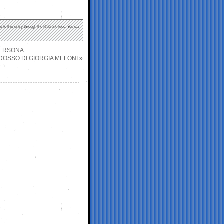
s to this entry through the
RSS 2.0
feed. You can
PERSONA
DOSSO DI GIORGIA MELONI
»