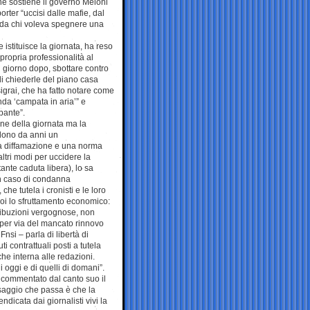
he sostiene il governo Meloni
ter “uccisi dalle mafie, dal
a, da chi voleva spegnere una
 istituisce la giornata, ha reso
ropria professionalità al
 il giorno dopo, sbottare contro
di chiederle del piano casa
igrai, che ha fatto notare come
nda ‘campata in aria’” e
pante”.
zione della giornata ma la
ndono da anni un
la diffamazione e una norma
ltri modi per uccidere la
tante caduta libera), lo sa
 in caso di condanna
e tutela i cronisti e le loro
 poi lo sfruttamento economico:
tribuzioni vergognose, non
per via del mancato rinnovo
nsi – parla di libertà di
uti contrattuali posti a tutela
he interna alle redazioni.
 di oggi e di quelli di domani”.
a commentato dal canto suo il
ssaggio che passa è che la
ndicata dai giornalisti vivi la