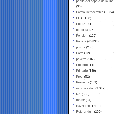
partito del popolo della libe
(30)
Partito Democratico
(1.034)
PD
(1.188)
PdL
(2.781)
pedofilia
(25)
Pensioni
(129)
Politica
(40.833)
polizia
(253)
Porto
(12)
povertà
(502)
Presepe
(14)
Primarie
(149)
Prodi
(52)
Provincia
(139)
radici e valori
(3.682)
RAI
(359)
rapine
(37)
Razzismo
(1.410)
Referendum
(200)