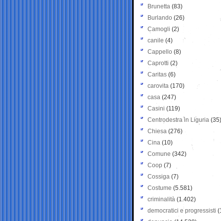
Brunetta
(83)
Burlando
(26)
Camogli
(2)
canile
(4)
Cappello
(8)
Caprotti
(2)
Caritas
(6)
carovita
(170)
casa
(247)
Casini
(119)
Centrodestra in Liguria
(35
Chiesa
(276)
Cina
(10)
Comune
(342)
Coop
(7)
Cossiga
(7)
Costume
(5.581)
criminalità
(1.402)
democratici e progressisti
(