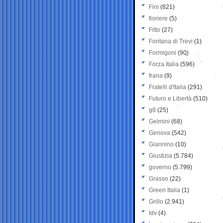
Fini
(821)
fioriere
(5)
Fitto
(27)
Fontana di Trevi
(1)
Formigoni
(90)
Forza Italia
(596)
frana
(9)
Fratelli d'Italia
(291)
Futuro e Libertà
(510)
g8
(25)
Gelmini
(68)
Genova
(542)
Giannino
(10)
Giustizia
(5.784)
governo
(5.799)
Grasso
(22)
Green Italia
(1)
Grillo
(2.941)
Idv
(4)