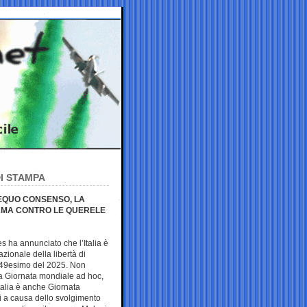
DI STAMPA
’EQUO CONSENSO, LA
RMA CONTRO LE QUERELE
es ha annunciato che l’Italia è
azionale della libertà di
 49esimo del 2025. Non
la Giornata mondiale ad hoc,
talia è anche Giornata
si a causa dello svolgimento