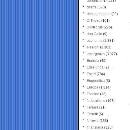
denuncia
(14.528)
destra
(573)
destradipopolo
(99)
Di Pietro
(101)
Diritti civili
(276)
don Gallo
(9)
economia
(2.331)
elezioni
(3.303)
emergenza
(3.077)
Energia
(45)
Esselunga
(2)
Esteri
(784)
Eugenetica
(3)
Europa
(1.314)
Fassino
(13)
federalismo
(167)
Ferrara
(21)
Ferretti
(6)
ferrovie
(133)
finanziaria
(325)