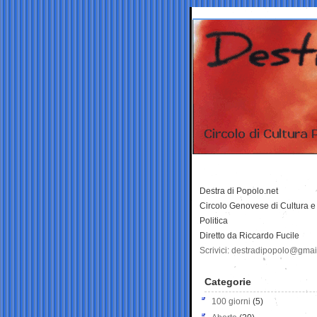
Destra di Popolo.net
Circolo Genovese di Cultura e
Politica
Diretto da Riccardo Fucile
Scrivici: destradipopolo@gma
Categorie
100 giorni
(5)