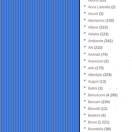
Aborto
(20)
Acca Larentia
(2)
Alcool
(3)
Alemanno
(150)
Alfano
(315)
Alitalia
(123)
Ambiente
(341)
AN
(210)
Animali
(74)
Arancioni
(2)
arte
(175)
Attentato
(329)
Auguri
(13)
Batini
(3)
Berlusconi
(4.295)
Bersani
(234)
Biasotti
(12)
Boldrini
(4)
Bossi
(1.221)
Brambilla
(38)