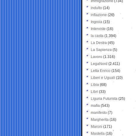
Immigrazione
(734)
indulto
(14)
inflazione
(26)
Ingroia
(15)
Interviste
(16)
la casta
(1.394)
La Destra
(45)
La Sapienza
(5)
Lavoro
(1.316)
LegaNord
(2.411)
Letta Enrico
(154)
Liberi e Uguali
(10)
Libia
(68)
Libri
(33)
Liguria Futurista
(25)
mafia
(543)
manifesto
(7)
Margherita
(16)
Maroni
(171)
Mastella
(16)