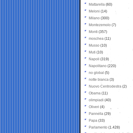
Mattarella
(60)
Meloni
(14)
Milano
(300)
Montezemolo
(7)
Monti
(357)
moschea
(11)
Musso
(10)
Muti
(10)
Napoli
(319)
Napolitano
(220)
no global
(5)
notte bianca
(3)
Nuovo Centrodestra
(2)
Obama
(11)
olimpiadi
(40)
Oliveri
(4)
Pannella
(29)
Papa
(33)
Parlamento
(1.428)