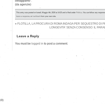
oltraggiamo”.
(da agenzie)
This entry was posted on lunedì, Maggio 4th, 2026 at 14:25 and is filed under
Politica
. You can follow any response
leave a response
, or
trackback
from your own site.
«
FLOTILLA, LA PROCURA DI ROMA INDAGA PER SEQUESTRO DI 
LONGEVITA’ SENZA CONSENSO: IL PARA
Leave a Reply
You must be
logged in
to post a comment.
)
19)