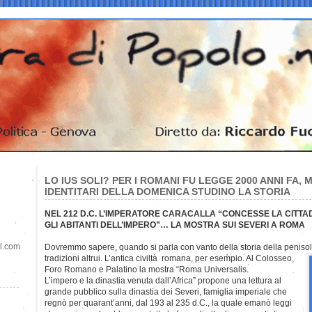
LO IUS SOLI? PER I ROMANI FU LEGGE 2000 ANNI FA, 
IDENTITARI DELLA DOMENICA STUDINO LA STORIA
NEL 212 D.C. L’IMPERATORE CARACALLA “CONCESSE LA CITTA
GLI ABITANTI DELL’IMPERO”… LA MOSTRA SUI SEVERI A ROMA
il.com
Dovremmo sapere, quando si parla con vanto della storia della peniso
tradizioni altrui. L’antica civiltà romana, per esempio. Al Colosseo,
Foro Romano e Palatino la mostra “Roma Universalis.
L’impero e la dinastia venuta dall’Africa” propone una lettura al
grande pubblico sulla dinastia dei Severi, famiglia imperiale che
regnò per quarant’anni, dal 193 al 235 d.C., la quale emanò leggi