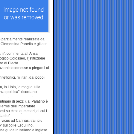
o parzialmente realizzate da
 Clementina Panella e gli altri
eram”, commenta all’Ansa
ogico Colosseo, l’istituzione
e di Electa.
zioni sottomesse a piegarsi ai
ettonici, militari, dai popoli
in Libia, la moglie Iulia
za politica”, ricordano
tinaio di pezzi), al Palatino è
e Terme dell’imperatore
i su circa due ettari, di cui i
tadio”.
 vicus ad Carinas, tra i più
” sul colle Esquilino.
na guida in italiano e inglese.