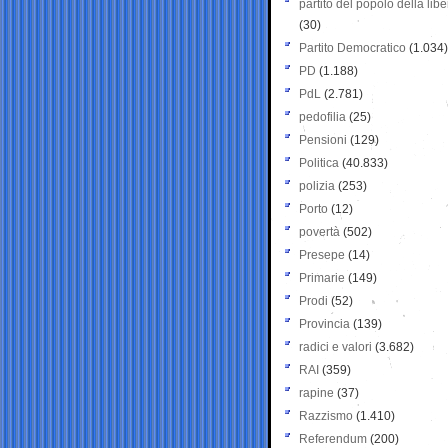
partito del popolo della libe
(30)
Partito Democratico
(1.034)
PD
(1.188)
PdL
(2.781)
pedofilia
(25)
Pensioni
(129)
Politica
(40.833)
polizia
(253)
Porto
(12)
povertà
(502)
Presepe
(14)
Primarie
(149)
Prodi
(52)
Provincia
(139)
radici e valori
(3.682)
RAI
(359)
rapine
(37)
Razzismo
(1.410)
Referendum
(200)