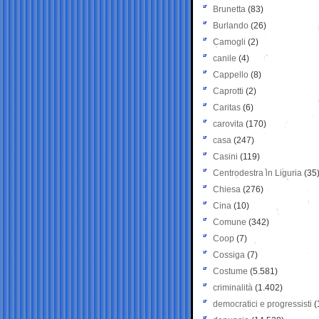
Brunetta
(83)
Burlando
(26)
Camogli
(2)
canile
(4)
Cappello
(8)
Caprotti
(2)
Caritas
(6)
carovita
(170)
casa
(247)
Casini
(119)
Centrodestra in Liguria
(35
Chiesa
(276)
Cina
(10)
Comune
(342)
Coop
(7)
Cossiga
(7)
Costume
(5.581)
criminalità
(1.402)
democratici e progressisti
(