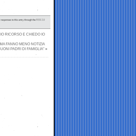
y responses to this entry through the
RSS 2.0
IO RICORSO E CHIEDO IO
MA FANNO MENO NOTIZIA
ONI PADRI DI FAMIGLIA”
»