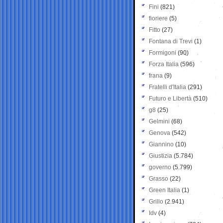
Fini
(821)
fioriere
(5)
Fitto
(27)
Fontana di Trevi
(1)
Formigoni
(90)
Forza Italia
(596)
frana
(9)
Fratelli d'Italia
(291)
Futuro e Libertà
(510)
g8
(25)
Gelmini
(68)
Genova
(542)
Giannino
(10)
Giustizia
(5.784)
governo
(5.799)
Grasso
(22)
Green Italia
(1)
Grillo
(2.941)
Idv
(4)