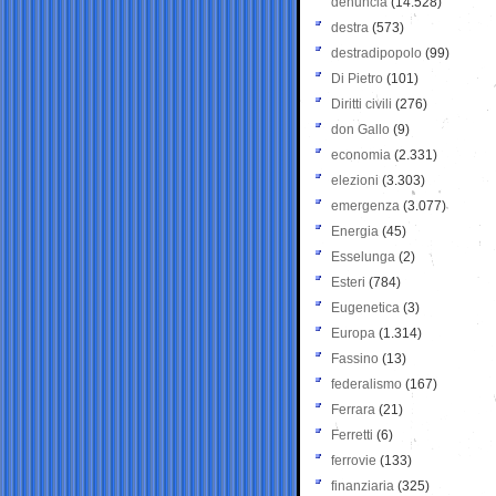
denuncia
(14.528)
destra
(573)
destradipopolo
(99)
Di Pietro
(101)
Diritti civili
(276)
don Gallo
(9)
economia
(2.331)
elezioni
(3.303)
emergenza
(3.077)
Energia
(45)
Esselunga
(2)
Esteri
(784)
Eugenetica
(3)
Europa
(1.314)
Fassino
(13)
federalismo
(167)
Ferrara
(21)
Ferretti
(6)
ferrovie
(133)
finanziaria
(325)