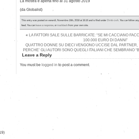
La mostra è aperta fino al 31 agosto 2019
(da Globalist)
This entry was posted on venerdì, Novembre 16th, 2018 at 16:16 and is filed under
Diritti civili
. You can follow an
feed. You can
leave a response
, or
trackback
from your own site.
«
LA FATTORI SALE SULLE BARRICATE: “SE MI CACCIANO FACC
100.000 EURO DI DANNI”
QUATTRO DONNE SU DIECI VENGONO UCCISE DAL PARTNER, 
PERCHE’ GLI AUTORI SONO QUEGLI ITALIANI CHE SEMBRANO “BU
Leave a Reply
You must be
logged in
to post a comment.
)
19)