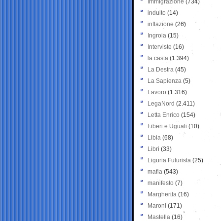
Immigrazione
(734)
indulto
(14)
inflazione
(26)
Ingroia
(15)
Interviste
(16)
la casta
(1.394)
La Destra
(45)
La Sapienza
(5)
Lavoro
(1.316)
LegaNord
(2.411)
Letta Enrico
(154)
Liberi e Uguali
(10)
Libia
(68)
Libri
(33)
Liguria Futurista
(25)
mafia
(543)
manifesto
(7)
Margherita
(16)
Maroni
(171)
Mastella
(16)