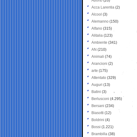
Aborto
(20)
Acca Larentia
(2)
Alcool
(3)
Alemanno
(150)
Alfano
(315)
Alitalia
(123)
Ambiente
(341)
AN
(210)
Animali
(74)
Arancioni
(2)
arte
(175)
Attentato
(329)
Auguri
(13)
Batini
(3)
Berlusconi
(4.295)
Bersani
(234)
Biasotti
(12)
Boldrini
(4)
Bossi
(1.221)
Brambilla
(38)