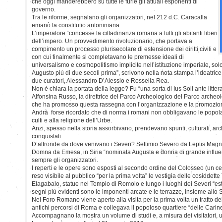
che oggi manderebbero su tutte le furie gli attuali esponenti di
governo.
Tra le riforme, segnalano gli organizzatori, nel 212 d.C. Caracalla
emanò la constitutio antoniniana.
L’imperatore “concesse la cittadinanza romana a tutti gli abitanti liberi
dell’impero. Un provvedimento rivoluzionario, che portava a
compimento un processo plurisecolare di estensione dei diritti civili e
con cui finalmente si completavano le premesse ideali di
universalismo e cosmopolitismo implicite nell’istituzione imperiale, sol
Augusto più di due secoli prima”, scrivono nella nota stampa l’ideatrice
due curatori, Alessandro D’Alessio e Rossella Rea.
Non è chiara la portata della legge? Fu “una sorta di Ius Soli ante litt
Alfonsina Russo, la direttrice del Parco Archeologico del Parco archeol
che ha promosso questa rassegna con l’organizzazione e la promozion
Andrà forse ricordato che di norma i romani non obbligavano le popola
culti e alla religione dell’Urbe.
Anzi, spesso nella storia assorbivano, prendevano spunti, culturali, archit
conquistati.
D’altronde da dove venivano i Severi? Settimio Severo da Leptis Magna, 
Domna da Emesa, in Siria “nominata Augusta e donna di grande influen
sempre gli organizzatori.
I reperti e le opere sono esposti al secondo ordine del Colosseo (un cen
reso visibile al pubblico “per la prima volta” le vestigia delle cosiddett
Elagabalo, statue nel Tempio di Romolo e lungo i luoghi dei Severi “estes
segni più evidenti sono le imponenti arcate e le terrazze, insieme allo S
Nel Foro Romano viene aperto alla visita per la prima volta un tratto del
antichi percorsi di Roma e collegava il popoloso quartiere “delle Carine
Accompagnano la mostra un volume di studi e, a misura dei visitatori, u