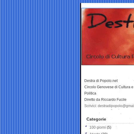
Destra di Popolo.net
Circolo Genovese di Cultura e
Politica
Diretto da Riccardo Fucile
Scrivici: destradipopolo@gma
Categorie
100 giorni
(5)