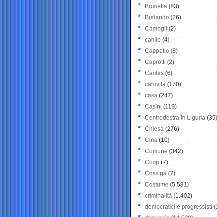
Brunetta
(83)
Burlando
(26)
Camogli
(2)
canile
(4)
Cappello
(8)
Caprotti
(2)
Caritas
(6)
carovita
(170)
casa
(247)
Casini
(119)
Centrodestra in Liguria
(35
Chiesa
(276)
Cina
(10)
Comune
(342)
Coop
(7)
Cossiga
(7)
Costume
(5.581)
criminalità
(1.402)
democratici e progressisti
(