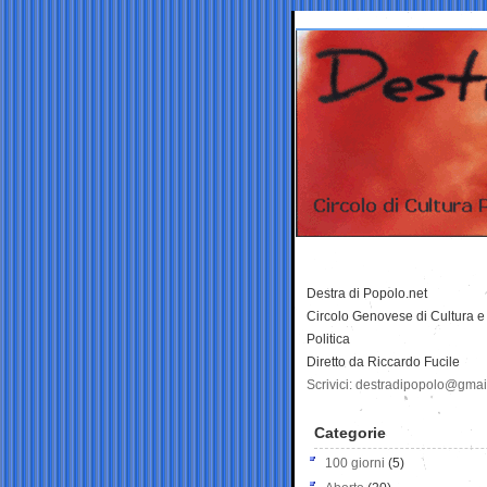
Destra di Popolo.net
Circolo Genovese di Cultura e
Politica
Diretto da Riccardo Fucile
Scrivici: destradipopolo@gma
Categorie
100 giorni
(5)