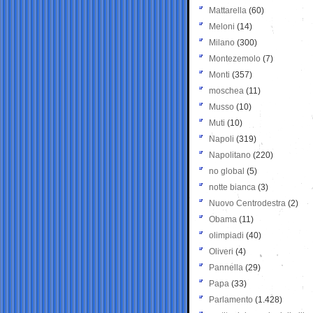
Mattarella
(60)
Meloni
(14)
Milano
(300)
Montezemolo
(7)
Monti
(357)
moschea
(11)
Musso
(10)
Muti
(10)
Napoli
(319)
Napolitano
(220)
no global
(5)
notte bianca
(3)
Nuovo Centrodestra
(2)
Obama
(11)
olimpiadi
(40)
Oliveri
(4)
Pannella
(29)
Papa
(33)
Parlamento
(1.428)