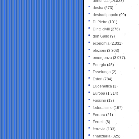
denuncia
(14.528)
destra
(573)
destradipopolo
(99)
Di Pietro
(101)
Diritti civili
(276)
don Gallo
(9)
economia
(2.331)
elezioni
(3.303)
emergenza
(3.077)
Energia
(45)
Esselunga
(2)
Esteri
(784)
Eugenetica
(3)
Europa
(1.314)
Fassino
(13)
federalismo
(167)
Ferrara
(21)
Ferretti
(6)
ferrovie
(133)
finanziaria
(325)