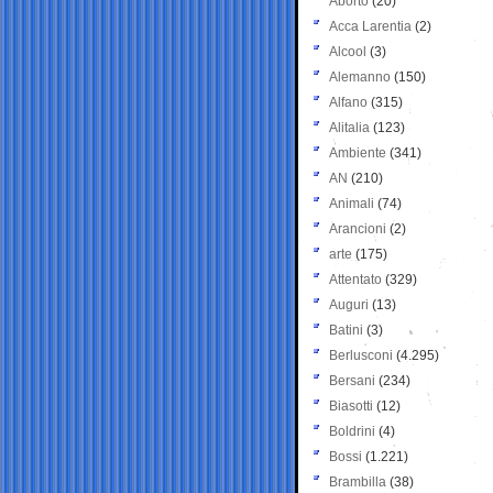
Aborto
(20)
Acca Larentia
(2)
Alcool
(3)
Alemanno
(150)
Alfano
(315)
Alitalia
(123)
Ambiente
(341)
AN
(210)
Animali
(74)
Arancioni
(2)
arte
(175)
Attentato
(329)
Auguri
(13)
Batini
(3)
Berlusconi
(4.295)
Bersani
(234)
Biasotti
(12)
Boldrini
(4)
Bossi
(1.221)
Brambilla
(38)