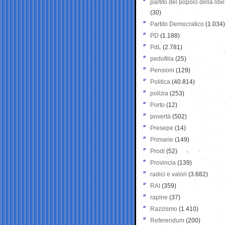
partito del popolo della libe
(30)
Partito Democratico
(1.034)
PD
(1.188)
PdL
(2.781)
pedofilia
(25)
Pensioni
(129)
Politica
(40.814)
polizia
(253)
Porto
(12)
povertà
(502)
Presepe
(14)
Primarie
(149)
Prodi
(52)
Provincia
(139)
radici e valori
(3.682)
RAI
(359)
rapine
(37)
Razzismo
(1.410)
Referendum
(200)