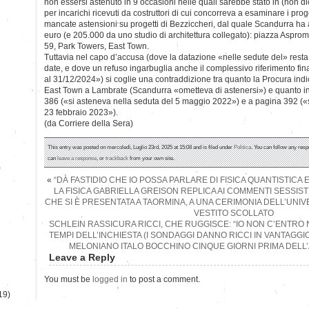
non essersi astenuto in 9 occasioni nelle quali sarebbe stato in (non dich
per incarichi ricevuti da costruttori di cui concorreva a esaminare i pro
mancate astensioni su progetti di Bezziccheri, dal quale Scandurra ha
euro (e 205.000 da uno studio di architettura collegato): piazza Aspro
59, Park Towers, East Town.
Tuttavia nel capo d’accusa (dove la datazione «nelle sedute del» rest
date, e dove un refuso ingarbuglia anche il complessivo riferimento fina
al 31/12/2024») si coglie una contraddizione tra quanto la Procura indi
East Town a Lambrate (Scandurra «ometteva di astenersi») e quanto in
386 («si asteneva nella seduta del 5 maggio 2022») e a pagina 392 («s
23 febbraio 2023»).
(da Corriere della Sera)
This entry was posted on mercoledì, Luglio 23rd, 2025 at 15:08 and is filed under
Politica
. You can follow any resp
can
leave a response
, or
trackback
from your own site.
)
«
“DÀ FASTIDIO CHE IO POSSA PARLARE DI FISICA QUANTISTICA E
LA FISICA GABRIELLA GREISON REPLICA AI COMMENTI SESSIS
CHE SI È PRESENTATA A TAORMINA, A UNA CERIMONIA DELL’UNIV
VESTITO SCOLLATO
SCHLEIN RASSICURA RICCI, CHE RUGGISCE: “IO NON C’ENTRO N
TEMPI DELL’INCHIESTA (I SONDAGGI DANNO RICCI IN VANTAGGI
MELONIANO ITALO BOCCHINO CINQUE GIORNI PRIMA DELL’
Leave a Reply
You must be
logged in
to post a comment.
19)