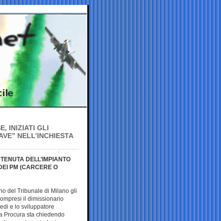
 INIZIATI GLI
AVE” NELL’INCHIESTA
 TENUTA DELL’IMPIANTO
DEI PM (CARCERE O
no del Tribunale di Milano gli
compresi il dimissionario
edi e lo sviluppatore
 la Procura sta chiedendo