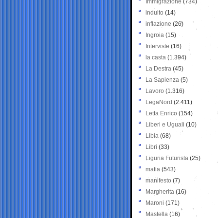
Immigrazione
(734)
indulto
(14)
inflazione
(26)
Ingroia
(15)
Interviste
(16)
la casta
(1.394)
La Destra
(45)
La Sapienza
(5)
Lavoro
(1.316)
LegaNord
(2.411)
Letta Enrico
(154)
Liberi e Uguali
(10)
Libia
(68)
Libri
(33)
Liguria Futurista
(25)
mafia
(543)
manifesto
(7)
Margherita
(16)
Maroni
(171)
Mastella
(16)