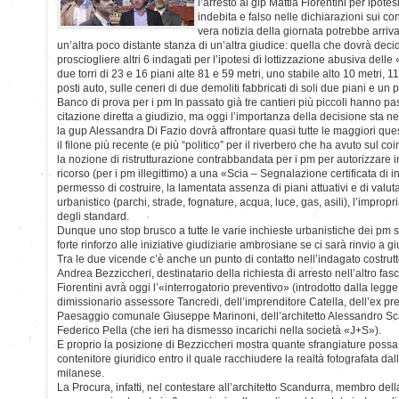
l’arresto al gip Mattia Fiorentini per ipote
indebita e falso nelle dichiarazioni sui confl
vera notizia della giornata potrebbe arri
un’altra poco distante stanza di un’altra giudice: quella che dovrà decid
prosciogliere altri 6 indagati per l’ipotesi di lottizzazione abusiva de
due torri di 23 e 16 piani alte 81 e 59 metri, uno stabile alto 10 metri,
posti auto, sulle ceneri di due demoliti fabbricati di soli due piani e un 
Banco di prova per i pm In passato già tre cantieri più piccoli hanno pas
citazione diretta a giudizio, ma oggi l’importanza della decisione sta ne
la gup Alessandra Di Fazio dovrà affrontare quasi tutte le maggiori qu
il filone più recente (e più “politico” per il riverbero che ha avuto sul
la nozione di ristrutturazione contrabbandata per i pm per autorizzare in
ricorso (per i pm illegittimo) a una «Scia – Segnalazione certificata di ini
permesso di costruire, la lamentata assenza di piani attuativi e di valut
urbanistico (parchi, strade, fognature, acqua, luce, gas, asili), l’improp
degli standard.
Dunque uno stop brusco a tutte le varie inchieste urbanistiche dei pm s
forte rinforzo alle iniziative giudiziarie ambrosiane se ci sarà rinvio a gi
Tra le due vicende c’è anche un punto di contatto nell’indagato costrut
Andrea Bezziccheri, destinatario della richiesta di arresto nell’altro fas
Fiorentini avrà oggi l’«interrogatorio preventivo» (introdotto dalla legge
dimissionario assessore Tancredi, dell’imprenditore Catella, dell’ex 
Paesaggio comunale Giuseppe Marinoni, dell’architetto Alessandro Sca
Federico Pella (che ieri ha dismesso incarichi nella società «J+S»).
E proprio la posizione di Bezziccheri mostra quante sfrangiature possa 
contenitore giuridico entro il quale racchiudere la realtà fotografata da
milanese.
La Procura, infatti, nel contestare all’architetto Scandurra, membro d