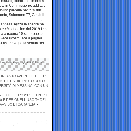
iarato) conflitto di interessi
getti in Commissione, addita 5
 avuto parcelle per 279.000
monte, Salomone 77, Grazioli
a appesa senza le specifiche
le «Milano, fino dal 2019 fino
ca a pagina 18 sul progetto
vece ricostruisce a pagina
i asteneva nella seduta del
onses to this entry through the
RSS 2.0
feed. You
 INTANTO AVERE LE TETTE”:
TI CHE HA RICEVUTO DOPO
ERSITÀ DI MESSINA, CON UN
IENTE” … I SOSPETTI PER I
O) E PER QUELL’USCITA DEL
AVVISO DI GARANZIA
»