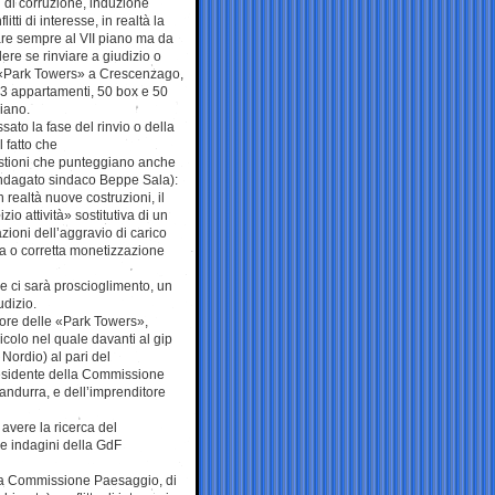
si di corruzione, induzione
itti di interesse, in realtà la
vare sempre al VII piano ma da
ere se rinviare a giudizio o
lle «Park Towers» a Crescenzago,
 113 appartamenti, 50 box e 50
piano.
sato la fase del rinvio o della
l fatto che
estioni che punteggiano anche
 coindagato sindaco Beppe Sala):
 realtà nuove costruzioni, il
zio attività» sostitutiva di un
azioni dell’aggravio di carico
ria o corretta monetizzazione
e ci sarà proscioglimento, un
udizio.
tore delle «Park Towers»,
cicolo nel quale davanti al gip
 Nordio) al pari del
presidente della Commissione
ndurra, e dell’imprenditore
avere la ricerca del
lle indagini della GdF
ella Commissione Paesaggio, di