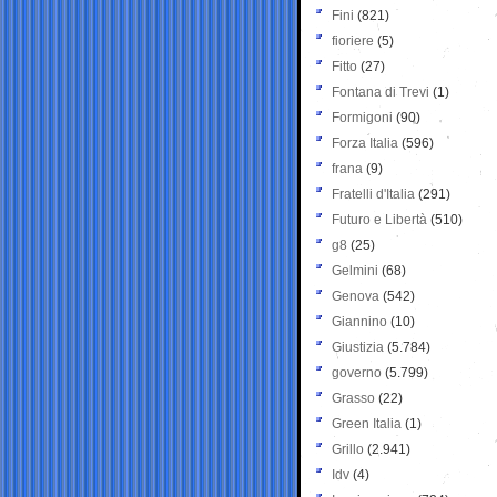
Fini
(821)
fioriere
(5)
Fitto
(27)
Fontana di Trevi
(1)
Formigoni
(90)
Forza Italia
(596)
frana
(9)
Fratelli d'Italia
(291)
Futuro e Libertà
(510)
g8
(25)
Gelmini
(68)
Genova
(542)
Giannino
(10)
Giustizia
(5.784)
governo
(5.799)
Grasso
(22)
Green Italia
(1)
Grillo
(2.941)
Idv
(4)