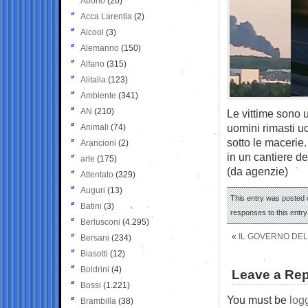
Aborto
(20)
Acca Larentia
(2)
Alcool
(3)
Alemanno
(150)
Alfano
(315)
Alitalia
(123)
Ambiente
(341)
AN
(210)
Le vittime sono u
uomini rimasti uc
Animali
(74)
sotto le macerie.
Arancioni
(2)
in un cantiere del
arte
(175)
(da agenzie)
Attentato
(329)
Auguri
(13)
This entry was posted 
Batini
(3)
responses to this entr
Berlusconi
(4.295)
«
IL GOVERNO DEL
Bersani
(234)
Biasotti
(12)
Boldrini
(4)
Leave a Rep
Bossi
(1.221)
You must be
log
Brambilla
(38)