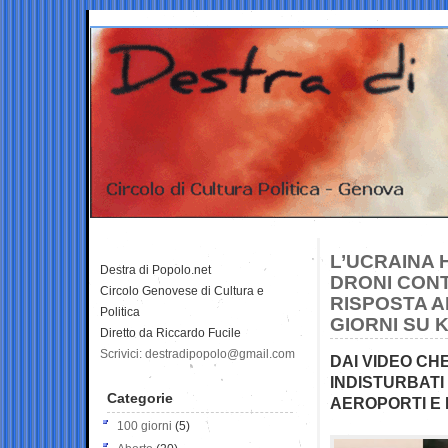
L’UCRAINA 
Destra di Popolo.net
DRONI CONT
Circolo Genovese di Cultura e
RISPOSTA A
Politica
GIORNI SU K
Diretto da Riccardo Fucile
Scrivici: destradipopolo@gmail.com
DAI VIDEO CH
INDISTURBATI
Categorie
AEROPORTI E 
100 giorni
(5)