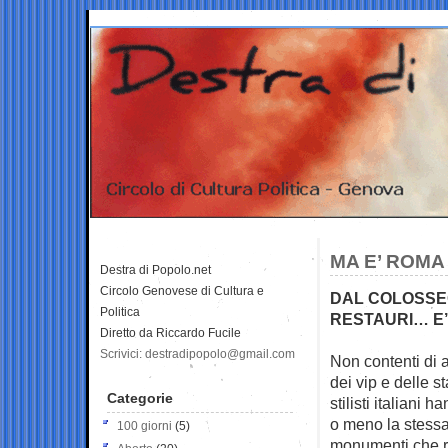
MA E’ ROMA
Destra di Popolo.net
Circolo Genovese di Cultura e
DAL COLOSSEO
Politica
RESTAURI… E
Diretto da Riccardo Fucile
Scrivici: destradipopolo@gmail.com
Non contenti di a
dei vip e delle s
Categorie
stilisti italiani 
o meno la stessa
100 giorni
(5)
monumenti che r