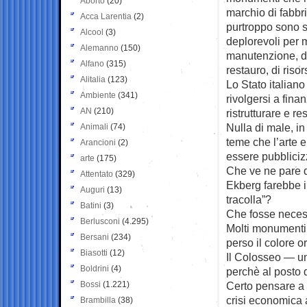
Aborto
(20)
marchio di fabbri
Acca Larentia
(2)
purtroppo sono s
Alcool
(3)
deplorevoli per
Alemanno
(150)
manutenzione, di 
Alfano
(315)
restauro, di risor
Alitalia
(123)
Lo Stato italiano
Ambiente
(341)
rivolgersi a finan
AN
(210)
ristrutturare e re
Nulla di male, in
Animali
(74)
teme che l’arte 
Arancioni
(2)
essere pubblicizz
arte
(175)
Che ve ne pare d
Attentato
(329)
Ekberg farebbe i
Auguri
(13)
tracolla”?
Batini
(3)
Che fosse necess
Berlusconi
(4.295)
Molti monumenti 
Bersani
(234)
perso il colore or
Biasotti
(12)
Il Colosseo — un
Boldrini
(4)
perchè al posto d
Bossi
(1.221)
Certo pensare a 
crisi economica 
Brambilla
(38)