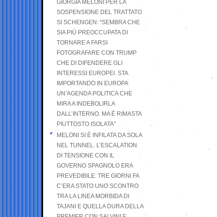
GIORGIA MELONI PER LA
SOSPENSIONE DEL TRATTATO
SI SCHENGEN: “SEMBRA CHE
SIA PIÙ PREOCCUPATA DI
TORNARE A FARSI
FOTOGRAFARE CON TRUMP
CHE DI DIFENDERE GLI
INTERESSI EUROPEI. STA
IMPORTANDO IN EUROPA
UN’AGENDA POLITICA CHE
MIRA A INDEBOLIRLA
DALL’INTERNO. MA È RIMASTA
PIUTTOSTO ISOLATA”
MELONI SI È INFILATA DA SOLA
NEL TUNNEL. L’ESCALATION
DI TENSIONE CON IL
GOVERNO SPAGNOLO ERA
PREVEDIBILE: TRE GIORNI FA
C’ERA STATO UNO SCONTRO
TRA LA LINEA MORBIDA DI
TAJANI E QUELLA DURA DELLA
PREMIER CON SALVINI E