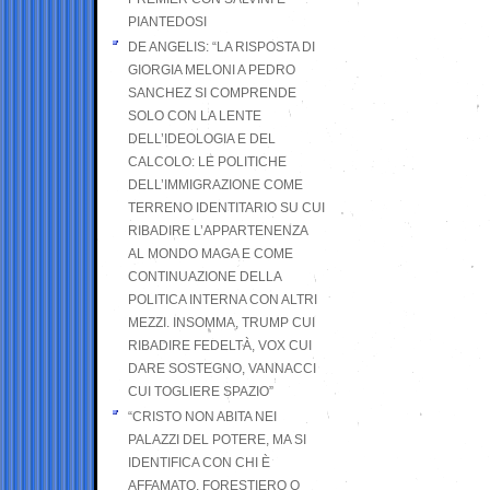
PIANTEDOSI
DE ANGELIS: “LA RISPOSTA DI
GIORGIA MELONI A PEDRO
SANCHEZ SI COMPRENDE
SOLO CON LA LENTE
DELL’IDEOLOGIA E DEL
CALCOLO: LE POLITICHE
DELL’IMMIGRAZIONE COME
TERRENO IDENTITARIO SU CUI
RIBADIRE L’APPARTENENZA
AL MONDO MAGA E COME
CONTINUAZIONE DELLA
POLITICA INTERNA CON ALTRI
MEZZI. INSOMMA, TRUMP CUI
RIBADIRE FEDELTÀ, VOX CUI
DARE SOSTEGNO, VANNACCI
CUI TOGLIERE SPAZIO”
“CRISTO NON ABITA NEI
PALAZZI DEL POTERE, MA SI
IDENTIFICA CON CHI È
AFFAMATO, FORESTIERO O