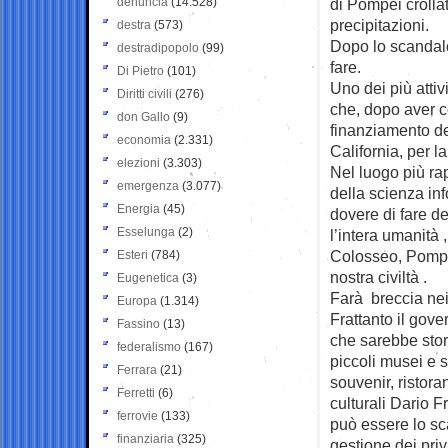
denuncia
(14.528)
di Pompei crolla
precipitazioni.
destra
(573)
Dopo lo scandalo
destradipopolo
(99)
fare.
Di Pietro
(101)
Uno dei più attiv
Diritti civili
(276)
che, dopo aver c
don Gallo
(9)
finanziamento de
economia
(2.331)
California, per l
elezioni
(3.303)
Nel luogo più ra
emergenza
(3.077)
della scienza inf
Energia
(45)
dovere di fare d
Esselunga
(2)
l’intera umanità 
Colosseo, Pompei
Esteri
(784)
nostra civiltà .
Eugenetica
(3)
Farà breccia nei 
Europa
(1.314)
Frattanto il gov
Fassino
(13)
che sarebbe stori
federalismo
(167)
piccoli musei e si
Ferrara
(21)
souvenir, ristoran
Ferretti
(6)
culturali Dario 
ferrovie
(133)
può essere lo sc
finanziaria
(325)
gestione dei priva