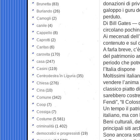
donazioni di priv
Brunetta
(83)
galoppo i guru d
Burlando
(26)
perduto.
Camogli
(2)
Di Bill Gates —
canile
(4)
circolano pochini
Cappello
(8)
Ai mecenati dell’
Caprotti
(2)
contenuto e sul c
Caritas
(6)
A farla breve, c
carovita
(170)
del patrimonio a
casa
(247)
periodo che potre
l’Italia dispone
Casini
(119)
Moltissimi italia
Centrodestra in Liguria
(35)
vendere l’anima p
Chiesa
(276)
classico piatto di
Cina
(10)
sarebbero costret
Comune
(342)
Fendi”, “Il Colos
Coop
(7)
Un tempo il patri
Cossiga
(7)
italiano, ma con 
Costume
(5.581)
Beni culturali, de
criminalità
(1.402)
principali siti a
democratici e progressisti
(19)
Sono ancora sott