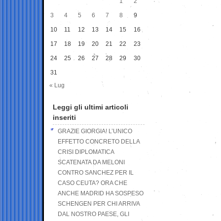
1
2
3
4
5
6
7
8
9
10
11
12
13
14
15
16
17
18
19
20
21
22
23
24
25
26
27
28
29
30
31
« Lug
Leggi gli ultimi articoli
inseriti
GRAZIE GIORGIA! L’UNICO
EFFETTO CONCRETO DELLA
CRISI DIPLOMATICA
SCATENATA DA MELONI
CONTRO SANCHEZ PER IL
CASO CEUTA? ORA CHE
ANCHE MADRID HA SOSPESO
SCHENGEN PER CHI ARRIVA
DAL NOSTRO PAESE, GLI