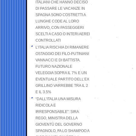
ITALIANI CHE HANNO DECISO
DI PASSARE LE VACANZE IN
SPAGNA SONO COSTRETTI A
LUNGHE CODE AL LORO
ARRIVO, CON PASSEGGERI
SCELTI A CASO O INTERI AEREI
CONTROLLATI
L’ITALIA RISCHIA DI RIMANERE
OSTAGGIO DEI FILO-PUTINIANI
VANNACCI E DI BATTISTA.
FUTURO NAZIONALE
VELEGGIA SOPRA IL 7% E UN
EVENTUALE PARTITO DELL’EX
GRILLINO VARREBBE TRA IL 2
E IL 3.5%
“DALL’ITALIA UNA MISURA
RIDICOLA E
IRRESPONSABILE”: SIRA
REGO, MINISTRA DELLA
GIOVENTÙ DEL GOVERNO
SPAGNOLO, FA LO SHAMPOO A