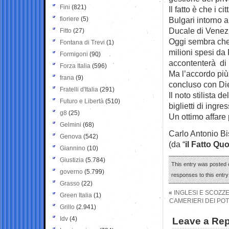
Fini
(821)
Il fatto è che i 
fioriere
(5)
Bulgari intorno a
Ducale di Venez
Fitto
(27)
Oggi sembra che 
Fontana di Trevi
(1)
milioni spesi da F
Formigoni
(90)
accontenterà di 
Forza Italia
(596)
Ma l’accordo più
frana
(9)
concluso con Die
Fratelli d'Italia
(291)
Il noto stilista 
Futuro e Libertà
(510)
biglietti di ingr
g8
(25)
Un ottimo affare 
Gelmini
(68)
Carlo Antonio Bi
Genova
(542)
(da “
il Fatto Qu
Giannino
(10)
Giustizia
(5.784)
This entry was posted o
governo
(5.799)
responses to this entr
Grasso
(22)
«
INGLESI E SCOZZ
Green Italia
(1)
CAMERIERI DEI POT
Grillo
(2.941)
Idv
(4)
Leave a Rep