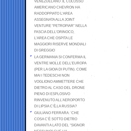
VENEZUELANO .IL COLOSSO
AMERICANO CHEVRON HA
RADDOPPIATO L’AREA
ASSEGNATA ALLA JOINT
VENTURE “PETROPIAR” NELLA
FASCIA DELL’ORINOCO,
L’AREA CHE OSPITA LE
MAGGIORI RISERVE MONDIALI
DI GREGGIO
LA GERMANIA SI CONFERMA IL
VENTRE MOLLE DELL’EUROPA
(PER LA GIOIA DI PUTIN). COME
MAI I TEDESCHI NON
VOGLIONO AMMETTERE CHE
DIETRO AL CASO DEL DRONE
PIENO DI ESPLOSIVO
RINVENUTO ALL’AEROPORTO
DI LIPSIA C’È LA RUSSIA?
GIULIANO FERRARA: ’CHE
COSA C’È SOTTO DIETRO
DAVANTI A LATO DEL “SIGNOR