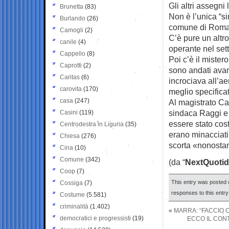
Gli altri assegni 
Brunetta
(83)
Non è l’unica “si
Burlando
(26)
comune di Roma, 
Camogli
(2)
C’è pure un altr
canile
(4)
operante nel set
Cappello
(8)
Poi c’è il mister
Caprotti
(2)
sono andati avan
Caritas
(6)
incrociava all’a
carovita
(170)
meglio specifica
casa
(247)
Al magistrato Car
sindaca Raggi e 
Casini
(119)
essere stato costr
Centrodestra in Liguria
(35)
erano minacciati 
Chiesa
(276)
scorta «nonostan
Cina
(10)
Comune
(342)
(da “
NextQuotid
Coop
(7)
This entry was posted 
Cossiga
(7)
responses to this entr
Costume
(5.581)
criminalità
(1.402)
«
MARRA: “FACCIO C
democratici e progressisti
(19)
ECCO IL CONT