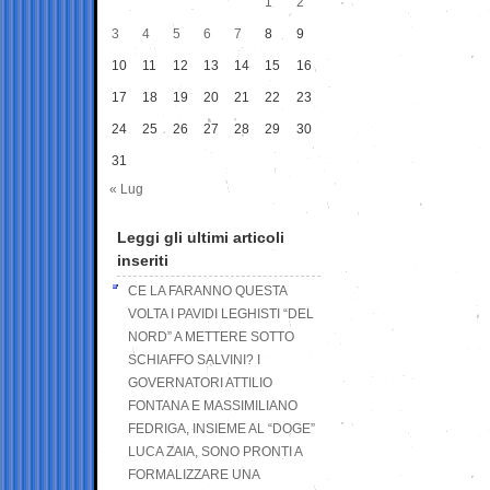
1
2
3
4
5
6
7
8
9
10
11
12
13
14
15
16
17
18
19
20
21
22
23
24
25
26
27
28
29
30
31
« Lug
Leggi gli ultimi articoli
inseriti
CE LA FARANNO QUESTA
VOLTA I PAVIDI LEGHISTI “DEL
NORD” A METTERE SOTTO
SCHIAFFO SALVINI? I
GOVERNATORI ATTILIO
FONTANA E MASSIMILIANO
FEDRIGA, INSIEME AL “DOGE”
LUCA ZAIA, SONO PRONTI A
FORMALIZZARE UNA