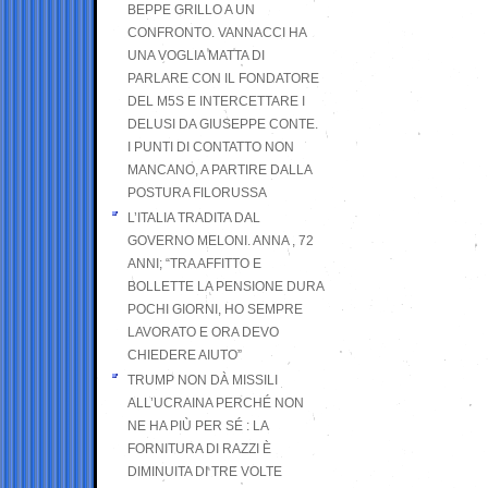
BEPPE GRILLO A UN
CONFRONTO. VANNACCI HA
UNA VOGLIA MATTA DI
PARLARE CON IL FONDATORE
DEL M5S E INTERCETTARE I
DELUSI DA GIUSEPPE CONTE.
I PUNTI DI CONTATTO NON
MANCANO, A PARTIRE DALLA
POSTURA FILORUSSA
L’ITALIA TRADITA DAL
GOVERNO MELONI. ANNA , 72
ANNI; “TRA AFFITTO E
BOLLETTE LA PENSIONE DURA
POCHI GIORNI, HO SEMPRE
LAVORATO E ORA DEVO
CHIEDERE AIUTO”
TRUMP NON DÀ MISSILI
ALL’UCRAINA PERCHÉ NON
NE HA PIÙ PER SÉ : LA
FORNITURA DI RAZZI È
DIMINUITA DI TRE VOLTE