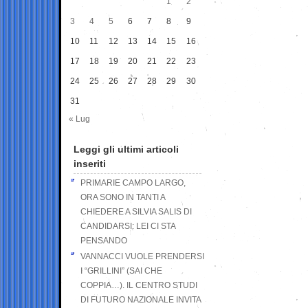
1
2
3
4
5
6
7
8
9
10
11
12
13
14
15
16
17
18
19
20
21
22
23
24
25
26
27
28
29
30
31
« Lug
Leggi gli ultimi articoli
inseriti
PRIMARIE CAMPO LARGO,
ORA SONO IN TANTI A
CHIEDERE A SILVIA SALIS DI
CANDIDARSI: LEI CI STA
PENSANDO
VANNACCI VUOLE PRENDERSI
I “GRILLINI” (SAI CHE
COPPIA…). IL CENTRO STUDI
DI FUTURO NAZIONALE INVITA