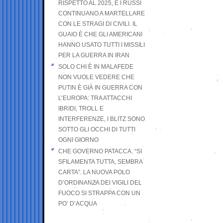
RISPETTO AL 2025, E I RUSSI
CONTINUANO A MARTELLARE
CON LE STRAGI DI CIVILI. IL
GUAIO È CHE GLI AMERICANI
HANNO USATO TUTTI I MISSILI
PER LA GUERRA IN IRAN
SOLO CHI È IN MALAFEDE
NON VUOLE VEDERE CHE
PUTIN È GIÀ IN GUERRA CON
L’EUROPA: TRA ATTACCHI
IBRIDI, TROLL E
INTERFERENZE, I BLITZ SONO
SOTTO GLI OCCHI DI TUTTI
OGNI GIORNO
CHE GOVERNO PATACCA. “SI
SFILAMENTA TUTTA, SEMBRA
CARTA”. LA NUOVA POLO
D’ORDINANZA DEI VIGILI DEL
FUOCO SI STRAPPA CON UN
PO’ D’ACQUA