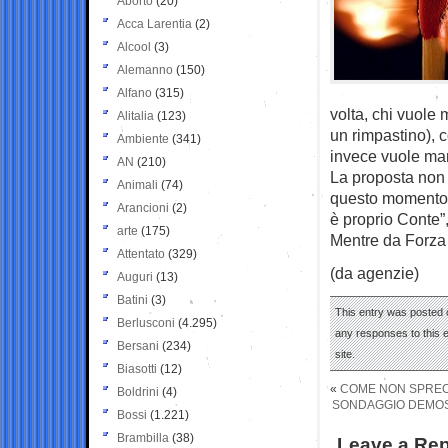
Aborto
(20)
Acca Larentia
(2)
Alcool
(3)
Alemanno
(150)
Alfano
(315)
volta, chi vuole 
Alitalia
(123)
un rimpastino), c
Ambiente
(341)
invece vuole man
AN
(210)
La proposta non è
Animali
(74)
questo momento, 
Arancioni
(2)
è proprio Conte”,
arte
(175)
Mentre da Forza 
Attentato
(329)
(da agenzie)
Auguri
(13)
Batini
(3)
This entry was posted 
Berlusconi
(4.295)
any responses to this 
Bersani
(234)
site.
Biasotti
(12)
«
COME NON SPRECA
Boldrini
(4)
SONDAGGIO DEMOS: 
Bossi
(1.221)
Brambilla
(38)
Leave a Rep