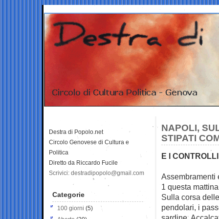
NAPOLI, SU
Destra di Popolo.net
STIPATI CO
Circolo Genovese di Cultura e
Politica
E I CONTROLL
Diretto da Riccardo Fucile
Scrivici: destradipopolo@gmail.com
Assembramenti e
1 questa mattin
Categorie
Sulla corsa delle
pendolari, i pas
100 giorni
(5)
sardine. Accalcati