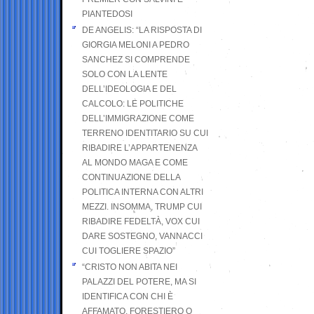
PIANTEDOSI
DE ANGELIS: “LA RISPOSTA DI
GIORGIA MELONI A PEDRO
SANCHEZ SI COMPRENDE
SOLO CON LA LENTE
DELL’IDEOLOGIA E DEL
CALCOLO: LE POLITICHE
DELL’IMMIGRAZIONE COME
TERRENO IDENTITARIO SU CUI
RIBADIRE L’APPARTENENZA
AL MONDO MAGA E COME
CONTINUAZIONE DELLA
POLITICA INTERNA CON ALTRI
MEZZI. INSOMMA, TRUMP CUI
RIBADIRE FEDELTÀ, VOX CUI
DARE SOSTEGNO, VANNACCI
CUI TOGLIERE SPAZIO”
“CRISTO NON ABITA NEI
PALAZZI DEL POTERE, MA SI
IDENTIFICA CON CHI È
AFFAMATO, FORESTIERO O