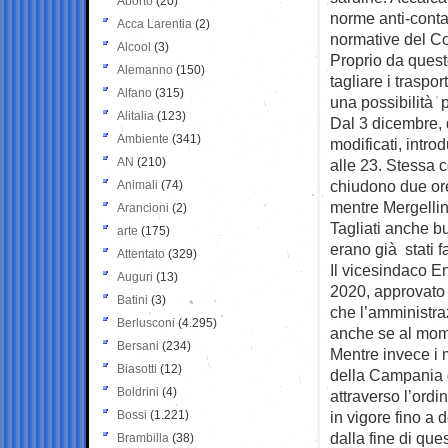
Aborto
(20)
norme anti-conta
Acca Larentia
(2)
normative del Co
Alcool
(3)
Proprio da quest
Alemanno
(150)
tagliare i trasport
Alfano
(315)
una possibilità p
Alitalia
(123)
Dal 3 dicembre, q
Ambiente
(341)
modificati, intro
AN
(210)
alle 23. Stessa 
chiudono due ore 
Animali
(74)
mentre Mergellin
Arancioni
(2)
Tagliati anche bu
arte
(175)
erano già stati fa
Attentato
(329)
Il vicesindaco En
Auguri
(13)
2020, approvato 
Batini
(3)
che l’amministra
Berlusconi
(4.295)
anche se al mome
Bersani
(234)
Mentre invece i 
Biasotti
(12)
della Campania d
Boldrini
(4)
attraverso l’ord
Bossi
(1.221)
in vigore fino a
dalla fine di qu
Brambilla
(38)