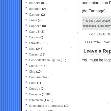
aumentare con l’
Brunetta
(83)
Burlando
(26)
(da Fanpage)
Camogli
(2)
canile
(4)
This entry was posted 
Cappello
(8)
responses to this entr
Caprotti
(2)
«
CRISANTI: “T
Caritas
(6)
LA FACCIA DI SAL
carovita
(170)
casa
(247)
Leave a Rep
Casini
(119)
You must be
log
Centrodestra in Liguria
(35)
Chiesa
(276)
Cina
(10)
Comune
(342)
Coop
(7)
Cossiga
(7)
Costume
(5.581)
criminalità
(1.402)
democratici e progressisti
(19)