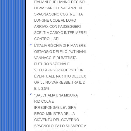
ITALIANI CHE HANNO DECISO
DI PASSARE LE VACANZE IN
SPAGNA SONO COSTRETTI A
LUNGHE CODE AL LORO
ARRIVO, CON PASSEGGERI
SCELTI A CASO O INTERI AEREI
CONTROLLATI
L’ITALIA RISCHIA DI RIMANERE
OSTAGGIO DEI FILO-PUTINIANI
VANNACCI E DI BATTISTA.
FUTURO NAZIONALE
VELEGGIA SOPRA IL 7% E UN
EVENTUALE PARTITO DELL’EX
GRILLINO VARREBBE TRA IL 2
E IL 3.5%
“DALL’ITALIA UNA MISURA
RIDICOLA E
IRRESPONSABILE”: SIRA
REGO, MINISTRA DELLA
GIOVENTÙ DEL GOVERNO
SPAGNOLO, FA LO SHAMPOO A