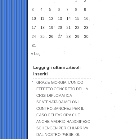
1
2
3
4
5
6
7
8
9
10
11
12
13
14
15
16
17
18
19
20
21
22
23
24
25
26
27
28
29
30
31
« Lug
Leggi gli ultimi articoli
inseriti
GRAZIE GIORGIA! L’UNICO
EFFETTO CONCRETO DELLA
CRISI DIPLOMATICA
SCATENATA DA MELONI
CONTRO SANCHEZ PER IL
CASO CEUTA? ORA CHE
ANCHE MADRID HA SOSPESO
SCHENGEN PER CHI ARRIVA
DAL NOSTRO PAESE, GLI