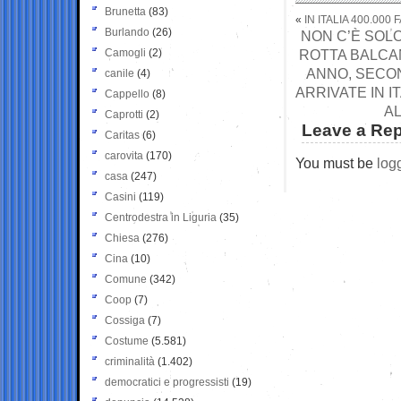
Brunetta
(83)
«
IN ITALIA 400.00
Burlando
(26)
NON C’È SOLO
Camogli
(2)
ROTTA BALCAN
ANNO, SECON
canile
(4)
ARRIVATE IN 
Cappello
(8)
AL
Caprotti
(2)
Leave a Rep
Caritas
(6)
carovita
(170)
You must be
log
casa
(247)
Casini
(119)
Centrodestra in Liguria
(35)
Chiesa
(276)
Cina
(10)
Comune
(342)
Coop
(7)
Cossiga
(7)
Costume
(5.581)
criminalità
(1.402)
democratici e progressisti
(19)