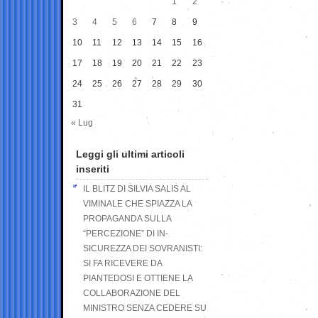
1
2
3
4
5
6
7
8
9
10
11
12
13
14
15
16
17
18
19
20
21
22
23
24
25
26
27
28
29
30
31
« Lug
Leggi gli ultimi articoli
inseriti
IL BLITZ DI SILVIA SALIS AL
VIMINALE CHE SPIAZZA LA
PROPAGANDA SULLA
“PERCEZIONE” DI IN-
SICUREZZA DEI SOVRANISTI:
SI FA RICEVERE DA
PIANTEDOSI E OTTIENE LA
COLLABORAZIONE DEL
MINISTRO SENZA CEDERE SU