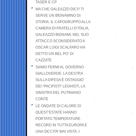
TASER E CP
MA CHE GALEAZZO DICI? TI
SERVE UN BIGNAMINO DI
STORIA. IL CAPOGRUPPO ALLA
CAMERA DI FRATELLI D’ITALIA,
GALEAZZO BIGNAMI, NEL SUO
ATTACCO SCONSIDERATO A
OSCAR LUIGI SCALFARO HA
DETTO UN BEL PO’ DI
CAZZATE
SIAMO FERMI AL GOVERNO
GIALLOVERDE: LA DESTRA
SULLA DIFESA È OSTAGGIO
DEI “PACIFISTI” LEGHISTI, LA
SINISTRA DEL PUTINIANO
CONTE
LE ONDATE DI CALORE DI
QUEST’ESTATE HANNO
PORTATO TEMPERATURE
RECORD IN TUTTA EUROPA E
UNA SICCITA’ MAI VISTA. I