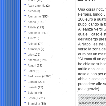
Aborto
(20)
Acca Larentia
(2)
Una corsa nottur
Alcool
(3)
Ferraris, lungo u
Alemanno
(150)
100 euro a quattr
Alfano
(315)
pubblicando la fo
Alitalia
(123)
Alleanza Verdi Si
Ambiente
(341)
quale il caso è 
AN
(210)
dell’albergo pres
A Napoli esiste u
Animali
(74)
verso la zona de
Arancioni
(2)
euro per un mass
arte
(175)
“Si tratta di un 
Attentato
(329)
ho chiesto subito
Auguri
(13)
tariffa applicata
Batini
(3)
tratta e non per
Berlusconi
(4.295)
abbia rilasciato n
Bersani
(234)
procedere alle s
Biasotti
(12)
(da agenzie)
Boldrini
(4)
Bossi
(1.221)
This entry was posted o
responses to this entr
Brambilla
(38)