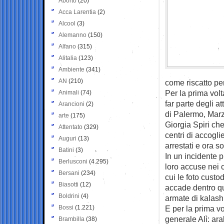
Aborto
(20)
Acca Larentia
(2)
Alcool
(3)
Alemanno
(150)
Alfano
(315)
Alitalia
(123)
Ambiente
(341)
AN
(210)
come riscatto per
Per la prima volt
Animali
(74)
far parte degli a
Arancioni
(2)
di Palermo, Marzi
arte
(175)
Giorgia Spiri che
Attentato
(329)
centri di accogli
Auguri
(13)
arrestati e ora s
Batini
(3)
In un incidente p
Berlusconi
(4.295)
loro accuse nei c
Bersani
(234)
cui le foto custod
Biasotti
(12)
accade dentro que
Boldrini
(4)
armate di kalash
Bossi
(1.221)
E per la prima vo
generale Alì: ara
Brambilla
(38)