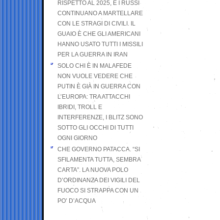
RISPETTO AL 2025, E I RUSSI
CONTINUANO A MARTELLARE
CON LE STRAGI DI CIVILI. IL
GUAIO È CHE GLI AMERICANI
HANNO USATO TUTTI I MISSILI
PER LA GUERRA IN IRAN
SOLO CHI È IN MALAFEDE
NON VUOLE VEDERE CHE
PUTIN È GIÀ IN GUERRA CON
L’EUROPA: TRA ATTACCHI
IBRIDI, TROLL E
INTERFERENZE, I BLITZ SONO
SOTTO GLI OCCHI DI TUTTI
OGNI GIORNO
CHE GOVERNO PATACCA. “SI
SFILAMENTA TUTTA, SEMBRA
CARTA”. LA NUOVA POLO
D’ORDINANZA DEI VIGILI DEL
FUOCO SI STRAPPA CON UN
PO’ D’ACQUA