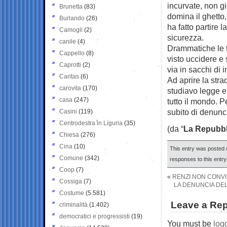
incurvate, non gi
Brunetta
(83)
domina il ghetto
Burlando
(26)
ha fatto partire 
Camogli
(2)
sicurezza.
canile
(4)
Drammatiche le t
Cappello
(8)
visto uccidere e
Caprotti
(2)
via in sacchi di
Caritas
(6)
Ad aprire la str
carovita
(170)
studiavo legge e
casa
(247)
tutto il mondo. 
subito di denuncia
Casini
(119)
Centrodestra in Liguria
(35)
(da “
La Repubbl
Chiesa
(276)
Cina
(10)
This entry was posted 
Comune
(342)
responses to this entr
Coop
(7)
«
RENZI NON CONVI
Cossiga
(7)
LA DENUNCIA DEL
Costume
(5.581)
Leave a Rep
criminalità
(1.402)
democratici e progressisti
(19)
You must be
log