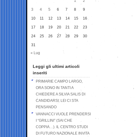
1
2
3
4
5
6
7
8
9
10
11
12
13
14
15
16
17
18
19
20
21
22
23
24
25
26
27
28
29
30
31
« Lug
Leggi gli ultimi articoli
inseriti
PRIMARIE CAMPO LARGO,
ORA SONO IN TANTI A
CHIEDERE A SILVIA SALIS DI
CANDIDARSI: LEI CI STA
PENSANDO
VANNACCI VUOLE PRENDERSI
I “GRILLINI” (SAI CHE
COPPIA…). IL CENTRO STUDI
DI FUTURO NAZIONALE INVITA