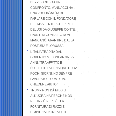
BEPPE GRILLO A UN
CONFRONTO. VANNACCI HA
UNA VOGLIA MATTA DI
PARLARE CON IL FONDATORE
DEL M5S E INTERCETTARE I
DELUSI DA GIUSEPPE CONTE.
I PUNTI DI CONTATTO NON
MANCANO, A PARTIRE DALLA
POSTURA FILORUSSA
L’ITALIA TRADITA DAL
GOVERNO MELONI. ANNA , 72
ANNI; “TRA AFFITTO E
BOLLETTE LA PENSIONE DURA
POCHI GIORNI, HO SEMPRE
LAVORATO E ORA DEVO
CHIEDERE AIUTO”
TRUMP NON DÀ MISSILI
ALL’UCRAINA PERCHÉ NON
NE HA PIÙ PER SÉ : LA
FORNITURA DI RAZZI È
DIMINUITA DI TRE VOLTE