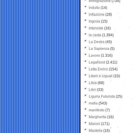
Immigrazione
(734)
indulto
(14)
inflazione
(26)
Ingroia
(15)
Interviste
(16)
la casta
(1.394)
La Destra
(45)
La Sapienza
(5)
Lavoro
(1.316)
LegaNord
(2.411)
Letta Enrico
(154)
Liberi e Uguali
(10)
Libia
(68)
Libri
(33)
Liguria Futurista
(25)
mafia
(543)
manifesto
(7)
Margherita
(16)
Maroni
(171)
Mastella
(16)