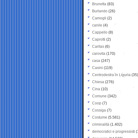
Brunetta
(83)
Burlando
(26)
Camogli
(2)
canile
(4)
Cappello
(8)
Caprotti
(2)
Caritas
(6)
carovita
(170)
casa
(247)
Casini
(119)
Centrodestra in Liguria
(35
Chiesa
(276)
Cina
(10)
Comune
(342)
Coop
(7)
Cossiga
(7)
Costume
(5.581)
criminalità
(1.402)
democratici e progressisti
(