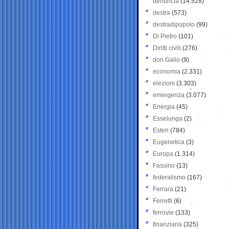
denuncia
(14.528)
destra
(573)
destradipopolo
(99)
Di Pietro
(101)
Diritti civili
(276)
don Gallo
(9)
economia
(2.331)
elezioni
(3.303)
emergenza
(3.077)
Energia
(45)
Esselunga
(2)
Esteri
(784)
Eugenetica
(3)
Europa
(1.314)
Fassino
(13)
federalismo
(167)
Ferrara
(21)
Ferretti
(6)
ferrovie
(133)
finanziaria
(325)