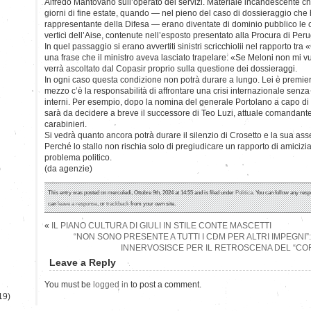
Alfredo Mantovano sull’operato dei servizi. Materiale incandescente ch
giorni di fine estate, quando — nel pieno del caso di dossieraggio che 
rappresentante della Difesa — erano diventate di dominio pubblico le cr
vertici dell’Aise, contenute nell’esposto presentato alla Procura di Peru
In quel passaggio si erano avvertiti sinistri scricchiolii nel rapporto tra
una frase che il ministro aveva lasciato trapelare: «Se Meloni non mi v
verrà ascoltato dal Copasir proprio sulla questione dei dossieraggi.
In ogni caso questa condizione non potrà durare a lungo. Lei è premier, 
mezzo c’è la responsabilità di affrontare una crisi internazionale senza
interni. Per esempio, dopo la nomina del generale Portolano a capo di 
sarà da decidere a breve il successore di Teo Luzi, attuale comandant
carabinieri.
Si vedrà quanto ancora potrà durare il silenzio di Crosetto e la sua ass
Perché lo stallo non rischia solo di pregiudicare un rapporto di amicizi
problema politico.
)
(da agenzie)
This entry was posted on mercoledì, Ottobre 9th, 2024 at 14:55 and is filed under
Politica
. You can follow any resp
can
leave a response
, or
trackback
from your own site.
«
IL PIANO CULTURA DI GIULI IN STILE CONTE MASCETTI
“NON SONO PRESENTE A TUTTI I CDM PER ALTRI IMPEGNI”
INNERVOSISCE PER IL RETROSCENA DEL “CO
Leave a Reply
You must be
logged in
to post a comment.
19)