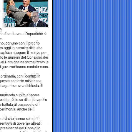
a
na
glio è un dovere. Dopodiché si
».
erno, ognuno con il proprio
ora oggi la premier dice che
 capisce neppure il motivo per
o le riunioni del Consiglio dei
a al Cdm che ha formalizzato la
el governo hanno contato «una
rdinaria, con i conflitti in
questo contesto misterioso,
magari con una richiesta di
 mettendo subito a tacere
ebbe fatto su di lei davanti a
 battuta al passaggio di
cerimonia, anche se il
motivi che hanno spinto il
entanti di governo alleati.
la presidenza del Consiglio