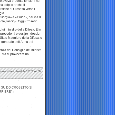
e aveva prodotto tensioni nei
ha colpito anche il
itiche di Crosetto verso i
gia.
 «Giorgia» e «Guido», per via di
uole, lascio». Oggi Crosetto
lui ministro della Difesa. E in
 precedenti e gestire i dossier
Stato Maggiore della Difesa, ci
e generale dell’Arma dei
enza dal Consiglio dei ministri.
a. Ma di provocare un
onses to this entry through the
RSS 2.0
feed. You
: GUIDO CROSETTO SI
RRIERE”
»