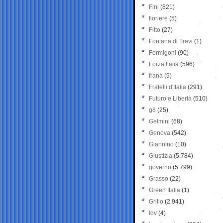
Fini
(821)
fioriere
(5)
Fitto
(27)
Fontana di Trevi
(1)
Formigoni
(90)
Forza Italia
(596)
frana
(9)
Fratelli d'Italia
(291)
Futuro e Libertà
(510)
g8
(25)
Gelmini
(68)
Genova
(542)
Giannino
(10)
Giustizia
(5.784)
governo
(5.799)
Grasso
(22)
Green Italia
(1)
Grillo
(2.941)
Idv
(4)