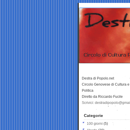
Destra di Popolo.net
Circolo Genovese di Cultura e
Politica
Diretto da Riccardo Fucile
Scrivici: destradipopolo@gma
Categorie
100 giorni
(5)