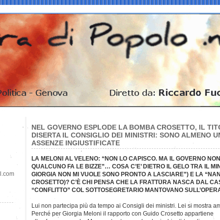
NEL GOVERNO ESPLODE LA BOMBA CROSETTO, IL TIT
DISERTA IL CONSIGLIO DEI MINISTRI: SONO ALMENO U
ASSENZE INGIUSTIFICATE
LA MELONI AL VELENO: “NON LO CAPISCO. MA IL GOVERNO NO
QUALCUNO FA LE BIZZE”… COSA C’E’ DIETRO IL GELO TRA IL MI
il.com
GIORGIA NON MI VUOLE SONO PRONTO A LASCIARE”) E LA “NAN
CROSETTO)? C’È CHI PENSA CHE LA FRATTURA NASCA DAL CA
“CONFLITTO” COL SOTTOSEGRETARIO MANTOVANO SULL’OPERAT
Lui non partecipa più da tempo ai Consigli dei ministri. Lei si mostra 
Perché per Giorgia Meloni il rapporto con Guido Crosetto appartiene