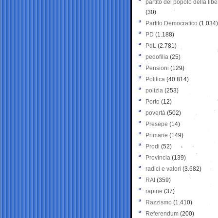
partito del popolo della libe
(30)
Partito Democratico
(1.034)
PD
(1.188)
PdL
(2.781)
pedofilia
(25)
Pensioni
(129)
Politica
(40.814)
polizia
(253)
Porto
(12)
povertà
(502)
Presepe
(14)
Primarie
(149)
Prodi
(52)
Provincia
(139)
radici e valori
(3.682)
RAI
(359)
rapine
(37)
Razzismo
(1.410)
Referendum
(200)