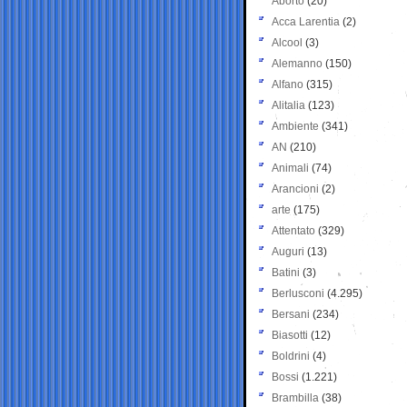
Aborto
(20)
Acca Larentia
(2)
Alcool
(3)
Alemanno
(150)
Alfano
(315)
Alitalia
(123)
Ambiente
(341)
AN
(210)
Animali
(74)
Arancioni
(2)
arte
(175)
Attentato
(329)
Auguri
(13)
Batini
(3)
Berlusconi
(4.295)
Bersani
(234)
Biasotti
(12)
Boldrini
(4)
Bossi
(1.221)
Brambilla
(38)