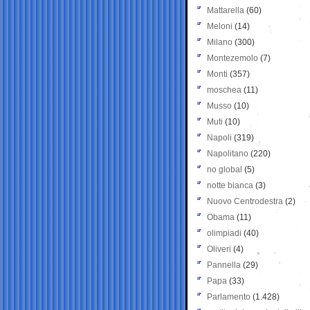
Mattarella
(60)
Meloni
(14)
Milano
(300)
Montezemolo
(7)
Monti
(357)
moschea
(11)
Musso
(10)
Muti
(10)
Napoli
(319)
Napolitano
(220)
no global
(5)
notte bianca
(3)
Nuovo Centrodestra
(2)
Obama
(11)
olimpiadi
(40)
Oliveri
(4)
Pannella
(29)
Papa
(33)
Parlamento
(1.428)