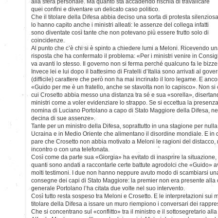
alla sfera personale. Ma quanto sta accadendo rischia di travalicare
quei confini e diventare un delicato caso politico.
Che il titolare della Difesa abbia deciso una sorta di protesta silenzios
lo hanno capito anche i ministri alleati: le assenze del collega infatti
sono diventate così tante che non potevano più essere frutto solo di
coincidenze.
Al punto che c’è chi si è spinto a chiedere lumi a Meloni. Ricevendo u
risposta che ha confermato il problema: «Per i ministri venire in Consi
va avanti lo stesso. Il governo non si ferma perché qualcuno fa le bizze
Invece lei e lui dopo il battesimo di Fratelli d’Italia sono arrivati al gov
(difficile) carattere che però non ha mai incrinato il loro legame. E anc
«Guido per me è un fratello, anche se stavolta non lo capisco». Non si
cui Crosetto abbia messo una distanza tra sé e sua «sorella», disertand
ministri come a voler evidenziare lo strappo. Se si eccettua la presenz
nomina di Luciano Portolano a capo di Stato Maggiore della Difesa, n
decina di sue assenze».
Tante per un ministro della Difesa, soprattutto in una stagione per nulla o
Ucraina e in Medio Oriente che alimentano il disordine mondiale. E in 
pare che Crosetto non abbia motivato a Meloni le ragioni del distacco, 
incontro o con una telefonata.
Così come da parte sua «Giorgia» ha evitato di inasprire la situazione,
quanti sono andati a raccontarle certe battute agrodolci che «Guido» avr
molti testimoni. I due non hanno neppure avuto modo di scambiarsi una
consegne dei capi di Stato Maggiore: la premier non era presente alla 
generale Portolano l’ha citata due volte nel suo intervento.
Così tutto resta sospeso tra Meloni e Crosetto. E le interpretazioni sui 
titolare della Difesa a issare un muro riempiono i conversari dei rappres
Che si concentrano sul «conflitto» tra il ministro e il sottosegretario al