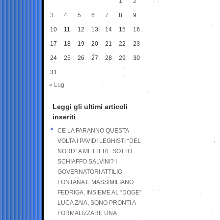
1
2
3
4
5
6
7
8
9
10
11
12
13
14
15
16
17
18
19
20
21
22
23
24
25
26
27
28
29
30
31
« Lug
Leggi gli ultimi articoli
inseriti
CE LA FARANNO QUESTA
VOLTA I PAVIDI LEGHISTI “DEL
NORD” A METTERE SOTTO
SCHIAFFO SALVINI? I
GOVERNATORI ATTILIO
FONTANA E MASSIMILIANO
FEDRIGA, INSIEME AL “DOGE”
LUCA ZAIA, SONO PRONTI A
FORMALIZZARE UNA