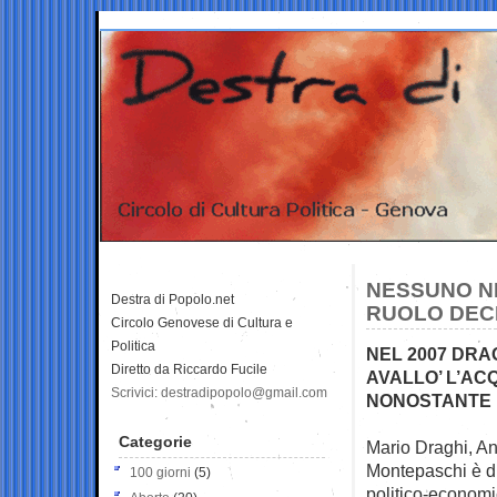
NESSUNO N
Destra di Popolo.net
RUOLO DECI
Circolo Genovese di Cultura e
Politica
NEL 2007 DRA
Diretto da Riccardo Fucile
AVALLO’ L’AC
Scrivici: destradipopolo@gmail.com
NONOSTANTE 
Categorie
Mario Draghi, An
Montepaschi è di
100 giorni
(5)
politico-economi