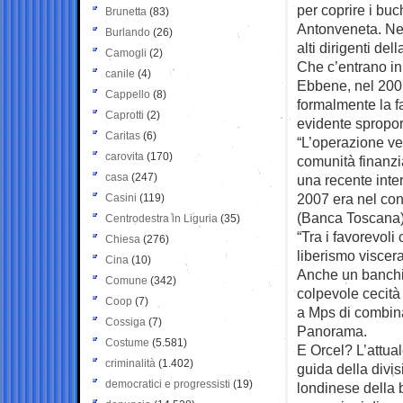
per coprire i buc
Brunetta
(83)
Antonveneta. Ne
Burlando
(26)
alti dirigenti de
Camogli
(2)
Che c’entrano in
canile
(4)
Ebbene, nel 2007
Cappello
(8)
formalmente la 
Caprotti
(2)
evidente spropor
Caritas
(6)
“L’operazione ve
carovita
(170)
comunità finanzia
casa
(247)
una recente inte
2007 era nel con
Casini
(119)
(Banca Toscana) 
Centrodestra in Liguria
(35)
“Tra i favorevoli
Chiesa
(276)
liberismo viscera
Cina
(10)
Anche un banchi
Comune
(342)
colpevole cecità
Coop
(7)
a Mps di combinar
Cossiga
(7)
Panorama.
Costume
(5.581)
E Orcel? L’attua
criminalità
(1.402)
guida della divi
democratici e progressisti
(19)
londinese della ba