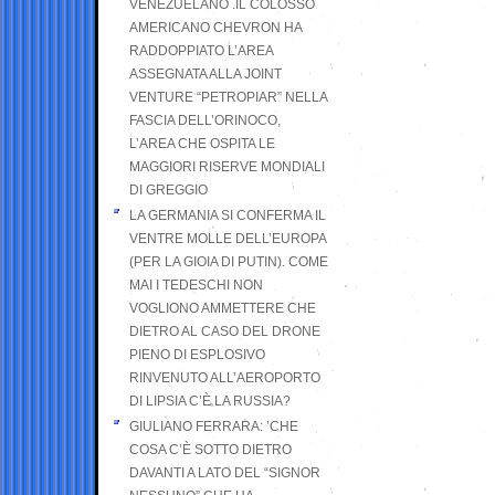
VENEZUELANO .IL COLOSSO
AMERICANO CHEVRON HA
RADDOPPIATO L’AREA
ASSEGNATA ALLA JOINT
VENTURE “PETROPIAR” NELLA
FASCIA DELL’ORINOCO,
L’AREA CHE OSPITA LE
MAGGIORI RISERVE MONDIALI
DI GREGGIO
LA GERMANIA SI CONFERMA IL
VENTRE MOLLE DELL’EUROPA
(PER LA GIOIA DI PUTIN). COME
MAI I TEDESCHI NON
VOGLIONO AMMETTERE CHE
DIETRO AL CASO DEL DRONE
PIENO DI ESPLOSIVO
RINVENUTO ALL’AEROPORTO
DI LIPSIA C’È LA RUSSIA?
GIULIANO FERRARA: ’CHE
COSA C’È SOTTO DIETRO
DAVANTI A LATO DEL “SIGNOR