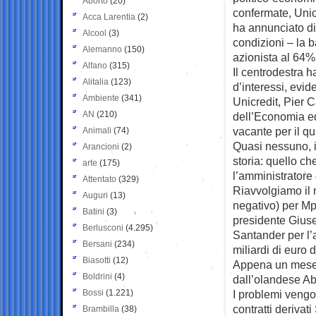
Aborto
(20)
confermate, Unicr
Acca Larentia
(2)
ha annunciato di
Alcool
(3)
condizioni – la 
Alemanno
(150)
azionista al 64% 
Alfano
(315)
Il centrodestra h
Alitalia
(123)
d’interessi, evi
Ambiente
(341)
Unicredit, Pier 
AN
(210)
dell’Economia ed
vacante per il qu
Animali
(74)
Quasi nessuno, in
Arancioni
(2)
storia: quello ch
arte
(175)
l’amministratore 
Attentato
(329)
Riavvolgiamo il 
Auguri
(13)
negativo) per Mp
Batini
(3)
presidente Giuse
Berlusconi
(4.295)
Santander per l’
Bersani
(234)
miliardi di euro 
Biasotti
(12)
Appena un mese 
Boldrini
(4)
dall’olandese Abn
Bossi
(1.221)
I problemi vengo
contratti derivat
Brambilla
(38)