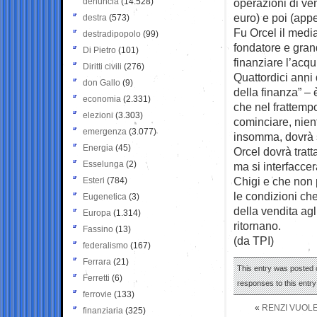
denuncia
(14.528)
operazioni di ve
euro) e poi (app
destra
(573)
Fu Orcel il media
destradipopolo
(99)
fondatore e gran
Di Pietro
(101)
finanziare l’acq
Diritti civili
(276)
Quattordici anni
don Gallo
(9)
della finanza” – 
economia
(2.331)
che nel frattemp
elezioni
(3.303)
cominciare, niente
emergenza
(3.077)
insomma, dovrà 
Energia
(45)
Orcel dovrà tratt
Esselunga
(2)
ma si interfacce
Chigi e che non p
Esteri
(784)
le condizioni che
Eugenetica
(3)
della vendita ag
Europa
(1.314)
ritornano.
Fassino
(13)
(da TPI)
federalismo
(167)
Ferrara
(21)
This entry was posted o
Ferretti
(6)
responses to this entr
ferrovie
(133)
«
RENZI VUOLE
finanziaria
(325)