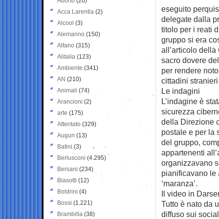
Aborto
(20)
eseguito perquis
Acca Larentia
(2)
delegate dalla pr
Alcool
(3)
titolo per i reat
Alemanno
(150)
gruppo si era cos
Alfano
(315)
all’articolo della
Alitalia
(123)
sacro dovere del 
Ambiente
(341)
per rendere noto 
AN
(210)
cittadini stranier
Le indagini
Animali
(74)
L’indagine è stat
Arancioni
(2)
sicurezza cibern
arte
(175)
della Direzione c
Attentato
(329)
postale e per la 
Auguri
(13)
del gruppo, comp
Batini
(3)
appartenenti all’
Berlusconi
(4.295)
organizzavano s
Bersani
(234)
pianificavano le 
Biasotti
(12)
‘maranza’.
Boldrini
(4)
Il video in Dars
Bossi
(1.221)
Tutto è nato da 
diffuso sui socia
Brambilla
(38)