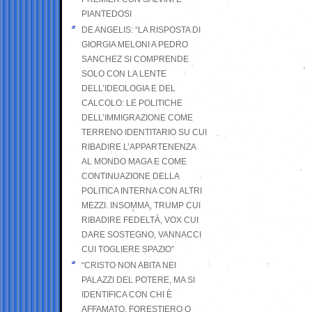
PIANTEDOSI
DE ANGELIS: “LA RISPOSTA DI
GIORGIA MELONI A PEDRO
SANCHEZ SI COMPRENDE
SOLO CON LA LENTE
DELL’IDEOLOGIA E DEL
CALCOLO: LE POLITICHE
DELL’IMMIGRAZIONE COME
TERRENO IDENTITARIO SU CUI
RIBADIRE L’APPARTENENZA
AL MONDO MAGA E COME
CONTINUAZIONE DELLA
POLITICA INTERNA CON ALTRI
MEZZI. INSOMMA, TRUMP CUI
RIBADIRE FEDELTÀ, VOX CUI
DARE SOSTEGNO, VANNACCI
CUI TOGLIERE SPAZIO”
“CRISTO NON ABITA NEI
PALAZZI DEL POTERE, MA SI
IDENTIFICA CON CHI È
AFFAMATO, FORESTIERO O