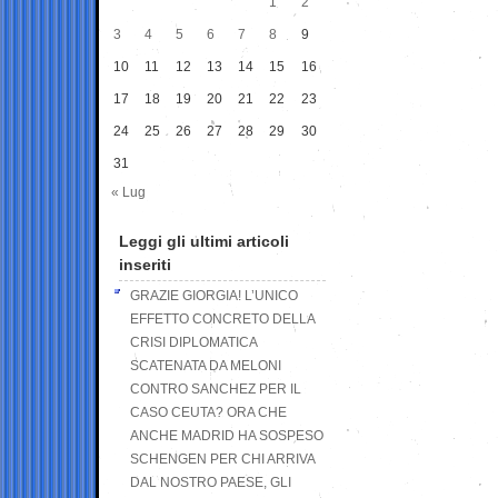
1
2
3
4
5
6
7
8
9
10
11
12
13
14
15
16
17
18
19
20
21
22
23
24
25
26
27
28
29
30
31
« Lug
Leggi gli ultimi articoli
inseriti
GRAZIE GIORGIA! L’UNICO
EFFETTO CONCRETO DELLA
CRISI DIPLOMATICA
SCATENATA DA MELONI
CONTRO SANCHEZ PER IL
CASO CEUTA? ORA CHE
ANCHE MADRID HA SOSPESO
SCHENGEN PER CHI ARRIVA
DAL NOSTRO PAESE, GLI