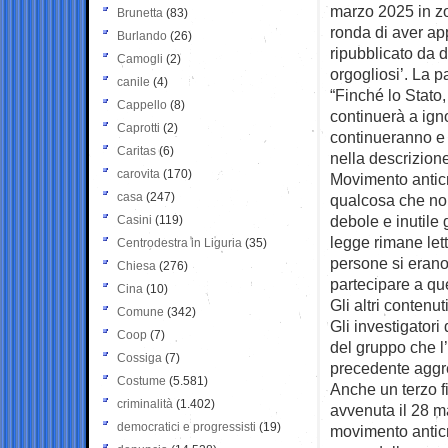
marzo 2025 in zo
Brunetta
(83)
ronda di aver ap
Burlando
(26)
ripubblicato da 
Camogli
(2)
orgogliosi’. La p
canile
(4)
“Finché lo Stato,
Cappello
(8)
continuerà a ign
Caprotti
(2)
continueranno e 
Caritas
(6)
nella descrizione
carovita
(170)
Movimento antic
casa
(247)
qualcosa che non
debole e inutile 
Casini
(119)
legge rimane lett
Centrodestra in Liguria
(35)
persone si erano
Chiesa
(276)
partecipare a qu
Cina
(10)
Gli altri contenut
Comune
(342)
Gli investigatori 
Coop
(7)
del gruppo che l
Cossiga
(7)
precedente aggre
Costume
(5.581)
Anche un terzo f
criminalità
(1.402)
avvenuta il 28 m
democratici e progressisti
(19)
movimento anticr