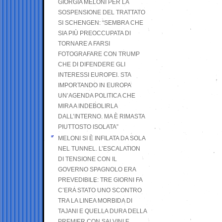
GIORGIA MELONI PER LA
SOSPENSIONE DEL TRATTATO
SI SCHENGEN: “SEMBRA CHE
SIA PIÙ PREOCCUPATA DI
TORNARE A FARSI
FOTOGRAFARE CON TRUMP
CHE DI DIFENDERE GLI
INTERESSI EUROPEI. STA
IMPORTANDO IN EUROPA
UN’AGENDA POLITICA CHE
MIRA A INDEBOLIRLA
DALL’INTERNO. MA È RIMASTA
PIUTTOSTO ISOLATA”
MELONI SI È INFILATA DA SOLA
NEL TUNNEL. L’ESCALATION
DI TENSIONE CON IL
GOVERNO SPAGNOLO ERA
PREVEDIBILE: TRE GIORNI FA
C’ERA STATO UNO SCONTRO
TRA LA LINEA MORBIDA DI
TAJANI E QUELLA DURA DELLA
PREMIER CON SALVINI E