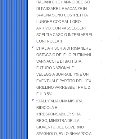
ITALIANI CHE HANNO DECISO
DI PASSARE LE VACANZE IN
SPAGNA SONO COSTRETTI A
LUNGHE CODE AL LORO
ARRIVO, CON PASSEGGERI
SCELTI A CASO O INTERI AEREI
CONTROLLATI
L’ITALIA RISCHIA DI RIMANERE
OSTAGGIO DEI FILO-PUTINIANI
VANNACCI E DI BATTISTA.
FUTURO NAZIONALE
VELEGGIA SOPRA IL 7% E UN
EVENTUALE PARTITO DELL’EX
GRILLINO VARREBBE TRA IL 2
E IL 3.5%
“DALL’ITALIA UNA MISURA
RIDICOLA E
IRRESPONSABILE”: SIRA
REGO, MINISTRA DELLA
GIOVENTÙ DEL GOVERNO
SPAGNOLO, FA LO SHAMPOO A