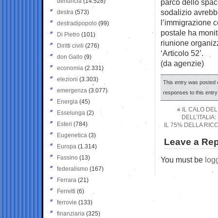
denuncia
(14.528)
parco dello spac
sodalizio avrebb
destra
(573)
l’immigrazione c
destradipopolo
(99)
postale ha monito
Di Pietro
(101)
riunione organiz
Diritti civili
(276)
‘Articolo 52’.
don Gallo
(9)
(da agenzie)
economia
(2.331)
elezioni
(3.303)
This entry was posted o
emergenza
(3.077)
responses to this entr
Energia
(45)
«
IL CALO DE
Esselunga
(2)
DELL’ITALIA
Esteri
(784)
IL 75% DELLA RIC
Eugenetica
(3)
Leave a Rep
Europa
(1.314)
Fassino
(13)
You must be
log
federalismo
(167)
Ferrara
(21)
Ferretti
(6)
ferrovie
(133)
finanziaria
(325)