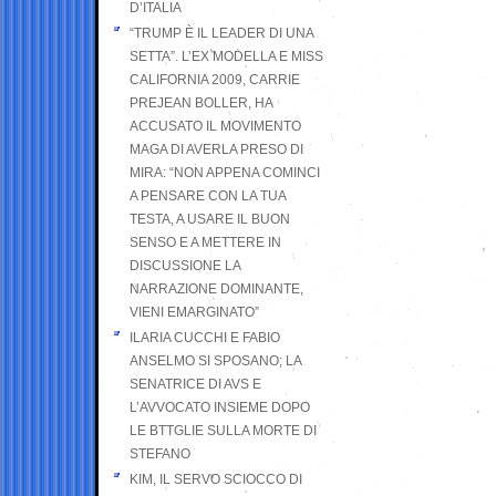
D’ITALIA
“TRUMP È IL LEADER DI UNA
SETTA”. L’EX MODELLA E MISS
CALIFORNIA 2009, CARRIE
PREJEAN BOLLER, HA
ACCUSATO IL MOVIMENTO
MAGA DI AVERLA PRESO DI
MIRA: “NON APPENA COMINCI
A PENSARE CON LA TUA
TESTA, A USARE IL BUON
SENSO E A METTERE IN
DISCUSSIONE LA
NARRAZIONE DOMINANTE,
VIENI EMARGINATO”
ILARIA CUCCHI E FABIO
ANSELMO SI SPOSANO; LA
SENATRICE DI AVS E
L’AVVOCATO INSIEME DOPO
LE BTTGLIE SULLA MORTE DI
STEFANO
KIM, IL SERVO SCIOCCO DI