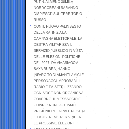
PUTIN: ALMENO 30MILA
NORDCOREANI SARANNO
DISPIEGATI SUL TERRITORIO
RUSSO
CON IL NUOVO PALINSESTO
DELLA RAI INIZIA LA
CAMPAGNA ELETTORALE. LA
DESTRA MILITARIZZA IL
SERVIZIO PUBBLICO IN VISTA
DELLE ELEZIONI POLITICHE
DEL 2027: DA VIA ASIAGO A
SAXA RUBRA, HANNO
INFARCITO DI AMANTI, AMICI E
PERSONAGGI IMPROBABILI
RADIO E TV, STERILIZZANDO
OGNI VOCE NON ORGANICA AL
GOVERNO. IL MESSAGGIO È
CHIARO: NON FACCIAMO
PRIGIONIERI. LA RAI È NOSTRA
E LA USEREMO PER VINCERE
LE PROSSIME ELEZIONI