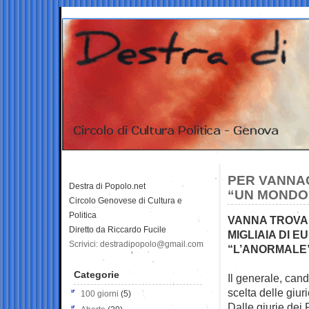
PER VANNAC
Destra di Popolo.net
“UN MONDO
Circolo Genovese di Cultura e
Politica
VANNA TROVA 
Diretto da Riccardo Fucile
MIGLIAIA DI 
Scrivici: destradipopolo@gmail.com
“L’ANORMALE
Categorie
Il generale, can
scelta delle giur
100 giorni
(5)
Dalle giurie dei