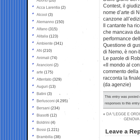
Aborto
(20)
Contest, il giud
Acca Larentia
(2)
nome d’arte di N
Alcool
(3)
canzone all’edi
Alemanno
(150)
Il cantante ha ri
Alfano
(315)
che mancava dal 
Alitalia
(123)
performance dell’
Ambiente
(341)
Questione di gus
AN
(210)
di Nemo, è non-
Le parole di Rob
Animali
(74)
«Il mondo al con
Arancioni
(2)
commento della p
arte
(175)
racconta la final
Attentato
(329)
(da agenzie)
Auguri
(13)
Batini
(3)
This entry was posted 
Berlusconi
(4.295)
responses to this entr
Bersani
(234)
«
DA “LEGGE E ORDI
Biasotti
(12)
GENOVA 
Boldrini
(4)
Bossi
(1.221)
Leave a Rep
Brambilla
(38)