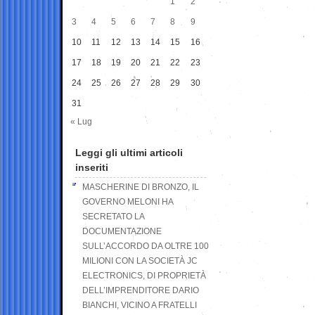
1
2
3
4
5
6
7
8
9
10
11
12
13
14
15
16
17
18
19
20
21
22
23
24
25
26
27
28
29
30
31
« Lug
Leggi gli ultimi articoli
inseriti
MASCHERINE DI BRONZO, IL
GOVERNO MELONI HA
SECRETATO LA
DOCUMENTAZIONE
SULL’ACCORDO DA OLTRE 100
MILIONI CON LA SOCIETÀ JC
ELECTRONICS, DI PROPRIETÀ
DELL’IMPRENDITORE DARIO
BIANCHI, VICINO A FRATELLI