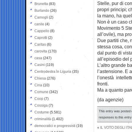
Stelle, pur di co
Brunetta
(83)
propri principi; 
Burlando
(26)
la mano, ha quel
Camogli
(2)
Non è un caso ch
canile
(4)
Movimento 5 Stel
Cappello
(8)
all’ovile), ma pr
Caprotti
(2)
Due partiti che, 
Caritas
(6)
stessa cosa, con 
carovita
(170)
dal punto di vis
casa
(247)
all’episodio del 
L’altro grande b
Casini
(119)
l’astensione. E a
Centrodestra in Liguria
(35)
l’onestà intellett
Chiesa
(276)
fronti.
Cina
(10)
Ma a quanto pare
Comune
(342)
Coop
(7)
(da agenzie)
Cossiga
(7)
This entry was posted o
Costume
(5.581)
responses to this entr
criminalità
(1.402)
democratici e progressisti
(19)
«
IL VOTO DEGLI IT