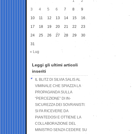
1
2
3
4
5
6
7
8
9
10
11
12
13
14
15
16
17
18
19
20
21
22
23
24
25
26
27
28
29
30
31
« Lug
Leggi gli ultimi articoli
inseriti
IL BLITZ DI SILVIA SALIS AL
VIMINALE CHE SPIAZZA LA
PROPAGANDA SULLA
“PERCEZIONE” DI IN-
SICUREZZA DEI SOVRANISTI:
SI FA RICEVERE DA
PIANTEDOSI E OTTIENE LA
COLLABORAZIONE DEL
MINISTRO SENZA CEDERE SU