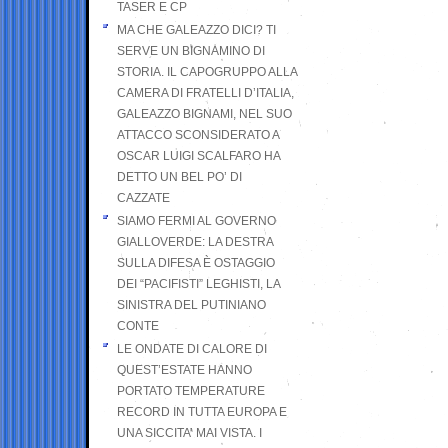
TASER E CP
MA CHE GALEAZZO DICI? TI
SERVE UN BIGNAMINO DI
STORIA. IL CAPOGRUPPO ALLA
CAMERA DI FRATELLI D’ITALIA,
GALEAZZO BIGNAMI, NEL SUO
ATTACCO SCONSIDERATO A
OSCAR LUIGI SCALFARO HA
DETTO UN BEL PO’ DI
CAZZATE
SIAMO FERMI AL GOVERNO
GIALLOVERDE: LA DESTRA
SULLA DIFESA È OSTAGGIO
DEI “PACIFISTI” LEGHISTI, LA
SINISTRA DEL PUTINIANO
CONTE
LE ONDATE DI CALORE DI
QUEST’ESTATE HANNO
PORTATO TEMPERATURE
RECORD IN TUTTA EUROPA E
UNA SICCITA’ MAI VISTA. I