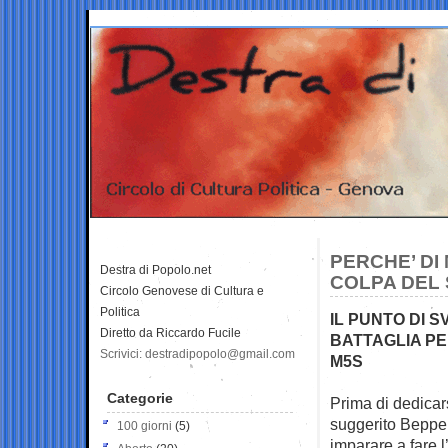
PERCHE’ DI
Destra di Popolo.net
COLPA DEL 
Circolo Genovese di Cultura e
Politica
IL PUNTO DI 
Diretto da Riccardo Fucile
BATTAGLIA PE
Scrivici: destradipopolo@gmail.com
M5S
Categorie
Prima di dedicar
suggerito Bepp
100 giorni
(5)
imparare a fare l’