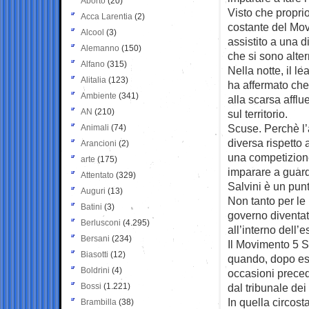
Aborto
(20)
Visto che proprio
Acca Larentia
(2)
costante del Mo
Alcool
(3)
assistito a una d
Alemanno
(150)
che si sono alter
Alfano
(315)
Nella notte, il l
Alitalia
(123)
ha affermato che 
Ambiente
(341)
alla scarsa affl
AN
(210)
sul territorio.
Scuse. Perchè l’
Animali
(74)
diversa rispetto
Arancioni
(2)
una competizione
arte
(175)
imparare a guarda
Attentato
(329)
Salvini è un punt
Auguri
(13)
Non tanto per le 
Batini
(3)
governo diventato
Berlusconi
(4.295)
all’interno dell’e
Bersani
(234)
Il Movimento 5 St
Biasotti
(12)
quando, dopo ess
Boldrini
(4)
occasioni preced
Bossi
(1.221)
dal tribunale dei 
In quella circost
Brambilla
(38)