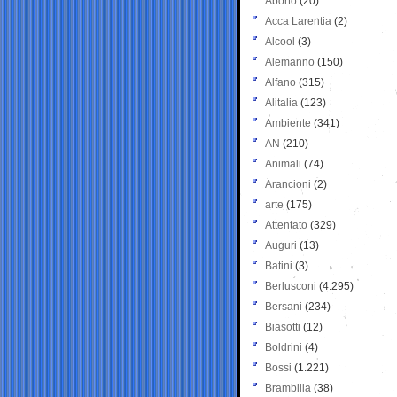
Aborto
(20)
Acca Larentia
(2)
Alcool
(3)
Alemanno
(150)
Alfano
(315)
Alitalia
(123)
Ambiente
(341)
AN
(210)
Animali
(74)
Arancioni
(2)
arte
(175)
Attentato
(329)
Auguri
(13)
Batini
(3)
Berlusconi
(4.295)
Bersani
(234)
Biasotti
(12)
Boldrini
(4)
Bossi
(1.221)
Brambilla
(38)