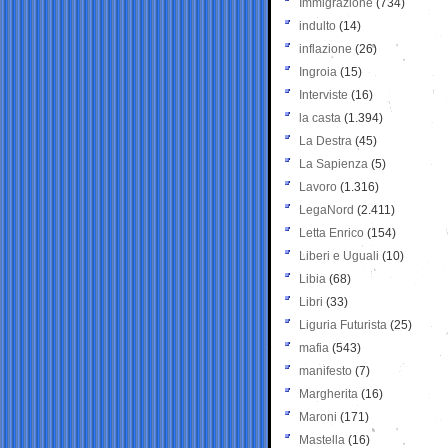
Immigrazione
(734)
indulto
(14)
inflazione
(26)
Ingroia
(15)
Interviste
(16)
la casta
(1.394)
La Destra
(45)
La Sapienza
(5)
Lavoro
(1.316)
LegaNord
(2.411)
Letta Enrico
(154)
Liberi e Uguali
(10)
Libia
(68)
Libri
(33)
Liguria Futurista
(25)
mafia
(543)
manifesto
(7)
Margherita
(16)
Maroni
(171)
Mastella
(16)