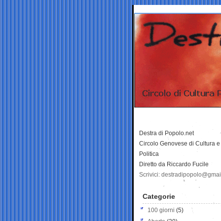
Destra di Popolo.net
Circolo Genovese di Cultura e
Politica
Diretto da Riccardo Fucile
Scrivici: destradipopolo@gma
Categorie
100 giorni
(5)