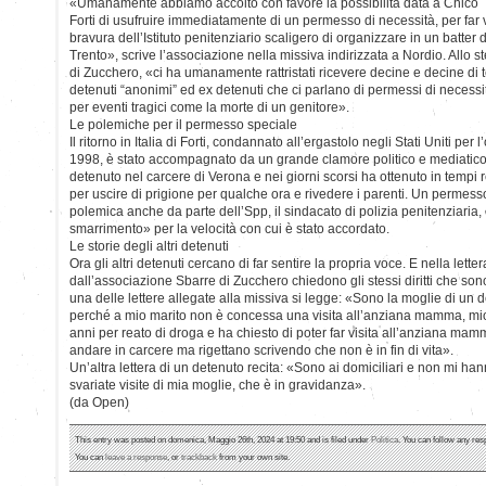
«Umanamente abbiamo accolto con favore la possibilità data a Chico
Forti di usufruire immediatamente di un permesso di necessità, per far 
bravura dell’Istituto penitenziario scaligero di organizzare in un batter 
Trento», scrive l’associazione nella missiva indirizzata a Nordio. Allo 
di Zucchero, «ci ha umanamente rattristati ricevere decine e decine di 
detenuti “anonimi” ed ex detenuti che ci parlano di permessi di neces
per eventi tragici come la morte di un genitore».
Le polemiche per il permesso speciale
Il ritorno in Italia di Forti, condannato all’ergastolo negli Stati Uniti per
1998, è stato accompagnato da un grande clamore politico e mediatico
detenuto nel carcere di Verona e nei giorni scorsi ha ottenuto in temp
per uscire di prigione per qualche ora e rivedere i parenti. Un permes
polemica anche da parte dell’Spp, il sindacato di polizia penitenziaria
smarrimento» per la velocità con cui è stato accordato.
Le storie degli altri detenuti
Ora gli altri detenuti cercano di far sentire la propria voce. E nella lett
dall’associazione Sbarre di Zucchero chiedono gli stessi diritti che sono 
una delle lettere allegate alla missiva si legge: «Sono la moglie di un
perché a mio marito non è concessa una visita all’anziana mamma, mi
anni per reato di droga e ha chiesto di poter far visita all’anziana ma
andare in carcere ma rigettano scrivendo che non è in fin di vita».
Un’altra lettera di un detenuto recita: «Sono ai domiciliari e non mi ha
svariate visite di mia moglie, che è in gravidanza».
(da Open)
This entry was posted on domenica, Maggio 26th, 2024 at 19:50 and is filed under
Politica
. You can follow any res
You can
leave a response
, or
trackback
from your own site.