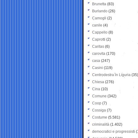
Brunetta
(83)
Burlando
(26)
Camogli
(2)
canile
(4)
Cappello
(8)
Caprotti
(2)
Caritas
(6)
carovita
(170)
casa
(247)
Casini
(119)
Centrodestra in Liguria
(35
Chiesa
(276)
Cina
(10)
Comune
(342)
Coop
(7)
Cossiga
(7)
Costume
(5.581)
criminalità
(1.402)
democratici e progressisti
(