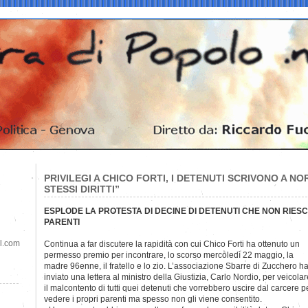
PRIVILEGI A CHICO FORTI, I DETENUTI SCRIVONO A N
STESSI DIRITTI”
ESPLODE LA PROTESTA DI DECINE DI DETENUTI CHE NON RIES
PARENTI
il.com
Continua a far discutere la rapidità con cui Chico Forti ha ottenuto
un
permesso premio per incontrare, lo scorso mercoledì 22 maggio, la
madre 96enne, il fratello e lo zio. L’associazione Sbarre di Zucchero h
inviato una lettera al ministro della Giustizia, Carlo Nordio, per veicolar
il malcontento di tutti quei detenuti che vorrebbero uscire dal carcere p
vedere i propri parenti ma spesso non gli viene consentito.