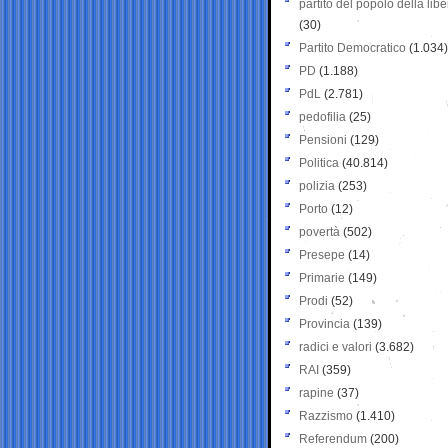
partito del popolo della libe
(30)
Partito Democratico
(1.034)
PD
(1.188)
PdL
(2.781)
pedofilia
(25)
Pensioni
(129)
Politica
(40.814)
polizia
(253)
Porto
(12)
povertà
(502)
Presepe
(14)
Primarie
(149)
Prodi
(52)
Provincia
(139)
radici e valori
(3.682)
RAI
(359)
rapine
(37)
Razzismo
(1.410)
Referendum
(200)