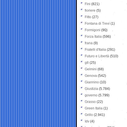
Fini
(821)
fioriere
(5)
Fitto
(27)
Fontana di Trevi
(1)
Formigoni
(90)
Forza Italia
(596)
frana
(9)
Fratelli d'Italia
(291)
Futuro e Libertà
(510)
g8
(25)
Gelmini
(68)
Genova
(542)
Giannino
(10)
Giustizia
(5.784)
governo
(5.799)
Grasso
(22)
Green Italia
(1)
Grillo
(2.941)
Idv
(4)