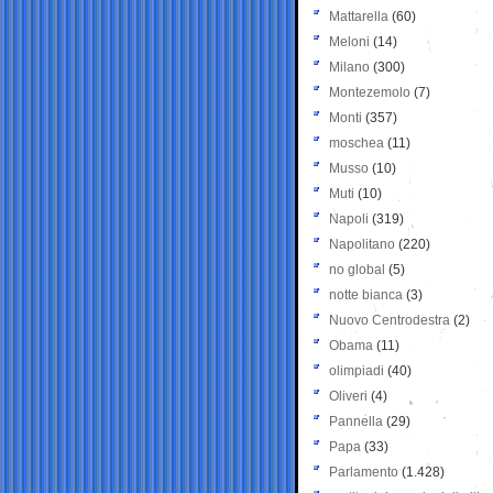
Mattarella
(60)
Meloni
(14)
Milano
(300)
Montezemolo
(7)
Monti
(357)
moschea
(11)
Musso
(10)
Muti
(10)
Napoli
(319)
Napolitano
(220)
no global
(5)
notte bianca
(3)
Nuovo Centrodestra
(2)
Obama
(11)
olimpiadi
(40)
Oliveri
(4)
Pannella
(29)
Papa
(33)
Parlamento
(1.428)