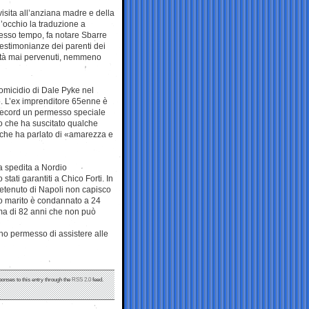
visita all’anziana madre e della
d’occhio la traduzione a
stesso tempo, fa notare Sbarre
testimonianze dei parenti dei
sità mai pervenuti, nemmeno
 l’omicidio di Dale Pyke nel
. L’ex imprenditore 65enne è
i record un permesso speciale
so che ha suscitato qualche
, che ha parlato di «amarezza e
era spedita a Nordio
stati garantiti a Chico Forti. In
 detenuto di Napoli non capisco
o marito è condannato a 24
mma di 82 anni che non può
nno permesso di assistere alle
ponses to this entry through the
RSS 2.0
feed.