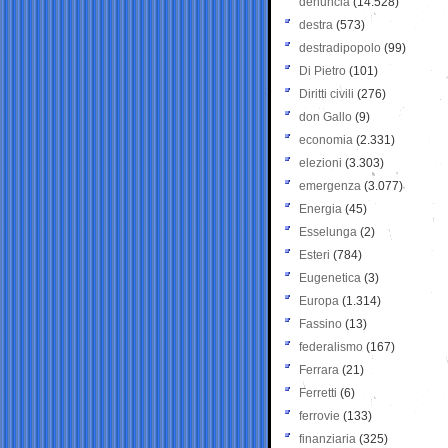
denuncia
(14.528)
destra
(573)
destradipopolo
(99)
Di Pietro
(101)
Diritti civili
(276)
don Gallo
(9)
economia
(2.331)
elezioni
(3.303)
emergenza
(3.077)
Energia
(45)
Esselunga
(2)
Esteri
(784)
Eugenetica
(3)
Europa
(1.314)
Fassino
(13)
federalismo
(167)
Ferrara
(21)
Ferretti
(6)
ferrovie
(133)
finanziaria
(325)