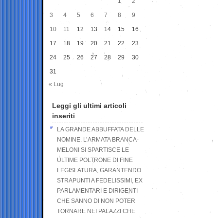
1
2
3
4
5
6
7
8
9
10
11
12
13
14
15
16
17
18
19
20
21
22
23
24
25
26
27
28
29
30
31
« Lug
Leggi gli ultimi articoli
inseriti
LA GRANDE ABBUFFATA DELLE
NOMINE. L’ARMATA BRANCA-
MELONI SI SPARTISCE LE
ULTIME POLTRONE DI FINE
LEGISLATURA, GARANTENDO
STRAPUNTI A FEDELISSIMI, EX
PARLAMENTARI E DIRIGENTI
CHE SANNO DI NON POTER
TORNARE NEI PALAZZI CHE