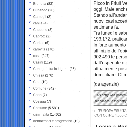
Picco in Friuli V
Brunetta
(83)
oggi. Male anche 
Burlando
(26)
Stando all’andam
Camogli
(2)
nuovi casi accert
canile
(4)
settimana fa.
Cappello
(8)
Tra lunedì e saba
Caprotti
(2)
193.172, praticam
Caritas
(6)
In forte aumento 
carovita
(170)
all’inizio dell’e
casa
(247)
902.490 le person
dall’ospedale o gu
Casini
(119)
attualmente posi
Centrodestra in Liguria
(35)
domiciliare. Oltr
Chiesa
(276)
Cina
(10)
(da agenzie)
Comune
(342)
Coop
(7)
This entry was posted 
responses to this entr
Cossiga
(7)
Costume
(5.581)
«
L’EUROPA ESULTA 
criminalità
(1.402)
CON OLTRE 4.000 
democratici e progressisti
(19)
Leave a Rep