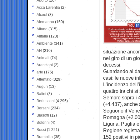
Aborto
(20)
Acca Larentia
(2)
Alcool
(3)
Alemanno
(150)
Alfano
(315)
Alitalia
(123)
Ambiente
(341)
AN
(210)
situazione ancor
nel giro di un gi
Animali
(74)
decessi.
Arancioni
(2)
Guardando ai dat
arte
(175)
casi: le nuove in
Attentato
(329)
L’incidenza dell’
Auguri
(13)
quattro tra chi si
Batini
(3)
Sempre sopra i 4
Berlusconi
(4.295)
(+4.437), anche se
Bersani
(234)
Seguono il Venet
Biasotti
(12)
Romagna (+2.009)
Boldrini
(4)
Liguria, Puglia e
Bossi
(1.221)
Regione registra 
152 positivi in pi
Brambilla
(38)