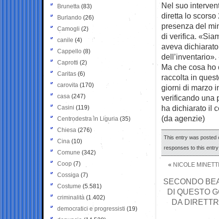
Nel suo intervent
Brunetta
(83)
diretta lo scorso
Burlando
(26)
presenza del min
Camogli
(2)
di verifica. «Sia
canile
(4)
aveva dichiarato,
Cappello
(8)
dell’inventario».
Caprotti
(2)
Ma che cosa ho d
Caritas
(6)
raccolta in quest
carovita
(170)
giorni di marzo i
casa
(247)
verificando una p
ha dichiarato il 
Casini
(119)
(da agenzie)
Centrodestra in Liguria
(35)
Chiesa
(276)
This entry was posted o
Cina
(10)
responses to this entr
Comune
(342)
Coop
(7)
«
NICOLE MINETT
Cossiga
(7)
SECONDO BEA
Costume
(5.581)
DI QUESTO G
criminalità
(1.402)
DA DIRETTR
democratici e progressisti
(19)