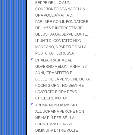
BEPPE GRILLO A UN
CONFRONTO. VANNACCI HA
UNA VOGLIA MATTA DI
PARLARE CON IL FONDATORE
DEL M5S E INTERCETTARE I
DELUSI DA GIUSEPPE CONTE.
I PUNTI DI CONTATTO NON
MANCANO, A PARTIRE DALLA
POSTURA FILORUSSA
L’ITALIA TRADITA DAL
GOVERNO MELONI. ANNA , 72
ANNI; “TRA AFFITTO E
BOLLETTE LA PENSIONE DURA
POCHI GIORNI, HO SEMPRE
LAVORATO E ORA DEVO
CHIEDERE AIUTO”
TRUMP NON DÀ MISSILI
ALL’UCRAINA PERCHÉ NON
NE HA PIÙ PER SÉ : LA
FORNITURA DI RAZZI È
DIMINUITA DI TRE VOLTE