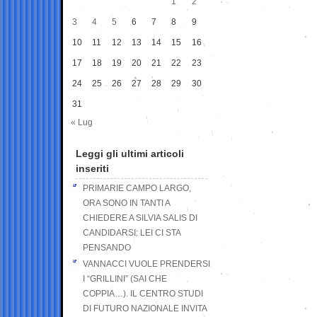
1
2
3
4
5
6
7
8
9
10
11
12
13
14
15
16
17
18
19
20
21
22
23
24
25
26
27
28
29
30
31
« Lug
Leggi gli ultimi articoli
inseriti
PRIMARIE CAMPO LARGO,
ORA SONO IN TANTI A
CHIEDERE A SILVIA SALIS DI
CANDIDARSI: LEI CI STA
PENSANDO
VANNACCI VUOLE PRENDERSI
I “GRILLINI” (SAI CHE
COPPIA…). IL CENTRO STUDI
DI FUTURO NAZIONALE INVITA