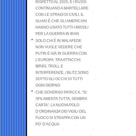
RISPETTO AL 2025, E I RUSSI
CONTINUANO A MARTELLARE
CON LE STRAGI DI CIVILI. IL
GUAIO È CHE GLI AMERICANI
HANNO USATO TUTTI I MISSILI
PER LA GUERRA IN IRAN
SOLO CHI È IN MALAFEDE
NON VUOLE VEDERE CHE
PUTIN È GIÀ IN GUERRA CON
L’EUROPA: TRA ATTACCHI
IBRIDI, TROLL E
INTERFERENZE, I BLITZ SONO
SOTTO GLI OCCHI DI TUTTI
OGNI GIORNO
CHE GOVERNO PATACCA. “SI
SFILAMENTA TUTTA, SEMBRA
CARTA”. LA NUOVA POLO
D’ORDINANZA DEI VIGILI DEL
FUOCO SI STRAPPA CON UN
PO’ D’ACQUA