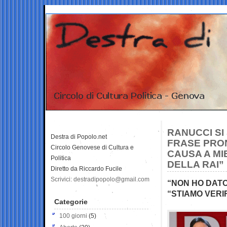
RANUCCI SI
Destra di Popolo.net
FRASE PRON
Circolo Genovese di Cultura e
CAUSA A MI
Politica
DELLA RAI”
Diretto da Riccardo Fucile
Scrivici: destradipopolo@gmail.com
“NON HO DATO
“STIAMO VERI
Categorie
100 giorni
(5)