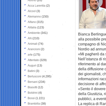
Aborto
(20)
Acca Larentia
(2)
Alcool
(3)
Alemanno
(150)
Alfano
(315)
Alitalia
(123)
Ambiente
(341)
Bianca Berlingue
AN
(210)
alla possibile p
compagno di Nico
Animali
(74)
Nordio ad annunci
Arancioni
(2)
«Mi pagherò da s
arte
(175)
Nell’istanza di r
Attentato
(329)
riferimento al d
Auguri
(13)
della diffusione 
Batini
(3)
dei giornalisti, c
Berlusconi
(4.295)
informazioni rac
Bersani
(234)
decisione di aff
Biasotti
(12)
«Sento il dovere 
Boldrini
(4)
della Giustizia, 
Bossi
(1.221)
pubblici, a event
La replica di Ra
Brambilla
(38)