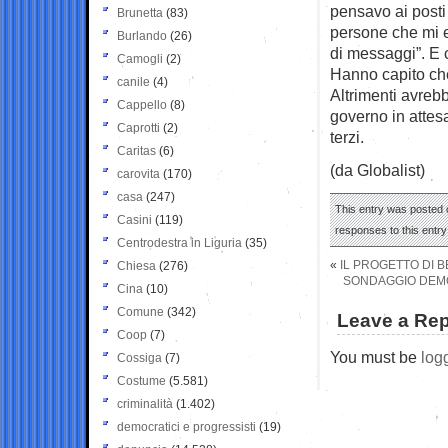
pensavo ai posti
Brunetta
(83)
persone che mi e
Burlando
(26)
di messaggi”. E 
Camogli
(2)
Hanno capito che
canile
(4)
Altrimenti avrebb
Cappello
(8)
governo in attes
Caprotti
(2)
terzi.
Caritas
(6)
(da Globalist)
carovita
(170)
casa
(247)
This entry was posted 
Casini
(119)
responses to this entr
Centrodestra in Liguria
(35)
«
IL PROGETTO DI 
Chiesa
(276)
SONDAGGIO DEMOS:
Cina
(10)
Comune
(342)
Leave a Rep
Coop
(7)
You must be
log
Cossiga
(7)
Costume
(5.581)
criminalità
(1.402)
democratici e progressisti
(19)