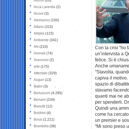
Aborto
(20)
Acca Larentia
(2)
Alcool
(3)
Alemanno
(150)
Alfano
(315)
Alitalia
(123)
Ambiente
(341)
AN
(210)
Con la crisi “ho 
un’intervista a Q
Animali
(74)
felice. Si è chius
Arancioni
(2)
Anche umaname
arte
(175)
“Stavolta, quand
Attentato
(329)
capiva il motivo
Auguri
(13)
spazio di dibatti
Batini
(3)
stavamo facendo. 
Berlusconi
(4.295)
quanti mai ne a
Bersani
(234)
per spenderli. Dr
Biasotti
(12)
Quindi una ammis
Boldrini
(4)
come ha cercato d
Bossi
(1.221)
un premier e sost
“Mi sono preso u
Brambilla
(38)