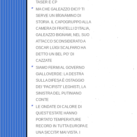
TASER E CP
MA CHE GALEAZZO DICI? TI
SERVE UN BIGNAMINO DI
STORIA. IL CAPOGRUPPO ALLA
CAMERA DI FRATELLI D’ITALIA,
GALEAZZO BIGNAMI, NEL SUO
ATTACCO SCONSIDERATO A
OSCAR LUIGI SCALFARO HA
DETTO UN BEL PO’ DI
CAZZATE
SIAMO FERMI AL GOVERNO
GIALLOVERDE: LA DESTRA
SULLA DIFESA È OSTAGGIO
DEI “PACIFISTI” LEGHISTI, LA
SINISTRA DEL PUTINIANO
CONTE
LE ONDATE DI CALORE DI
QUEST’ESTATE HANNO
PORTATO TEMPERATURE
RECORD IN TUTTA EUROPA E
UNA SICCITA’ MAI VISTA. I