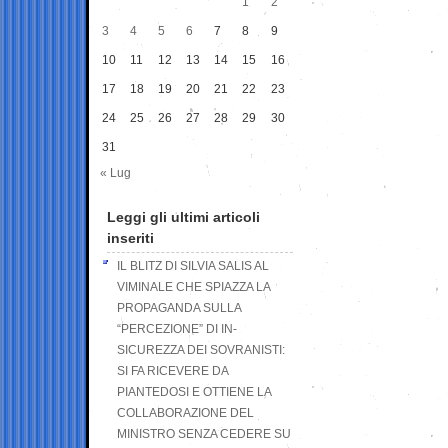
1
2
3
4
5
6
7
8
9
10
11
12
13
14
15
16
17
18
19
20
21
22
23
24
25
26
27
28
29
30
31
« Lug
Leggi gli ultimi articoli
inseriti
IL BLITZ DI SILVIA SALIS AL
VIMINALE CHE SPIAZZA LA
PROPAGANDA SULLA
“PERCEZIONE” DI IN-
SICUREZZA DEI SOVRANISTI:
SI FA RICEVERE DA
PIANTEDOSI E OTTIENE LA
COLLABORAZIONE DEL
MINISTRO SENZA CEDERE SU