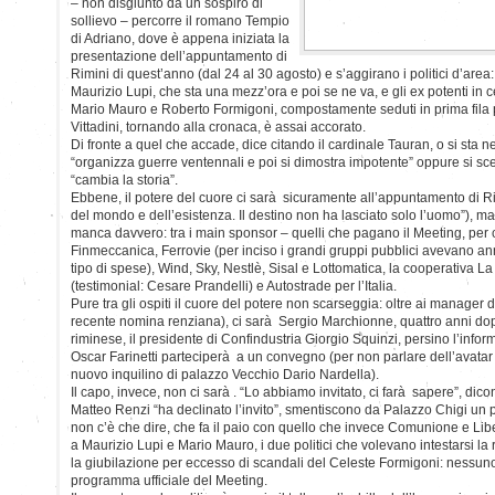
– non disgiunto da un sospiro di
sollievo – percorre il romano Tempio
di Adriano, dove è appena iniziata la
presentazione dell’appuntamento di
Rimini di quest’anno (dal 24 al 30 agosto) e s’aggirano i politici d’area: i
Maurizio Lupi, che sta una mezz’ora e poi se ne va, e gli ex potenti in
Mario Mauro e Roberto Formigoni, compostamente seduti in prima fila pe
Vittadini, tornando alla cronaca, è assai accorato.
Di fronte a quel che accade, dice citando il cardinale Tauran, o si sta n
“organizza guerre ventennali e poi si dimostra impotente” oppure si sceg
“cambia la storia”.
Ebbene, il potere del cuore ci sarà sicuramente all’appuntamento di Rimi
del mondo e dell’esistenza. Il destino non ha lasciato solo l’uomo”), ma
manca davvero: tra i main sponsor – quelli che pagano il Meeting, per c
Finmeccanica, Ferrovie (per inciso i grandi gruppi pubblici avevano an
tipo di spese), Wind, Sky, Nestlè, Sisal e Lottomatica, la cooperativa La
(testimonial: Cesare Prandelli) e Autostrade per l’Italia.
Pure tra gli ospiti il cuore del potere non scarseggia: oltre ai manager 
recente nomina renziana), ci sarà Sergio Marchionne, quattro anni do
riminese, il presidente di Confindustria Giorgio Squinzi, persino l’inf
Oscar Farinetti parteciperà a un convegno (per non parlare dell’avatar d
nuovo inquilino di palazzo Vecchio Dario Nardella).
Il capo, invece, non ci sarà . “Lo abbiamo invitato, ci farà sapere”, dico
Matteo Renzi “ha declinato l’invito”, smentiscono da Palazzo Chigi un p
non c’è che dire, che fa il paio con quello che invece Comunione e Lib
a Maurizio Lupi e Mario Mauro, i due politici che volevano intestarsi l
la giubilazione per eccesso di scandali del Celeste Formigoni: nessu
programma ufficiale del Meeting.