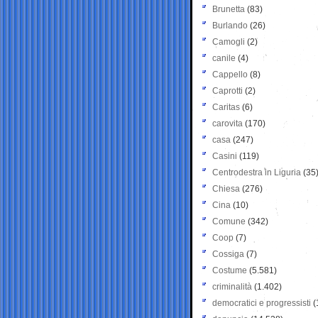
Brunetta
(83)
Burlando
(26)
Camogli
(2)
canile
(4)
Cappello
(8)
Caprotti
(2)
Caritas
(6)
carovita
(170)
casa
(247)
Casini
(119)
Centrodestra in Liguria
(35
Chiesa
(276)
Cina
(10)
Comune
(342)
Coop
(7)
Cossiga
(7)
Costume
(5.581)
criminalità
(1.402)
democratici e progressisti
(