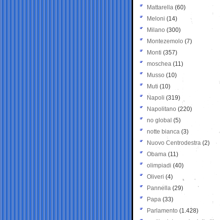
Mattarella
(60)
Meloni
(14)
Milano
(300)
Montezemolo
(7)
Monti
(357)
moschea
(11)
Musso
(10)
Muti
(10)
Napoli
(319)
Napolitano
(220)
no global
(5)
notte bianca
(3)
Nuovo Centrodestra
(2)
Obama
(11)
olimpiadi
(40)
Oliveri
(4)
Pannella
(29)
Papa
(33)
Parlamento
(1.428)