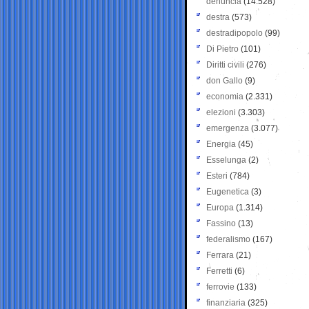
denuncia
(14.528)
destra
(573)
destradipopolo
(99)
Di Pietro
(101)
Diritti civili
(276)
don Gallo
(9)
economia
(2.331)
elezioni
(3.303)
emergenza
(3.077)
Energia
(45)
Esselunga
(2)
Esteri
(784)
Eugenetica
(3)
Europa
(1.314)
Fassino
(13)
federalismo
(167)
Ferrara
(21)
Ferretti
(6)
ferrovie
(133)
finanziaria
(325)