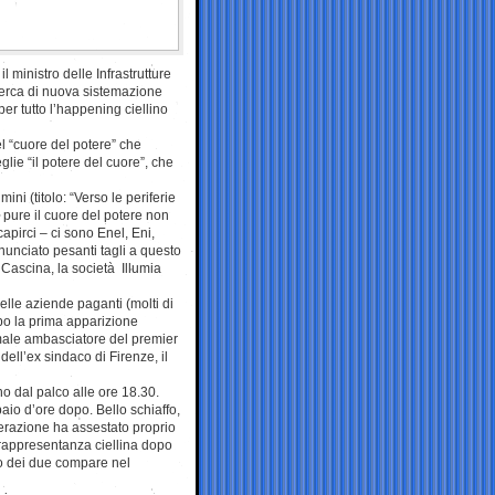
l ministro delle Infrastrutture
 cerca di nuova sistemazione
r tutto l’happening ciellino
el “cuore del potere” che
lie “il potere del cuore”, che
ni (titolo: “Verso le periferie
 pure il cuore del potere non
apirci – ci sono Enel, Eni,
nunciato pesanti tagli a questo
 Cascina, la società Illumia
delle aziende paganti (molti di
po la prima apparizione
ormale ambasciatore del premier
ell’ex sindaco di Firenze, il
no dal palco alle ore 18.30.
aio d’ore dopo. Bello schiaffo,
erazione ha assestato proprio
a rappresentanza ciellina dopo
no dei due compare nel