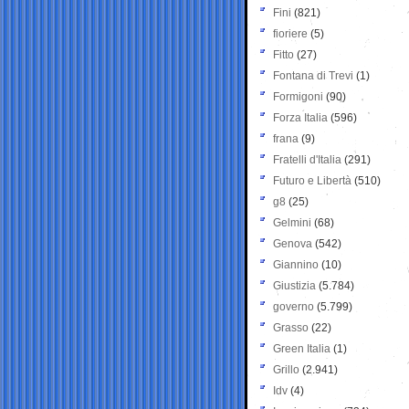
Fini
(821)
fioriere
(5)
Fitto
(27)
Fontana di Trevi
(1)
Formigoni
(90)
Forza Italia
(596)
frana
(9)
Fratelli d'Italia
(291)
Futuro e Libertà
(510)
g8
(25)
Gelmini
(68)
Genova
(542)
Giannino
(10)
Giustizia
(5.784)
governo
(5.799)
Grasso
(22)
Green Italia
(1)
Grillo
(2.941)
Idv
(4)