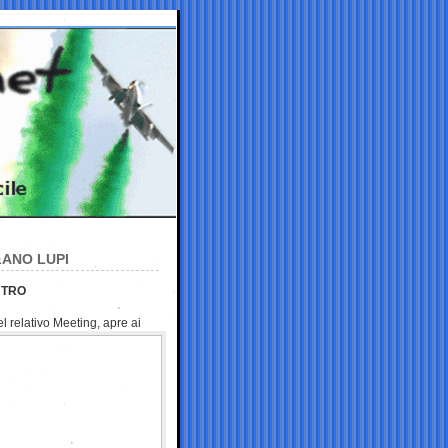
LANO LUPI
NTRO
el relativo Meeting, apre ai