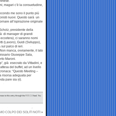
iminese.
ni, magari c’è la consuetudine,
 secondo me sono il punto più
gonisti nuovi. Questo sarà un
rnare all’ispirazione originale
 Scholz, presidente della
tà di manager di grandi
eccetera), ci saranno nomi
tti (Lavoro), Guidi (Sviluppo),
sul palco di ieri.
. Non manca, ovviamente, il lato
mmissario Giuseppe Sala,
rto Maroni.
”, già esecrato da Vittadini, e
attesa del buffet, ad un livello
a cronaca: “Questo Meeting –
a risorsa adeguata per
sta pare sia sì).
nses to this entry through the
RSS 2.0
feed. You
MO COLPO DEI SOLITI NOTI
»