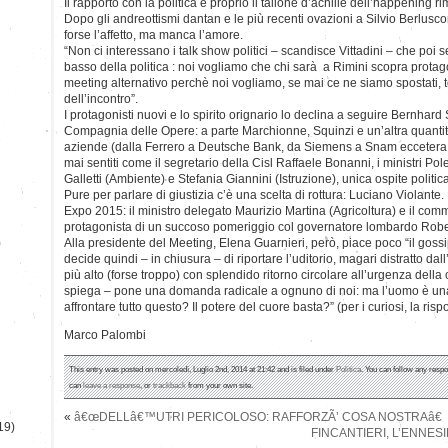
Il rapporto con la politica è proprio il tallone d’achille dell’happening r
Dopo gli andreottismi dantan e le più recenti ovazioni a Silvio Berlusco
forse l’affetto, ma manca l’amore.
“Non ci interessano i talk show politici – scandisce Vittadini – che poi
basso della politica : noi vogliamo che chi sarà a Rimini scopra prota
meeting alternativo perchè noi vogliamo, se mai ce ne siamo spostati, to
dell’incontro”.
I protagonisti nuovi e lo spirito orignario lo declina a seguire Bernhard
Compagnia delle Opere: a parte Marchionne, Squinzi e un’altra quanti
aziende (dalla Ferrero a Deutsche Bank, da Siemens a Snam eccetera 
mai sentiti come il segretario della Cisl Raffaele Bonanni, i ministri Pole
Galletti (Ambiente) e Stefania Giannini (Istruzione), unica ospite politica 
Pure per parlare di giustizia c’è una scelta di rottura: Luciano Violante
Expo 2015: il ministro delegato Maurizio Martina (Agricoltura) e il co
protagonista di un succoso pomeriggio col governatore lombardo Robe
)
Alla presidente del Meeting, Elena Guarnieri, però, piace poco “il gossip
decide quindi – in chiusura – di riportare l’uditorio, magari distratto dall’
più alto (forse troppo) con splendido ritorno circolare all’urgenza dell
spiega – pone una domanda radicale a ognuno di noi: ma l’uomo è un
affrontare tutto questo? Il potere del cuore basta?” (per i curiosi, la rispo
Marco Palombi
This entry was posted on mercoledì, Luglio 2nd, 2014 at 21:42 and is filed under
Politica
. You can follow any respo
can
leave a response
, or
trackback
from your own site.
«
â€œDELLâ€™UTRI PERICOLOSO: RAFFORZÃ’ COSA NOSTRAâ€
19)
FINCANTIERI, L’ENNESI