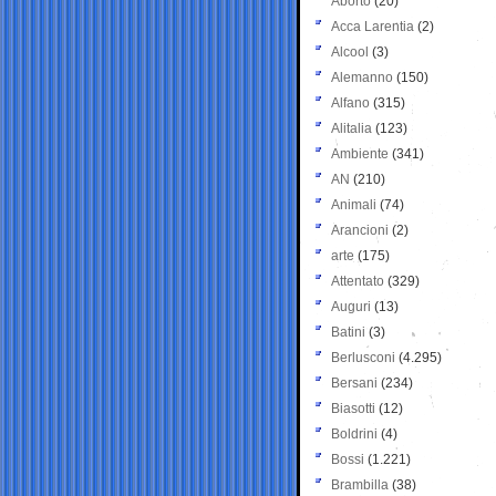
Aborto
(20)
Acca Larentia
(2)
Alcool
(3)
Alemanno
(150)
Alfano
(315)
Alitalia
(123)
Ambiente
(341)
AN
(210)
Animali
(74)
Arancioni
(2)
arte
(175)
Attentato
(329)
Auguri
(13)
Batini
(3)
Berlusconi
(4.295)
Bersani
(234)
Biasotti
(12)
Boldrini
(4)
Bossi
(1.221)
Brambilla
(38)