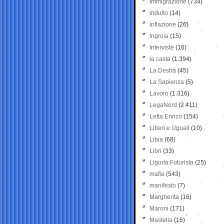
Immigrazione
(734)
indulto
(14)
inflazione
(26)
Ingroia
(15)
Interviste
(16)
la casta
(1.394)
La Destra
(45)
La Sapienza
(5)
Lavoro
(1.316)
LegaNord
(2.411)
Letta Enrico
(154)
Liberi e Uguali
(10)
Libia
(68)
Libri
(33)
Liguria Futurista
(25)
mafia
(543)
manifesto
(7)
Margherita
(16)
Maroni
(171)
Mastella
(16)