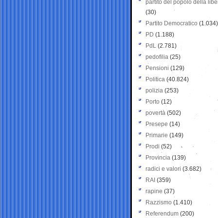
partito del popolo della libe
(30)
Partito Democratico
(1.034)
PD
(1.188)
PdL
(2.781)
pedofilia
(25)
Pensioni
(129)
Politica
(40.824)
polizia
(253)
Porto
(12)
povertà
(502)
Presepe
(14)
Primarie
(149)
Prodi
(52)
Provincia
(139)
radici e valori
(3.682)
RAI
(359)
rapine
(37)
Razzismo
(1.410)
Referendum
(200)