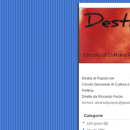
Destra di Popolo.net
Circolo Genovese di Cultura e
Politica
Diretto da Riccardo Fucile
Scrivici: destradipopolo@gma
Categorie
100 giorni
(5)