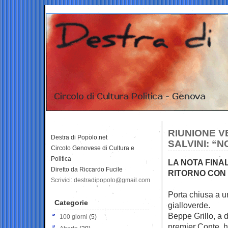
RIUNIONE V
Destra di Popolo.net
SALVINI: “N
Circolo Genovese di Cultura e
Politica
LA NOTA FINAL
Diretto da Riccardo Fucile
RITORNO CON
Scrivici: destradipopolo@gmail.com
Porta chiusa a u
Categorie
gialloverde.
Beppe Grillo, a d
100 giorni
(5)
premier Conte, ha