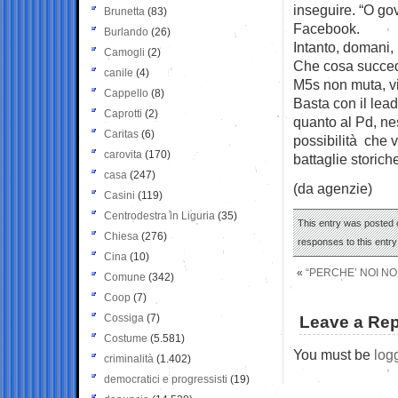
inseguire. “O gov
Brunetta
(83)
Facebook.
Burlando
(26)
Intanto, domani, 
Camogli
(2)
Che cosa succed
canile
(4)
M5s non muta, vi
Cappello
(8)
Basta con il lead
Caprotti
(2)
quanto al Pd, nes
Caritas
(6)
possibilità che v
carovita
(170)
battaglie storich
casa
(247)
(da agenzie)
Casini
(119)
Centrodestra in Liguria
(35)
This entry was posted 
Chiesa
(276)
responses to this entr
Cina
(10)
«
“PERCHE’ NOI NO
Comune
(342)
Coop
(7)
Cossiga
(7)
Leave a Rep
Costume
(5.581)
You must be
log
criminalità
(1.402)
democratici e progressisti
(19)