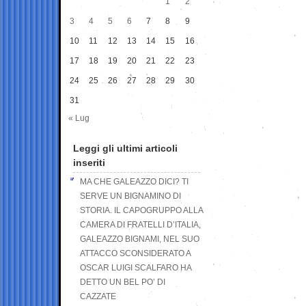
1
2
3
4
5
6
7
8
9
10
11
12
13
14
15
16
17
18
19
20
21
22
23
24
25
26
27
28
29
30
31
« Lug
Leggi gli ultimi articoli
inseriti
MA CHE GALEAZZO DICI? TI
SERVE UN BIGNAMINO DI
STORIA. IL CAPOGRUPPO ALLA
CAMERA DI FRATELLI D’ITALIA,
GALEAZZO BIGNAMI, NEL SUO
ATTACCO SCONSIDERATO A
OSCAR LUIGI SCALFARO HA
DETTO UN BEL PO’ DI
CAZZATE