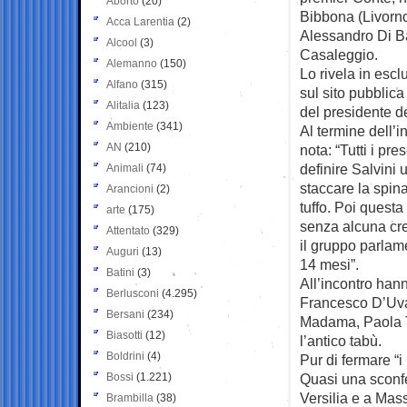
Aborto
(20)
Bibbona (Livorno
Acca Larentia
(2)
Alessandro Di Ba
Alcool
(3)
Casaleggio.
Alemanno
(150)
Lo rivela in esclu
Alfano
(315)
sul sito pubblica
Alitalia
(123)
del presidente d
Ambiente
(341)
Al termine dell’
AN
(210)
nota: “Tutti i pre
definire Salvini 
Animali
(74)
staccare la spin
Arancioni
(2)
tuffo. Poi questa
arte
(175)
senza alcuna cred
Attentato
(329)
il gruppo parlame
Auguri
(13)
14 mesi”.
Batini
(3)
All’incontro han
Berlusconi
(4.295)
Francesco D’Uva 
Bersani
(234)
Madama, Paola Ta
Biasotti
(12)
l’antico tabù.
Boldrini
(4)
Pur di fermare “
Bossi
(1.221)
Quasi una sconfe
Versilia e a Mas
Brambilla
(38)