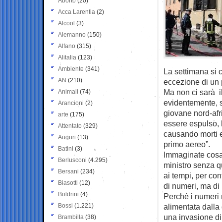
Aborto
(20)
Acca Larentia
(2)
Alcool
(3)
Alemanno
(150)
Alfano
(315)
Alitalia
(123)
Ambiente
(341)
La settimana si 
AN
(210)
eccezione di un
Ma non ci sarà il
Animali
(74)
evidentemente, s
Arancioni
(2)
giovane nord-afr
arte
(175)
essere espulso, 
Attentato
(329)
causando morti e
Auguri
(13)
primo aereo”.
Batini
(3)
Immaginate cosa 
Berlusconi
(4.295)
ministro senza qu
Bersani
(234)
ai tempi, per co
Biasotti
(12)
di numeri, ma di
Boldrini
(4)
Perchè i numeri 
Bossi
(1.221)
alimentata dall
una invasione di 
Brambilla
(38)