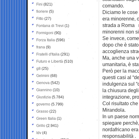
Fini
(821)
comando.
fioriere
(5)
Diciamo le cose 
era minorenne, o
Fitto
(27)
strada a Roma m
Fontana di Trevi
(1)
minorenni non si 
Formigoni
(90)
Se invece, come 
Forza Italia
(596)
dopo che è stato 
frana
(9)
accoglienza stra
Fratelli d'Italia
(291)
Ma, anche una vol
Futuro e Libertà
(510)
umanitaria, è sta
g8
(25)
Però per la macc
Gelmini
(68)
questi casi al “d
Genova
(542)
indulgenza sul “d
la chiusura degli
Giannino
(10)
integrazione, pro
Giustizia
(5.784)
Col risultato che 
governo
(5.799)
Mirandola.
Grasso
(22)
In un paese norm
Green Italia
(1)
spiegare perchè,
Grillo
(2.941)
nordafricano era
Idv
(4)
responsabilità .