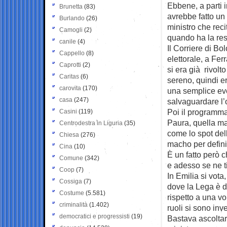
Ebbene, a parti 
Brunetta
(83)
avrebbe fatto un 
Burlando
(26)
ministro che reci
Camogli
(2)
quando ha la res
canile
(4)
Il Corriere di Bo
Cappello
(8)
elettorale, a Fe
Caprotti
(2)
si era già rivolt
Caritas
(6)
sereno, quindi e
carovita
(170)
una semplice eve
casa
(247)
salvaguardare l’
Poi il programma
Casini
(119)
Paura, quella mai
Centrodestra in Liguria
(35)
come lo spot de
Chiesa
(276)
macho per defini
Cina
(10)
È un fatto però 
Comune
(342)
e adesso se ne ti
Coop
(7)
In Emilia si vota
Cossiga
(7)
dove la Lega è di
Costume
(5.581)
rispetto a una vo
criminalità
(1.402)
ruoli si sono inver
democratici e progressisti
(19)
Bastava ascoltar