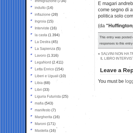
Immigrazione
(734)
E magari andrebb
indulto
(14)
come segno di at
inflazione
(26)
politica solo com
Ingroia
(15)
(da
“Huffington
Interviste
(16)
la casta
(1.394)
This entry was posted o
La Destra
(45)
responses to this entr
La Sapienza
(5)
«
SALVINI NON HA 
Lavoro
(1.316)
IL LIBRO INTERVI
LegaNord
(2.411)
Letta Enrico
(154)
Leave a Rep
Liberi e Uguali
(10)
You must be
log
Libia
(68)
Libri
(33)
Liguria Futurista
(25)
mafia
(543)
manifesto
(7)
Margherita
(16)
Maroni
(171)
Mastella
(16)