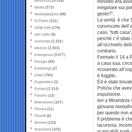
denuncia
(14.528)
ministro era avve
irregolare sia p
destra
(573)
gesto?”.
destradipopolo
(99)
La verità è che S
Di Pietro
(101)
convincete dell’
Diritti civili
(276)
caso, “tutti cas
don Gallo
(9)
perchè c’è stato 
economia
(2.331)
all’occhiello del
elezioni
(3.303)
contrario.
emergenza
(3.077)
Fermato il 14 a R
Energia
(45)
a casa sua, circo
Esselunga
(2)
ricoverato all’os
è fuggito.
Esteri
(784)
Ed è stato trovat
Eugenetica
(3)
Polizia che aveva
Europa
(1.314)
espulsione.
Fassino
(13)
Ieri a Mirandola 
federalismo
(167)
giovane nordafri
Ferrara
(21)
per questo non e
Ferretti
(6)
Il problema è ch
ferrovie
(133)
lacunosa, incert
finanziaria
(325)
scaricabili sugli