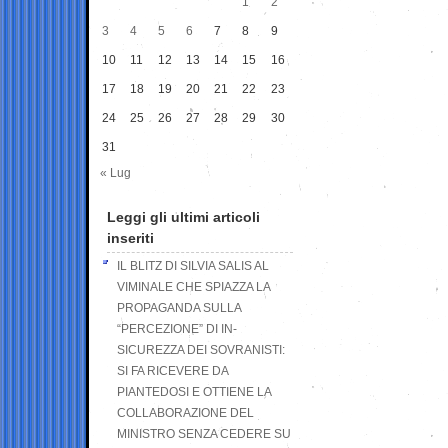
1
2
3
4
5
6
7
8
9
10
11
12
13
14
15
16
17
18
19
20
21
22
23
24
25
26
27
28
29
30
31
« Lug
Leggi gli ultimi articoli
inseriti
IL BLITZ DI SILVIA SALIS AL
VIMINALE CHE SPIAZZA LA
PROPAGANDA SULLA
“PERCEZIONE” DI IN-
SICUREZZA DEI SOVRANISTI:
SI FA RICEVERE DA
PIANTEDOSI E OTTIENE LA
COLLABORAZIONE DEL
MINISTRO SENZA CEDERE SU