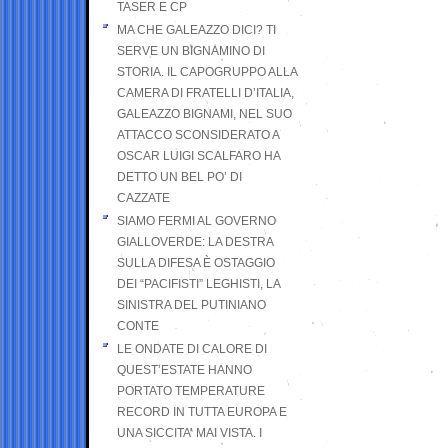
TASER E CP
MA CHE GALEAZZO DICI? TI
SERVE UN BIGNAMINO DI
STORIA. IL CAPOGRUPPO ALLA
CAMERA DI FRATELLI D’ITALIA,
GALEAZZO BIGNAMI, NEL SUO
ATTACCO SCONSIDERATO A
OSCAR LUIGI SCALFARO HA
DETTO UN BEL PO’ DI
CAZZATE
SIAMO FERMI AL GOVERNO
GIALLOVERDE: LA DESTRA
SULLA DIFESA È OSTAGGIO
DEI “PACIFISTI” LEGHISTI, LA
SINISTRA DEL PUTINIANO
CONTE
LE ONDATE DI CALORE DI
QUEST’ESTATE HANNO
PORTATO TEMPERATURE
RECORD IN TUTTA EUROPA E
UNA SICCITA’ MAI VISTA. I