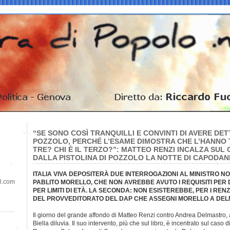
“SE SONO COSÌ TRANQUILLI E CONVINTI DI AVERE DE
POZZOLO, PERCHÉ L’ESAME DIMOSTRA CHE L’HANNO 
TRE? CHI È IL TERZO?”: MATTEO RENZI INCALZA SUL
DALLA PISTOLINA DI POZZOLO LA NOTTE DI CAPODA
ITALIA VIVA DEPOSITERÀ DUE INTERROGAZIONI AL MINISTRO 
il.com
PABLITO MORELLO, CHE NON AVREBBE AVUTO I REQUISITI PER
PER LIMITI DI ETÀ. LA SECONDA: NON ESISTEREBBE, PER I RE
DEL PROVVEDITORATO DEL DAP CHE ASSEGNI MORELLO A DE
Il giorno del grande affondo di Matteo Renzi contro Andrea
Delmastro, 
Biella diluvia. Il suo intervento, più che sul libro, è incentrato sul caso d