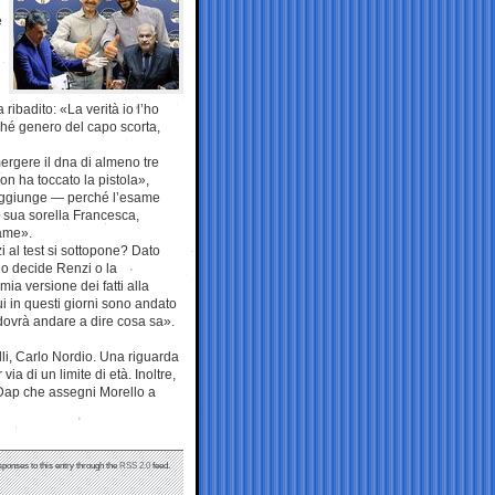
e
ibadito: «La verità io l’ho
onché genero del capo scorta,
ergere il dna di almeno tre
n ha toccato la pistola»,
— aggiunge — perché l’esame
e sua sorella Francesca,
same».
i al test si sottopone? Dato
lo decide Renzi o la
a versione dei fatti alla
i in questi giorni sono andato
ovrà andare a dire cosa sa».
li, Carlo Nordio. Una riguarda
ia di un limite di età. Inoltre,
Dap che assegni Morello a
sponses to this entry through the
RSS 2.0
feed.