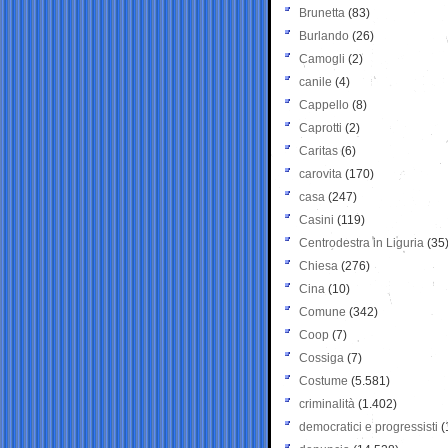
Brunetta
(83)
Burlando
(26)
Camogli
(2)
canile
(4)
Cappello
(8)
Caprotti
(2)
Caritas
(6)
carovita
(170)
casa
(247)
Casini
(119)
Centrodestra in Liguria
(35
Chiesa
(276)
Cina
(10)
Comune
(342)
Coop
(7)
Cossiga
(7)
Costume
(5.581)
criminalità
(1.402)
democratici e progressisti
(