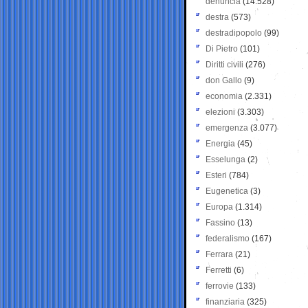
denuncia
(14.528)
destra
(573)
destradipopolo
(99)
Di Pietro
(101)
Diritti civili
(276)
don Gallo
(9)
economia
(2.331)
elezioni
(3.303)
emergenza
(3.077)
Energia
(45)
Esselunga
(2)
Esteri
(784)
Eugenetica
(3)
Europa
(1.314)
Fassino
(13)
federalismo
(167)
Ferrara
(21)
Ferretti
(6)
ferrovie
(133)
finanziaria
(325)