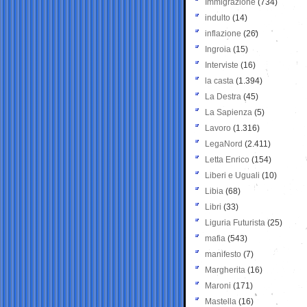
Immigrazione
(734)
indulto
(14)
inflazione
(26)
Ingroia
(15)
Interviste
(16)
la casta
(1.394)
La Destra
(45)
La Sapienza
(5)
Lavoro
(1.316)
LegaNord
(2.411)
Letta Enrico
(154)
Liberi e Uguali
(10)
Libia
(68)
Libri
(33)
Liguria Futurista
(25)
mafia
(543)
manifesto
(7)
Margherita
(16)
Maroni
(171)
Mastella
(16)