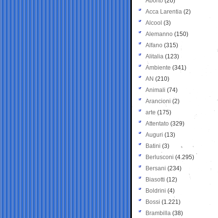
Aborto
(20)
Acca Larentia
(2)
Alcool
(3)
Alemanno
(150)
Alfano
(315)
Alitalia
(123)
Ambiente
(341)
AN
(210)
Animali
(74)
Arancioni
(2)
arte
(175)
Attentato
(329)
Auguri
(13)
Batini
(3)
Berlusconi
(4.295)
Bersani
(234)
Biasotti
(12)
Boldrini
(4)
Bossi
(1.221)
Brambilla
(38)