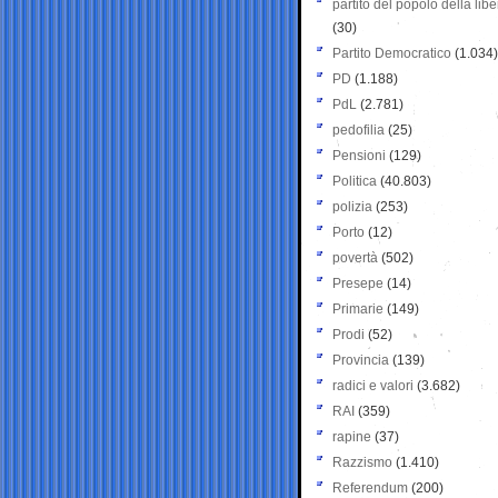
partito del popolo della libe
(30)
Partito Democratico
(1.034)
PD
(1.188)
PdL
(2.781)
pedofilia
(25)
Pensioni
(129)
Politica
(40.803)
polizia
(253)
Porto
(12)
povertà
(502)
Presepe
(14)
Primarie
(149)
Prodi
(52)
Provincia
(139)
radici e valori
(3.682)
RAI
(359)
rapine
(37)
Razzismo
(1.410)
Referendum
(200)