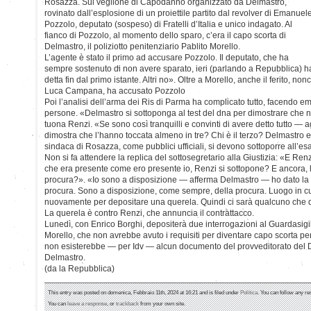
Rosazza. Sul veglione di Capodanno organizzato da Delmastro,
rovinato dall’esplosione di un proiettile partito dal revolver di Emanuel
Pozzolo, deputato (sospeso) di Fratelli d’Italia e unico indagato. Al
fianco di Pozzolo, al momento dello sparo, c’era il capo scorta di
Delmastro, il poliziotto penitenziario Pablito Morello.
L’agente è stato il primo ad accusare Pozzolo. Il deputato, che ha
sempre sostenuto di non avere sparato, ieri (parlando a Repubblica) ha r
detta fin dal primo istante. Altri no». Oltre a Morello, anche il ferito, n
Luca Campana, ha accusato Pozzolo
Poi l’analisi dell’arma dei Ris di Parma ha complicato tutto, facendo em
persone. «Delmastro si sottoponga al test del dna per dimostrare che no
tuona Renzi. «Se sono così tranquilli e convinti di avere detto tutto 
dimostra che l’hanno toccata almeno in tre? Chi è il terzo? Delmastro 
sindaca di Rosazza, come pubblici ufficiali, si devono sottoporre all’e
Non si fa attendere la replica del sottosegretario alla Giustizia: «E Renz
che era presente come ero presente io, Renzi si sottopone? E ancora, 
procura?». «Io sono a disposizione — afferma Delmastro — ho dato la mi
procura. Sono a disposizione, come sempre, della procura. Luogo in cu
nuovamente per depositare una querela. Quindi ci sarà qualcuno che d
La querela è contro Renzi, che annuncia il contrattacco.
Lunedì, con Enrico Borghi, depositerà due interrogazioni al Guardasigil
Morello, che non avrebbe avuto i requisiti per diventare capo scorta per v
non esisterebbe — per Idv — alcun documento del provveditorato del 
Delmastro.
(da la Repubblica)
This entry was posted on domenica, Febbraio 11th, 2024 at 16:21 and is filed under
Politica
. You can follow any re
You can
leave a response
, or
trackback
from your own site.