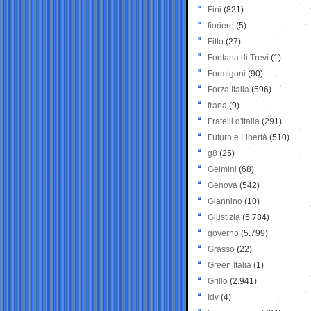
Fini
(821)
fioriere
(5)
Fitto
(27)
Fontana di Trevi
(1)
Formigoni
(90)
Forza Italia
(596)
frana
(9)
Fratelli d'Italia
(291)
Futuro e Libertà
(510)
g8
(25)
Gelmini
(68)
Genova
(542)
Giannino
(10)
Giustizia
(5.784)
governo
(5.799)
Grasso
(22)
Green Italia
(1)
Grillo
(2.941)
Idv
(4)