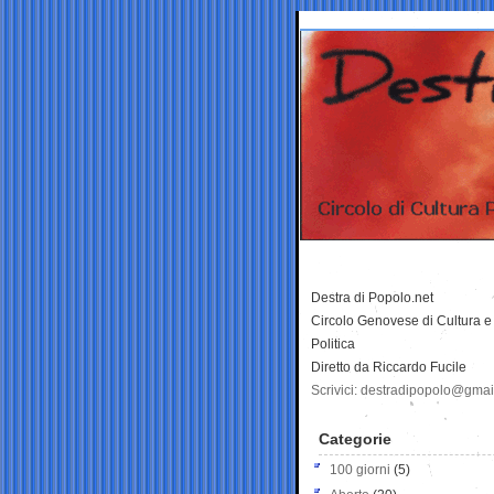
Destra di Popolo.net
Circolo Genovese di Cultura e
Politica
Diretto da Riccardo Fucile
Scrivici: destradipopolo@gma
Categorie
100 giorni
(5)