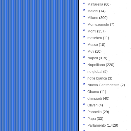
Mattarella
(60)
Meloni
(14)
Milano
(300)
Montezemolo
(7)
Monti
(357)
moschea
(11)
Musso
(10)
Muti
(10)
Napoli
(319)
Napolitano
(220)
no global
(5)
notte bianca
(3)
Nuovo Centrodestra
(2)
Obama
(11)
olimpiadi
(40)
Oliveri
(4)
Pannella
(29)
Papa
(33)
Parlamento
(1.428)