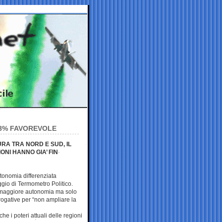
,8% FAVOREVOLE
RA TRA NORD E SUD, IL
ONI HANNO GIA’ FIN
autonomia differenziata
gio di Termometro Politico.
a maggiore autonomia ma solo
erogative per “non ampliare la
e i poteri attuali delle regioni