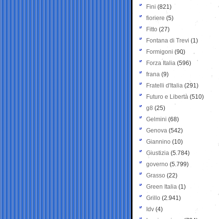
Fini
(821)
fioriere
(5)
Fitto
(27)
Fontana di Trevi
(1)
Formigoni
(90)
Forza Italia
(596)
frana
(9)
Fratelli d'Italia
(291)
Futuro e Libertà
(510)
g8
(25)
Gelmini
(68)
Genova
(542)
Giannino
(10)
Giustizia
(5.784)
governo
(5.799)
Grasso
(22)
Green Italia
(1)
Grillo
(2.941)
Idv
(4)