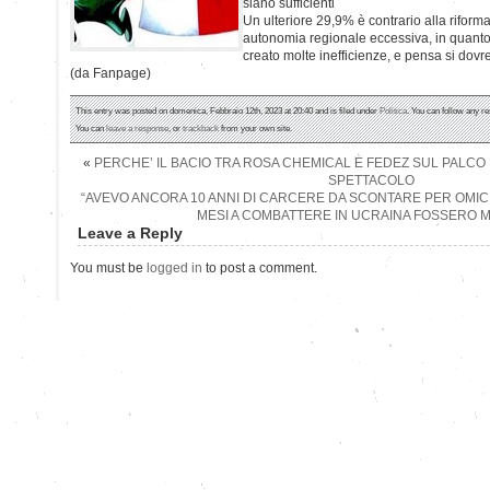
siano sufficienti
Un ulteriore 29,9% è contrario alla riform
autonomia regionale eccessiva, in quanto 
creato molte inefficienze, e pensa si dovr
(da Fanpage)
This entry was posted on domenica, Febbraio 12th, 2023 at 20:40 and is filed under
Politica
. You can follow any re
You can
leave a response
, or
trackback
from your own site.
«
PERCHE’ IL BACIO TRA ROSA CHEMICAL E FEDEZ SUL PALCO
SPETTACOLO
“AVEVO ANCORA 10 ANNI DI CARCERE DA SCONTARE PER OMICI
MESI A COMBATTERE IN UCRAINA FOSSERO M
Leave a Reply
You must be
logged in
to post a comment.