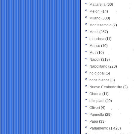
Mattarella
(60)
Meloni
(14)
Milano
(300)
Montezemolo
(7)
Monti
(357)
moschea
(11)
Musso
(10)
Muti
(10)
Napoli
(319)
Napolitano
(220)
no global
(5)
notte bianca
(3)
Nuovo Centrodestra
(2)
Obama
(11)
olimpiadi
(40)
Oliveri
(4)
Pannella
(29)
Papa
(33)
Parlamento
(1.428)