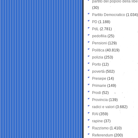
partito del popolo della libe
(30)
Partito Democratico
(1.034)
PD
(1.188)
PdL
(2.781)
pedofilia
(25)
Pensioni
(129)
Politica
(40.819)
polizia
(253)
Porto
(12)
povertà
(502)
Presepe
(14)
Primarie
(149)
Prodi
(52)
Provincia
(139)
radici e valori
(3.682)
RAI
(359)
rapine
(37)
Razzismo
(1.410)
Referendum
(200)