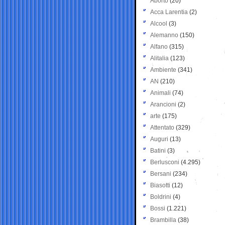
Aborto
(20)
Acca Larentia
(2)
Alcool
(3)
Alemanno
(150)
Alfano
(315)
Alitalia
(123)
Ambiente
(341)
AN
(210)
Animali
(74)
Arancioni
(2)
arte
(175)
Attentato
(329)
Auguri
(13)
Batini
(3)
Berlusconi
(4.295)
Bersani
(234)
Biasotti
(12)
Boldrini
(4)
Bossi
(1.221)
Brambilla
(38)