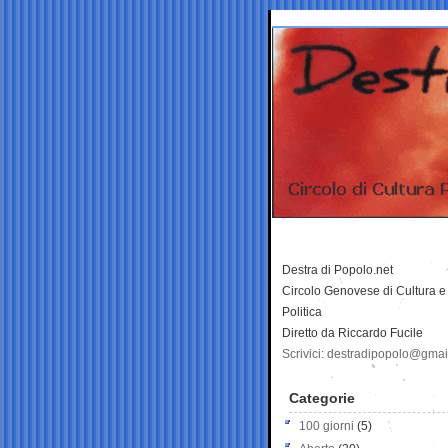
Destra di Popolo.net
Circolo Genovese di Cultura e
Politica
Diretto da Riccardo Fucile
Scrivici: destradipopolo@gma
Categorie
100 giorni
(5)