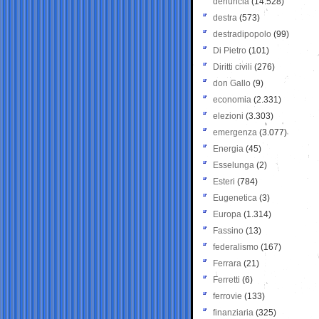
denuncia
(14.528)
destra
(573)
destradipopolo
(99)
Di Pietro
(101)
Diritti civili
(276)
don Gallo
(9)
economia
(2.331)
elezioni
(3.303)
emergenza
(3.077)
Energia
(45)
Esselunga
(2)
Esteri
(784)
Eugenetica
(3)
Europa
(1.314)
Fassino
(13)
federalismo
(167)
Ferrara
(21)
Ferretti
(6)
ferrovie
(133)
finanziaria
(325)