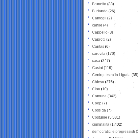
Brunetta
(83)
Burlando
(26)
Camogli
(2)
canile
(4)
Cappello
(8)
Caprotti
(2)
Caritas
(6)
carovita
(170)
casa
(247)
Casini
(119)
Centrodestra in Liguria
(35
Chiesa
(276)
Cina
(10)
Comune
(342)
Coop
(7)
Cossiga
(7)
Costume
(5.581)
criminalità
(1.402)
democratici e progressisti
(