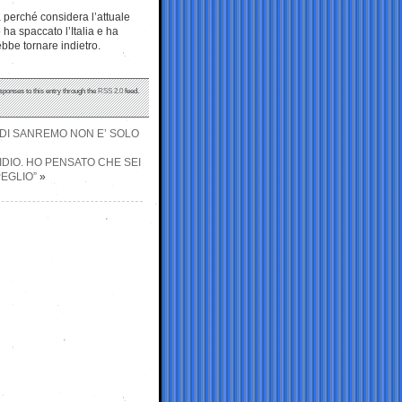
a perché considera l’attuale
ha spaccato l’Italia e ha
ebbe tornare indietro.
sponses to this entry through the
RSS 2.0
feed.
 DI SANREMO NON E’ SOLO
DIO. HO PENSATO CHE SEI
EGLIO”
»