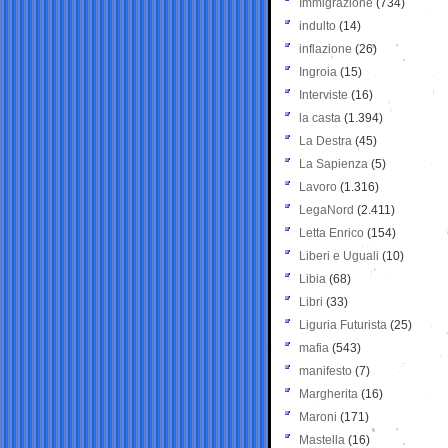
Immigrazione
(734)
indulto
(14)
inflazione
(26)
Ingroia
(15)
Interviste
(16)
la casta
(1.394)
La Destra
(45)
La Sapienza
(5)
Lavoro
(1.316)
LegaNord
(2.411)
Letta Enrico
(154)
Liberi e Uguali
(10)
Libia
(68)
Libri
(33)
Liguria Futurista
(25)
mafia
(543)
manifesto
(7)
Margherita
(16)
Maroni
(171)
Mastella
(16)