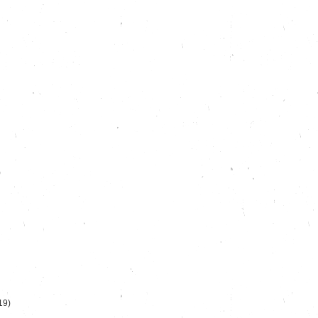
)
19)