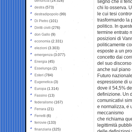
denuncia
(14.528)
segno che il feno
chi lo osserva. 
destra
(573)
le cui tesi contro
destradipopolo
(99)
trasformando la 
Di Pietro
(101)
politico. In ques
Diritti civili
(276)
termine entrato n
don Gallo
(9)
posizioni di Vann
economia
(2.331)
politicamente co
elezioni
(3.303)
esposte a un proc
emergenza
(3.077)
concetto dai cont
Energia
(45)
del suo discors
Esselunga
(2)
anche sul piano d
Futuro nazionale
Esteri
(784)
espressione di un
Eugenetica
(3)
dove il 54,5% de
Europa
(1.314)
definizione. Un 
Fassino
(13)
comunicativi sim
federalismo
(167)
e normalizza, e 
Ferrara
(21)
meccanismo
Ferretti
(6)
che richiama que
ferrovie
(133)
legittimità pubbl
finanziaria
(325)
delle definizioni