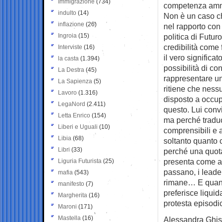
Immigrazione
(734)
competenza ammi
indulto
(14)
Non è un caso ch
inflazione
(26)
nel rapporto con
Ingroia
(15)
politica di Futur
credibilità come
Interviste
(16)
il vero significa
la casta
(1.394)
possibilità di c
La Destra
(45)
rappresentare un
La Sapienza
(5)
ritiene che ness
Lavoro
(1.316)
disposto a occu
LegaNord
(2.411)
questo. Lui convi
Letta Enrico
(154)
ma perché traduc
Liberi e Uguali
(10)
comprensibili e 
Libia
(68)
soltanto quanto
Libri
(33)
perché una quota 
presenta come alt
Liguria Futurista
(25)
passano, i leade
mafia
(543)
rimane… E quando
manifesto
(7)
preferisce liqui
Margherita
(16)
protesta episodic
Maroni
(171)
Mastella
(16)
Alessandra Ghisl