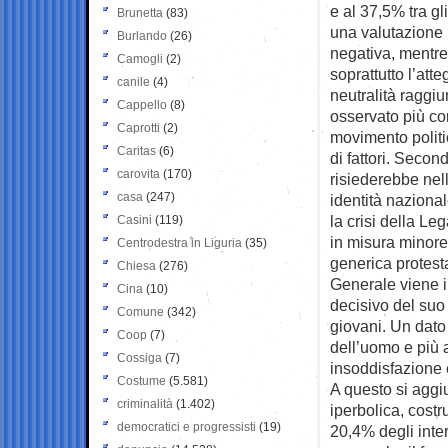
e al 37,5% tra gl
Brunetta
(83)
una valutazione
Burlando
(26)
negativa, mentre
Camogli
(2)
soprattutto l’att
canile
(4)
neutralità raggi
Cappello
(8)
osservato più con
Caprotti
(2)
movimento polit
Caritas
(6)
di fattori. Second
carovita
(170)
risiederebbe nel
casa
(247)
identità nazional
la crisi della Le
Casini
(119)
in misura minore
Centrodestra in Liguria
(35)
generica protest
Chiesa
(276)
Generale viene 
Cina
(10)
decisivo del suo
Comune
(342)
giovani. Un dato
Coop
(7)
dell’uomo e più a
Cossiga
(7)
insoddisfazione e
Costume
(5.581)
A questo si agg
criminalità
(1.402)
iperbolica, costr
democratici e progressisti
(19)
20,4% degli inter