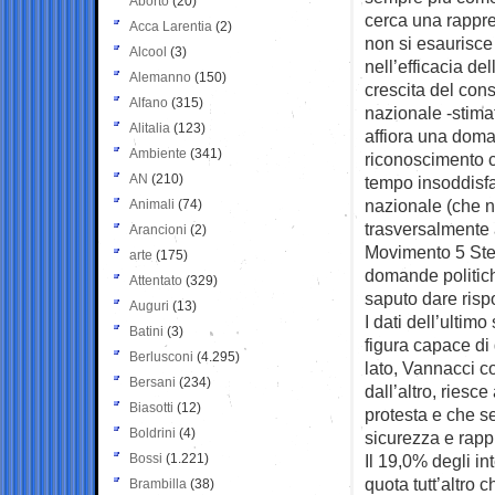
Aborto
(20)
cerca una rappr
Acca Larentia
(2)
non si esaurisce
Alcool
(3)
nell’efficacia de
Alemanno
(150)
crescita del con
Alfano
(315)
nazionale -stimat
Alitalia
(123)
affiora una doman
Ambiente
(341)
riconoscimento ch
AN
(210)
tempo insoddisfatt
nazionale (che n
Animali
(74)
trasversalmente a 
Arancioni
(2)
Movimento 5 Stel
arte
(175)
domande politiche
Attentato
(329)
saputo dare risp
Auguri
(13)
I dati dell’ulti
Batini
(3)
figura capace di
Berlusconi
(4.295)
lato, Vannacci con
Bersani
(234)
dall’altro, riesc
Biasotti
(12)
protesta e che s
Boldrini
(4)
sicurezza e rapp
Bossi
(1.221)
Il 19,0% degli in
quota tutt’altro 
Brambilla
(38)