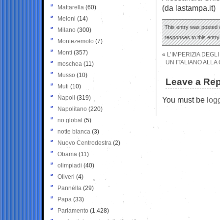
(da lastampa.it)
Mattarella
(60)
Meloni
(14)
This entry was posted 
Milano
(300)
responses to this entr
Montezemolo
(7)
Monti
(357)
«
L’IMPERIZIA DEGLI
UN ITALIANO ALLA 
moschea
(11)
Musso
(10)
Leave a Rep
Muti
(10)
Napoli
(319)
You must be
log
Napolitano
(220)
no global
(5)
notte bianca
(3)
Nuovo Centrodestra
(2)
Obama
(11)
olimpiadi
(40)
Oliveri
(4)
Pannella
(29)
Papa
(33)
Parlamento
(1.428)