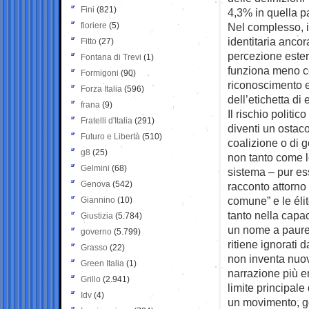
Fini
(821)
4,3% in quella p
fioriere
(5)
Nel complesso, i
identitaria anco
Fitto
(27)
percezione estern
Fontana di Trevi
(1)
funziona meno c
Formigoni
(90)
riconoscimento em
Forza Italia
(596)
dell’etichetta d
frana
(9)
Il rischio politi
Fratelli d'Italia
(291)
diventi un ostaco
Futuro e Libertà
(510)
coalizione o di g
g8
(25)
non tanto come l
Gelmini
(68)
sistema – pur ess
Genova
(542)
racconto attorno 
comune” e le élit
Giannino
(10)
tanto nella capac
Giustizia
(5.784)
un nome a paure,
governo
(5.799)
ritiene ignorati 
Grasso
(22)
non inventa nuov
Green Italia
(1)
narrazione più e
Grillo
(2.941)
limite principale 
Idv
(4)
un movimento, go