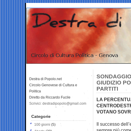
SONDAGGIO G
Destra di Popolo.net
GIUDIZIO PO
Circolo Genovese di Cultura e
PARTITI
Politica
Diretto da Riccardo Fucile
LA PERCENTUA
Scrivici: destradipopolo@gmail.com
CENTRODESTRA
VOTANO SOVR
Categorie
Il successo del
100 giorni
(5)
sempre più come