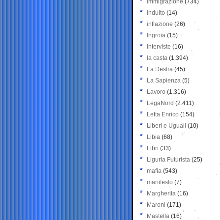
Immigrazione
(734)
indulto
(14)
inflazione
(26)
Ingroia
(15)
Interviste
(16)
la casta
(1.394)
La Destra
(45)
La Sapienza
(5)
Lavoro
(1.316)
LegaNord
(2.411)
Letta Enrico
(154)
Liberi e Uguali
(10)
Libia
(68)
Libri
(33)
Liguria Futurista
(25)
mafia
(543)
manifesto
(7)
Margherita
(16)
Maroni
(171)
Mastella
(16)