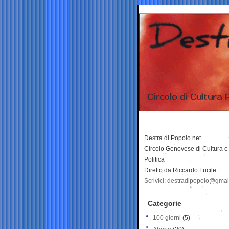
Destra di Popolo.net
Circolo Genovese di Cultura e
Politica
Diretto da Riccardo Fucile
Scrivici: destradipopolo@gma
Categorie
100 giorni
(5)