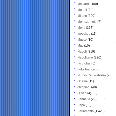
Mattarella
(60)
Meloni
(14)
Milano
(300)
Montezemolo
(7)
Monti
(357)
moschea
(11)
Musso
(10)
Muti
(10)
Napoli
(319)
Napolitano
(220)
no global
(5)
notte bianca
(3)
Nuovo Centrodestra
(2)
Obama
(11)
olimpiadi
(40)
Oliveri
(4)
Pannella
(29)
Papa
(33)
Parlamento
(1.428)