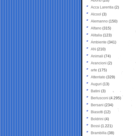
Aborto
(20)
Acca Larentia
(2)
Alcool
(3)
Alemanno
(150)
Alfano
(315)
Alitalia
(123)
Ambiente
(341)
AN
(210)
Animali
(74)
Arancioni
(2)
arte
(175)
Attentato
(329)
Auguri
(13)
Batini
(3)
Berlusconi
(4.295)
Bersani
(234)
Biasotti
(12)
Boldrini
(4)
Bossi
(1.221)
Brambilla
(38)