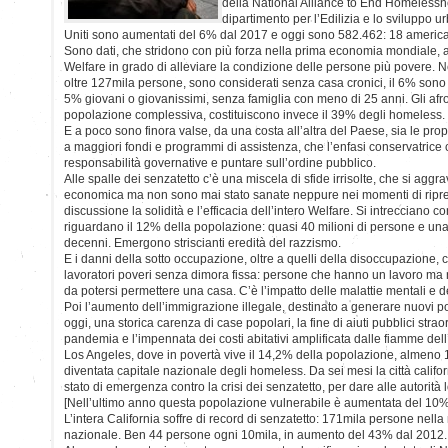
della National Alliance to End Homelessne
dipartimento per l’Edilizia e lo sviluppo ur
Uniti sono aumentati del 6% dal 2017 e oggi sono 582.462: 18 america
Sono dati, che stridono con più forza nella prima economia mondiale,
Welfare in grado di alleviare la condizione delle persone più povere. N
oltre 127mila persone, sono considerati senza casa cronici, il 6% sono v
5% giovani o giovanissimi, senza famiglia con meno di 25 anni. Gli afr
popolazione complessiva, costituiscono invece il 39% degli homeless.
E a poco sono finora valse, da una costa all’altra del Paese, sia le pr
a maggiori fondi e programmi di assistenza, che l’enfasi conservatrice
responsabilità governative e puntare sull’ordine pubblico.
Alle spalle dei senzatetto c’è una miscela di sfide irrisolte, che si ag
economica ma non sono mai stato sanate neppure nei momenti di ripre
discussione la solidità e l’efficacia dell’intero Welfare. Si intrecciano c
riguardano il 12% della popolazione: quasi 40 milioni di persone e un
decenni. Emergono striscianti eredità del razzismo.
E i danni della sotto occupazione, oltre a quelli della disoccupazione, c
lavoratori poveri senza dimora fissa: persone che hanno un lavoro 
da potersi permettere una casa. C’è l’impatto delle malattie mentali e d
Poi l’aumento dell’immigrazione illegale, destinato a generare nuovi p
oggi, una storica carenza di case popolari, la fine di aiuti pubblici straor
pandemia e l’impennata dei costi abitativi amplificata dalle fiamme dell
Los Angeles, dove in povertà vive il 14,2% della popolazione, almeno 1
diventata capitale nazionale degli homeless. Da sei mesi la città califo
stato di emergenza contro la crisi dei senzatetto, per dare alle autorità l
[Nell’ultimo anno questa popolazione vulnerabile è aumentata del 10%
L’intera California soffre di record di senzatetto: 171mila persone nella 
nazionale. Ben 44 persone ogni 10mila, in aumento del 43% dal 2012.