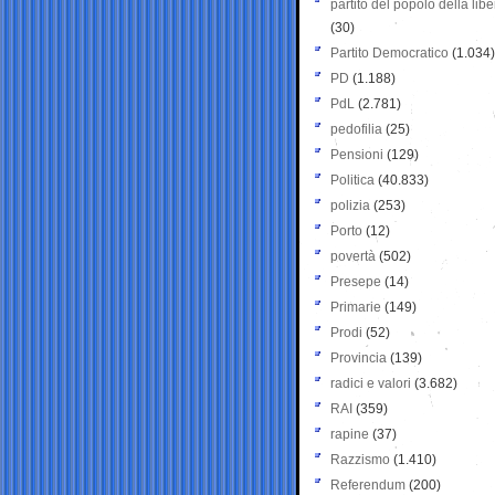
partito del popolo della libe
(30)
Partito Democratico
(1.034)
PD
(1.188)
PdL
(2.781)
pedofilia
(25)
Pensioni
(129)
Politica
(40.833)
polizia
(253)
Porto
(12)
povertà
(502)
Presepe
(14)
Primarie
(149)
Prodi
(52)
Provincia
(139)
radici e valori
(3.682)
RAI
(359)
rapine
(37)
Razzismo
(1.410)
Referendum
(200)