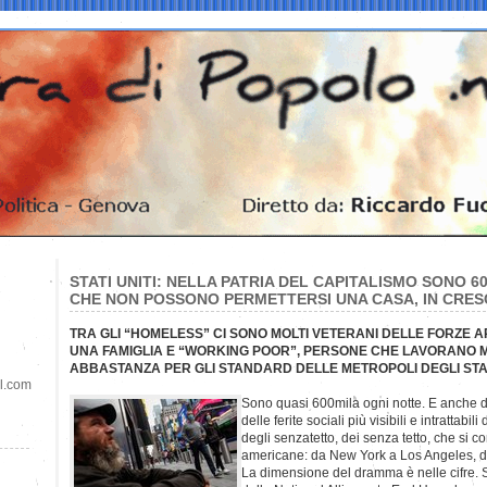
STATI UNITI: NELLA PATRIA DEL CAPITALISMO SONO 6
CHE NON POSSONO PERMETTERSI UNA CASA, IN CRESC
TRA GLI “HOMELESS” CI SONO MOLTI VETERANI DELLE FORZE A
UNA FAMIGLIA E “WORKING POOR”, PERSONE CHE LAVORANO
ABBASTANZA PER GLI STANDARD DELLE METROPOLI DEGLI ST
il.com
Sono quasi 600mila ogni notte. E anche 
delle ferite sociali più visibili e intrattabili
degli senzatetto, dei senza tetto, che si co
americane: da New York a Los Angeles, d
La dimensione del dramma è nelle cifre. S