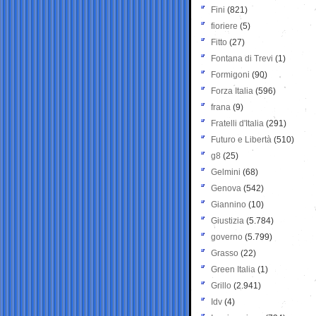
Fini
(821)
fioriere
(5)
Fitto
(27)
Fontana di Trevi
(1)
Formigoni
(90)
Forza Italia
(596)
frana
(9)
Fratelli d'Italia
(291)
Futuro e Libertà
(510)
g8
(25)
Gelmini
(68)
Genova
(542)
Giannino
(10)
Giustizia
(5.784)
governo
(5.799)
Grasso
(22)
Green Italia
(1)
Grillo
(2.941)
Idv
(4)