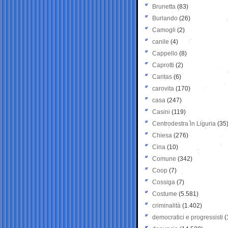
Brunetta
(83)
Burlando
(26)
Camogli
(2)
canile
(4)
Cappello
(8)
Caprotti
(2)
Caritas
(6)
carovita
(170)
casa
(247)
Casini
(119)
Centrodestra in Liguria
(35
Chiesa
(276)
Cina
(10)
Comune
(342)
Coop
(7)
Cossiga
(7)
Costume
(5.581)
criminalità
(1.402)
democratici e progressisti
(