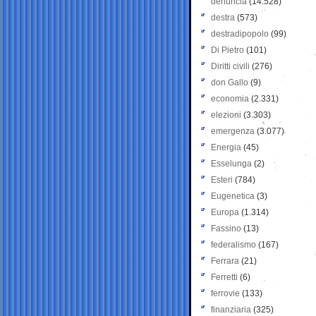
denuncia
(14.528)
destra
(573)
destradipopolo
(99)
Di Pietro
(101)
Diritti civili
(276)
don Gallo
(9)
economia
(2.331)
elezioni
(3.303)
emergenza
(3.077)
Energia
(45)
Esselunga
(2)
Esteri
(784)
Eugenetica
(3)
Europa
(1.314)
Fassino
(13)
federalismo
(167)
Ferrara
(21)
Ferretti
(6)
ferrovie
(133)
finanziaria
(325)