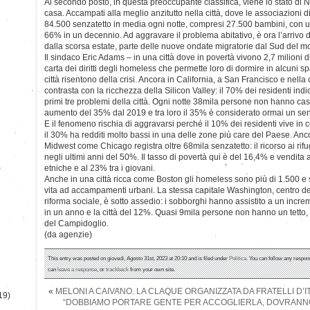
Al secondo posto, in questa preoccupante classifica, viene lo stato di
casa. Accampati alla meglio anzitutto nella città, dove le associazioni d
84.500 senzatetto in media ogni notte, compresi 27.500 bambini, con 
66% in un decennio. Ad aggravare il problema abitativo, è ora l’arrivo di
dalla scorsa estate, parte delle nuove ondate migratorie dal Sud del m
Il sindaco Eric Adams – in una città dove in povertà vivono 2,7 milioni 
carta dei diritti degli homeless che permette loro di dormire in alcuni sp
città risentono della crisi. Ancora in California, a San Francisco e nell
contrasta con la ricchezza della Silicon Valley: il 70% dei residenti indic
primi tre problemi della città. Ogni notte 38mila persone non hanno cas
aumento del 35% dal 2019 e tra loro il 35% è considerato ormai un sen
E il fenomeno rischia di aggravarsi perché il 10% dei residenti vive in 
il 30% ha redditi molto bassi in una delle zone più care del Paese. An
Midwest come Chicago registra oltre 68mila senzatetto: il ricorso ai rif
negli ultimi anni del 50%. Il tasso di povertà qui è del 16,4% e vendita
)
etniche e al 23% tra i giovani.
Anche in una città ricca come Boston gli homeless sono più di 1.500
vita ad accampamenti urbani. La stessa capitale Washington, centro dei dib
riforma sociale, è sotto assedio: i sobborghi hanno assistito a un inc
in un anno e la città del 12%. Quasi 9mila persone non hanno un tetto,
del Campidoglio.
(da agenzie)
This entry was posted on giovedì, Agosto 31st, 2023 at 20:10 and is filed under
Politica
. You can follow any respon
can
leave a response
, or
trackback
from your own site.
«
MELONI A CAIVANO. LA CLAQUE ORGANIZZATA DA FRATELLI D’I
19)
“DOBBIAMO PORTARE GENTE PER ACCOGLIERLA, DOVRAN