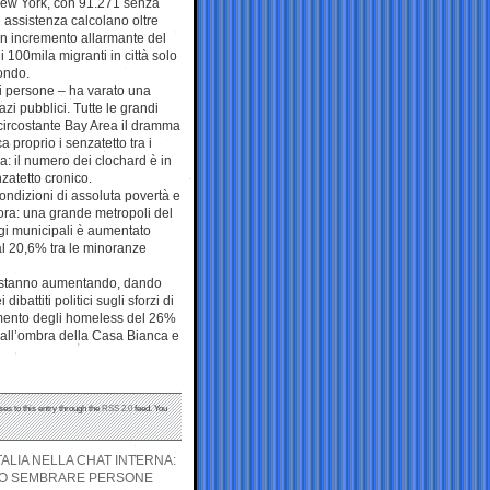
 New York, con 91.271 senza
i assistenza calcolano oltre
un incremento allarmante del
 100mila migranti in città solo
ondo.
di persone – ha varato una
azi pubblici. Tutte le grandi
a circostante Bay Area il dramma
a proprio i senzatetto tra i
a: il numero dei clochard è in
zatetto cronico.
condizioni di assoluta povertà e
cora: una grande metropoli del
ugi municipali è aumentato
 al 20,6% tra le minoranze
 e stanno aumentando, dando
attiti politici sugli sforzi di
remento degli homeless del 26%
 all’ombra della Casa Bianca e
ses to this entry through the
RSS 2.0
feed. You
TALIA NELLA CHAT INTERNA:
NO SEMBRARE PERSONE