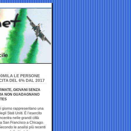
00MILA LE PERSONE
ITA DEL 6% DAL 2017
RMATE, GIOVANI SENZA
 MA NON GUADAGNANO
ATES
di giorno rappresentano una
 degli Stati Uniti. È l’esercito
ncentra nelle grandi città
a San Francisco a Chicago.
econdo le analisi più recenti