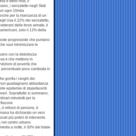
ss e dello Hud, il
bano, i senzatetto negli Stati
ni ogni 10mila
 anche per la mancanza di un
egli Usa il 22% dei senzatetto,
eterani delle forze armate, il
oamericani, solo il 13% della
oposte progressiste che puntano
 che vuol minimizzare le
gravano con la debolezza
sa e che mettono in
ondizioni di povertà che
a percentuale poco cambiata in
he gonfia i ranghi dei
ma non guadagnano abbastanza
elle epidemie di stupefacenti.
overi. Soprattutto si sommano,
dinari introdotti per la
’flacone
,4 milioni di persone, è
rniana ha dichiarato un vero
ocali più poteri di intervento.
 nel centro urbano.
media a notte, il 30% del totale