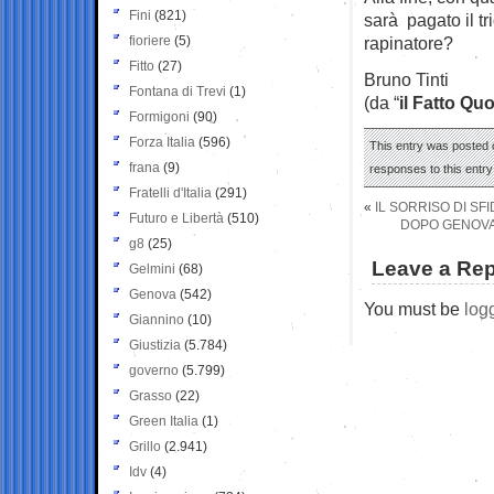
Fini
(821)
sarà pagato il tr
fioriere
(5)
rapinatore?
Fitto
(27)
Bruno Tinti
Fontana di Trevi
(1)
(da “
il Fatto Qu
Formigoni
(90)
Forza Italia
(596)
This entry was posted o
frana
(9)
responses to this entr
Fratelli d'Italia
(291)
«
IL SORRISO DI SF
Futuro e Libertà
(510)
DOPO GENOVA,
g8
(25)
Leave a Rep
Gelmini
(68)
Genova
(542)
You must be
log
Giannino
(10)
Giustizia
(5.784)
governo
(5.799)
Grasso
(22)
Green Italia
(1)
Grillo
(2.941)
Idv
(4)