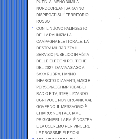
PUTIN: ALMENO 30MILA
NORDCOREANI SARANNO
DISPIEGATI SUL TERRITORIO
RUSSO
CON IL NUOVO PALINSESTO
DELLA RAI INIZIA LA
CAMPAGNA ELETTORALE. LA
DESTRA MILITARIZZA IL
SERVIZIO PUBBLICO IN VISTA
DELLE ELEZIONI POLITICHE
DEL 2027: DA VIA ASIAGO A
SAXA RUBRA, HANNO
INFARCITO DI AMANTI, AMICI E
PERSONAGGI IMPROBABILI
RADIO E TV, STERILIZZANDO
OGNI VOCE NON ORGANICA AL
GOVERNO. IL MESSAGGIO È
CHIARO: NON FACCIAMO
PRIGIONIERI. LA RAI È NOSTRA
E LA USEREMO PER VINCERE
LE PROSSIME ELEZIONI