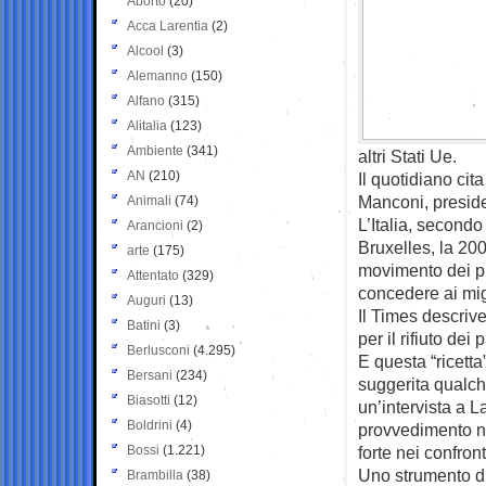
Aborto
(20)
Acca Larentia
(2)
Alcool
(3)
Alemanno
(150)
Alfano
(315)
Alitalia
(123)
Ambiente
(341)
altri Stati Ue.
AN
(210)
Il quotidiano cita
Manconi, preside
Animali
(74)
L’Italia, secondo
Arancioni
(2)
Bruxelles, la 200
arte
(175)
movimento dei p
Attentato
(329)
concedere ai mig
Auguri
(13)
Il Times descrive
Batini
(3)
per il rifiuto dei
Berlusconi
(4.295)
E questa “ricetta
Bersani
(234)
suggerita qualch
Biasotti
(12)
un’intervista a 
Boldrini
(4)
provvedimento na
Bossi
(1.221)
forte nei confront
Uno strumento di
Brambilla
(38)