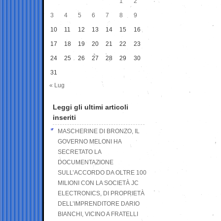
1
2
3
4
5
6
7
8
9
10
11
12
13
14
15
16
17
18
19
20
21
22
23
24
25
26
27
28
29
30
31
« Lug
Leggi gli ultimi articoli
inseriti
MASCHERINE DI BRONZO, IL
GOVERNO MELONI HA
SECRETATO LA
DOCUMENTAZIONE
SULL’ACCORDO DA OLTRE 100
MILIONI CON LA SOCIETÀ JC
ELECTRONICS, DI PROPRIETÀ
DELL’IMPRENDITORE DARIO
BIANCHI, VICINO A FRATELLI