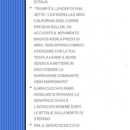
D’ITALIA
“TRUMP È IL LEADER DI UNA
SETTA”. L’EX MODELLA E MISS
CALIFORNIA 2009, CARRIE
PREJEAN BOLLER, HA
ACCUSATO IL MOVIMENTO
MAGA DI AVERLA PRESO DI
MIRA: “NON APPENA COMINCI
A PENSARE CON LA TUA
TESTA, A USARE IL BUON
SENSO E A METTERE IN
DISCUSSIONE LA
NARRAZIONE DOMINANTE,
VIENI EMARGINATO”
ILARIA CUCCHI E FABIO
ANSELMO SI SPOSANO; LA
SENATRICE DI AVS E
L’AVVOCATO INSIEME DOPO
LE BTTGLIE SULLA MORTE DI
STEFANO
KIM, IL SERVO SCIOCCO DI