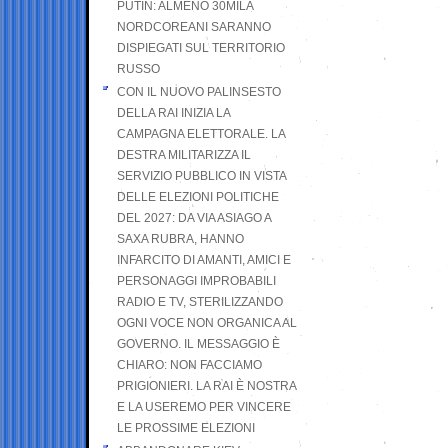
PUTIN: ALMENO 30MILA
NORDCOREANI SARANNO
DISPIEGATI SUL TERRITORIO
RUSSO
CON IL NUOVO PALINSESTO
DELLA RAI INIZIA LA
CAMPAGNA ELETTORALE. LA
DESTRA MILITARIZZA IL
SERVIZIO PUBBLICO IN VISTA
DELLE ELEZIONI POLITICHE
DEL 2027: DA VIA ASIAGO A
SAXA RUBRA, HANNO
INFARCITO DI AMANTI, AMICI E
PERSONAGGI IMPROBABILI
RADIO E TV, STERILIZZANDO
OGNI VOCE NON ORGANICA AL
GOVERNO. IL MESSAGGIO È
CHIARO: NON FACCIAMO
PRIGIONIERI. LA RAI È NOSTRA
E LA USEREMO PER VINCERE
LE PROSSIME ELEZIONI