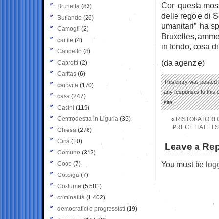
Con questa mossa 
Brunetta
(83)
delle regole di 
Burlando
(26)
umanitari”, ha s
Camogli
(2)
Bruxelles, ammes
canile
(4)
in fondo, cosa di
Cappello
(8)
(da agenzie)
Caprotti
(2)
Caritas
(6)
This entry was posted o
carovita
(170)
any responses to this 
casa
(247)
site.
Casini
(119)
Centrodestra in Liguria
(35)
«
RISTORATORI 
PRECETTATE I 
Chiesa
(276)
Cina
(10)
Leave a Rep
Comune
(342)
You must be
log
Coop
(7)
Cossiga
(7)
Costume
(5.581)
criminalità
(1.402)
democratici e progressisti
(19)