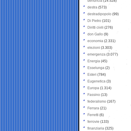
denuncia
(14.528)
destra
(573)
destradipopolo
(99)
Di Pietro
(101)
Diritti civili
(276)
don Gallo
(9)
economia
(2.331)
elezioni
(3.303)
emergenza
(3.077)
Energia
(45)
Esselunga
(2)
Esteri
(784)
Eugenetica
(3)
Europa
(1.314)
Fassino
(13)
federalismo
(167)
Ferrara
(21)
Ferretti
(6)
ferrovie
(133)
finanziaria
(325)