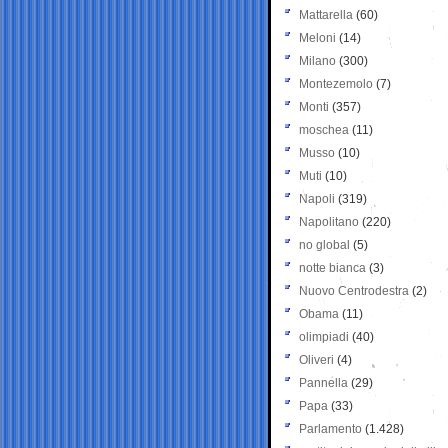
Mattarella
(60)
Meloni
(14)
Milano
(300)
Montezemolo
(7)
Monti
(357)
moschea
(11)
Musso
(10)
Muti
(10)
Napoli
(319)
Napolitano
(220)
no global
(5)
notte bianca
(3)
Nuovo Centrodestra
(2)
Obama
(11)
olimpiadi
(40)
Oliveri
(4)
Pannella
(29)
Papa
(33)
Parlamento
(1.428)