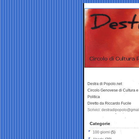
Destra di Popolo.net
Circolo Genovese di Cultura e
Politica
Diretto da Riccardo Fucile
Scrivici: destradipopolo@gma
Categorie
100 giorni
(5)