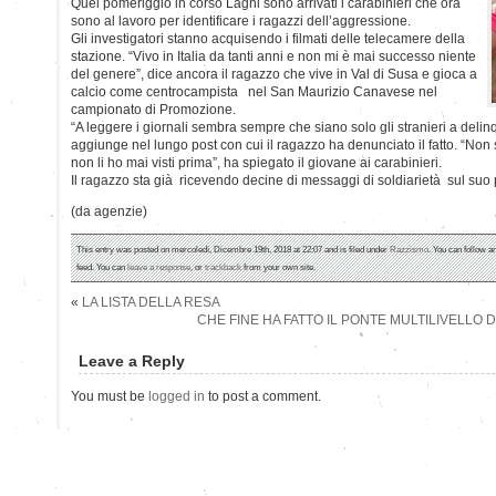
Quel pomeriggio in corso Laghi sono arrivati i carabinieri che ora
sono al lavoro per identificare i ragazzi dell’aggressione.
Gli investigatori stanno acquisendo i filmati delle telecamere della
stazione. “Vivo in Italia da tanti anni e non mi è mai successo niente
del genere”, dice ancora il ragazzo che vive in Val di Susa e gioca a
calcio come centrocampista nel San Maurizio Canavese nel
campionato di Promozione.
“A leggere i giornali sembra sempre che siano solo gli stranieri a deli
aggiunge nel lungo post con cui il ragazzo ha denunciato il fatto. “Non 
non li ho mai visti prima”, ha spiegato il giovane ai carabinieri.
Il ragazzo sta già ricevendo decine di messaggi di soldiarietà sul suo 
(da agenzie)
This entry was posted on mercoledì, Dicembre 19th, 2018 at 22:07 and is filed under
Razzismo
. You can follow a
feed. You can
leave a response
, or
trackback
from your own site.
«
LA LISTA DELLA RESA
CHE FINE HA FATTO IL PONTE MULTILIVELLO 
Leave a Reply
You must be
logged in
to post a comment.