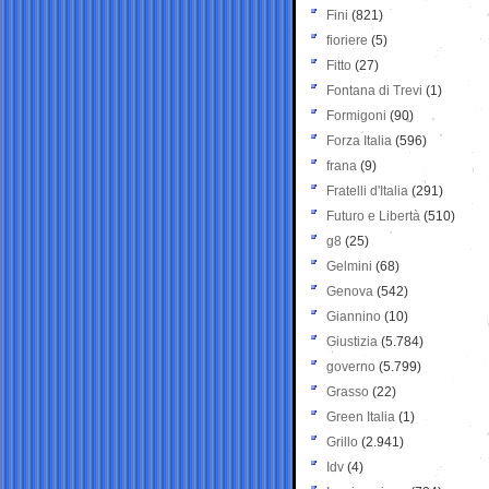
Fini
(821)
fioriere
(5)
Fitto
(27)
Fontana di Trevi
(1)
Formigoni
(90)
Forza Italia
(596)
frana
(9)
Fratelli d'Italia
(291)
Futuro e Libertà
(510)
g8
(25)
Gelmini
(68)
Genova
(542)
Giannino
(10)
Giustizia
(5.784)
governo
(5.799)
Grasso
(22)
Green Italia
(1)
Grillo
(2.941)
Idv
(4)