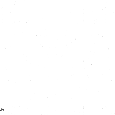
)
19)