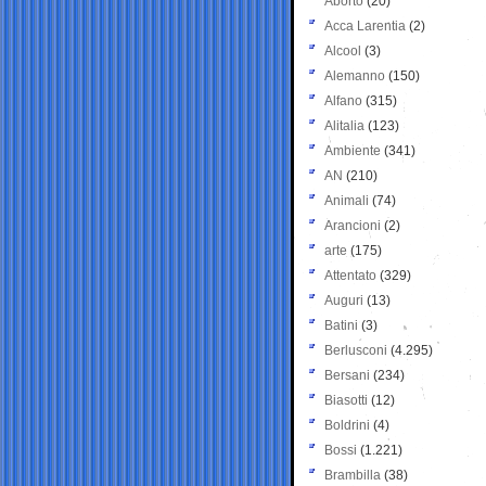
Aborto
(20)
Acca Larentia
(2)
Alcool
(3)
Alemanno
(150)
Alfano
(315)
Alitalia
(123)
Ambiente
(341)
AN
(210)
Animali
(74)
Arancioni
(2)
arte
(175)
Attentato
(329)
Auguri
(13)
Batini
(3)
Berlusconi
(4.295)
Bersani
(234)
Biasotti
(12)
Boldrini
(4)
Bossi
(1.221)
Brambilla
(38)