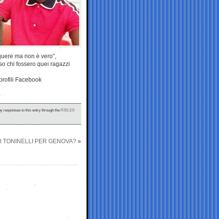
nquere ma non è vero”,
so chi fossero quei ragazzi
profili Facebook
ny responses to this entry through the
RSS 2.0
DI TONINELLI PER GENOVA?
»