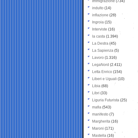
Immigrazione
(734)
indulto
(14)
inflazione
(26)
Ingroia
(15)
Interviste
(16)
la casta
(1.394)
La Destra
(45)
La Sapienza
(5)
Lavoro
(1.316)
LegaNord
(2.411)
Letta Enrico
(154)
Liberi e Uguali
(10)
Libia
(68)
Libri
(33)
Liguria Futurista
(25)
mafia
(543)
manifesto
(7)
Margherita
(16)
Maroni
(171)
Mastella
(16)