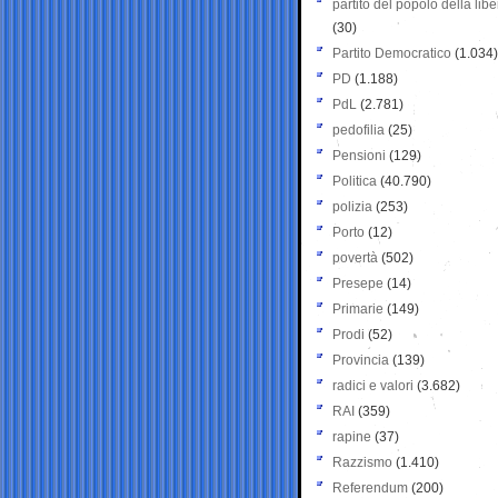
partito del popolo della libe
(30)
Partito Democratico
(1.034)
PD
(1.188)
PdL
(2.781)
pedofilia
(25)
Pensioni
(129)
Politica
(40.790)
polizia
(253)
Porto
(12)
povertà
(502)
Presepe
(14)
Primarie
(149)
Prodi
(52)
Provincia
(139)
radici e valori
(3.682)
RAI
(359)
rapine
(37)
Razzismo
(1.410)
Referendum
(200)