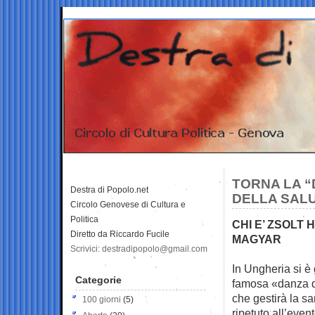
TORNA LA “
Destra di Popolo.net
DELLA SAL
Circolo Genovese di Cultura e
Politica
CHI E’ ZSOLT
Diretto da Riccardo Fucile
MAGYAR
Scrivici: destradipopolo@gmail.com
In Ungheria si è
Categorie
famosa
«danza de
che gestirà la s
100 giorni
(5)
ripetuto all’eve