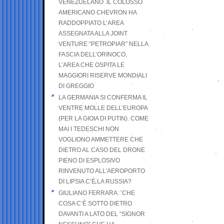
VENEZUELANO .IL COLOSSO
AMERICANO CHEVRON HA
RADDOPPIATO L’AREA
ASSEGNATA ALLA JOINT
VENTURE “PETROPIAR” NELLA
FASCIA DELL’ORINOCO,
L’AREA CHE OSPITA LE
MAGGIORI RISERVE MONDIALI
DI GREGGIO
LA GERMANIA SI CONFERMA IL
VENTRE MOLLE DELL’EUROPA
(PER LA GIOIA DI PUTIN). COME
MAI I TEDESCHI NON
VOGLIONO AMMETTERE CHE
DIETRO AL CASO DEL DRONE
PIENO DI ESPLOSIVO
RINVENUTO ALL’AEROPORTO
DI LIPSIA C’È LA RUSSIA?
GIULIANO FERRARA: ’CHE
COSA C’È SOTTO DIETRO
DAVANTI A LATO DEL “SIGNOR