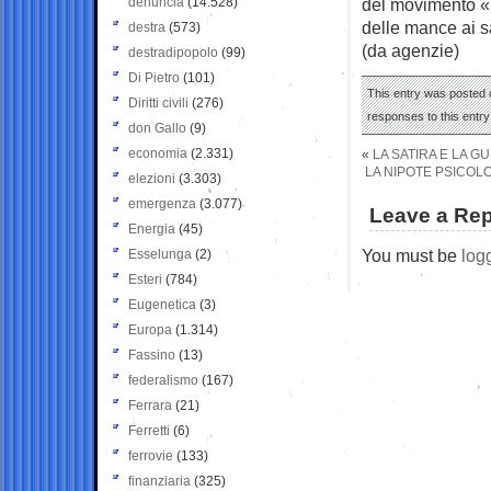
denuncia
(14.528)
del movimento «1
delle mance ai sa
destra
(573)
(da agenzie)
destradipopolo
(99)
Di Pietro
(101)
This entry was posted 
Diritti civili
(276)
responses to this entr
don Gallo
(9)
economia
(2.331)
«
LA SATIRA E LA G
LA NIPOTE PSICOL
elezioni
(3.303)
emergenza
(3.077)
Leave a Rep
Energia
(45)
You must be
log
Esselunga
(2)
Esteri
(784)
Eugenetica
(3)
Europa
(1.314)
Fassino
(13)
federalismo
(167)
Ferrara
(21)
Ferretti
(6)
ferrovie
(133)
finanziaria
(325)