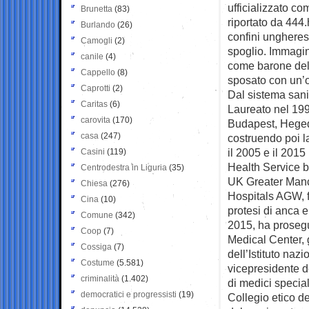
ufficializzato c
Brunetta
(83)
riportato da 444.
Burlando
(26)
confini ungheresi
Camogli
(2)
spoglio. Immagin
canile
(4)
come barone dell
Cappello
(8)
sposato con un’oc
Caprotti
(2)
Dal sistema sanit
Caritas
(6)
Laureato nel 199
carovita
(170)
Budapest, Hegedű
casa
(247)
costruendo poi la
il 2005 e il 2015
Casini
(119)
Health Service 
Centrodestra in Liguria
(35)
UK Greater Manch
Chiesa
(276)
Hospitals AGW, f
Cina
(10)
protesi di anca e
Comune
(342)
2015, ha prosegu
Coop
(7)
Medical Center, g
Cossiga
(7)
dell’Istituto naz
Costume
(5.581)
vicepresidente d
criminalità
(1.402)
di medici special
democratici e progressisti
(19)
Collegio etico d