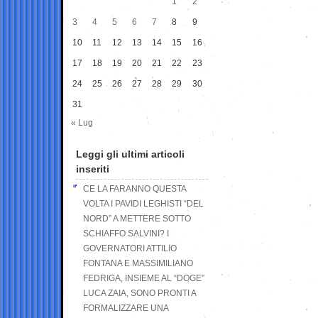
1
2
3
4
5
6
7
8
9
10
11
12
13
14
15
16
17
18
19
20
21
22
23
24
25
26
27
28
29
30
31
« Lug
Leggi gli ultimi articoli
inseriti
CE LA FARANNO QUESTA
VOLTA I PAVIDI LEGHISTI “DEL
NORD” A METTERE SOTTO
SCHIAFFO SALVINI? I
GOVERNATORI ATTILIO
FONTANA E MASSIMILIANO
FEDRIGA, INSIEME AL “DOGE”
LUCA ZAIA, SONO PRONTI A
FORMALIZZARE UNA