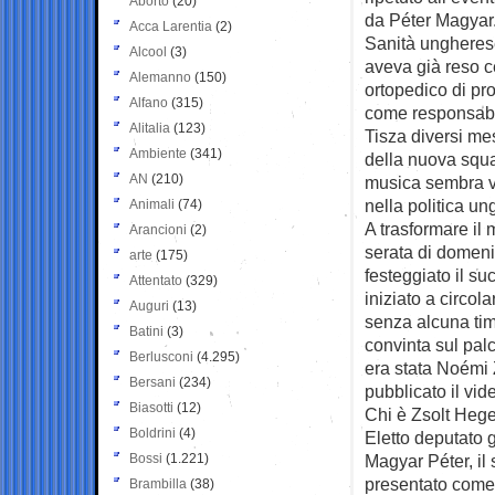
Aborto
(20)
da Péter Magyar.
Acca Larentia
(2)
Sanità ungherese
Alcool
(3)
aveva già reso c
Alemanno
(150)
ortopedico di pr
Alfano
(315)
come responsabil
Alitalia
(123)
Tisza diversi mes
Ambiente
(341)
della nuova squa
AN
(210)
musica sembra vo
nella politica u
Animali
(74)
A trasformare il
Arancioni
(2)
serata di domeni
arte
(175)
festeggiato il su
Attentato
(329)
iniziato a circol
Auguri
(13)
senza alcuna timi
Batini
(3)
convinta sul palc
Berlusconi
(4.295)
era stata Noémi 
Bersani
(234)
pubblicato il vide
Biasotti
(12)
Chi è Zsolt Hege
Boldrini
(4)
Eletto deputato 
Bossi
(1.221)
Magyar Péter, il
presentato come 
Brambilla
(38)