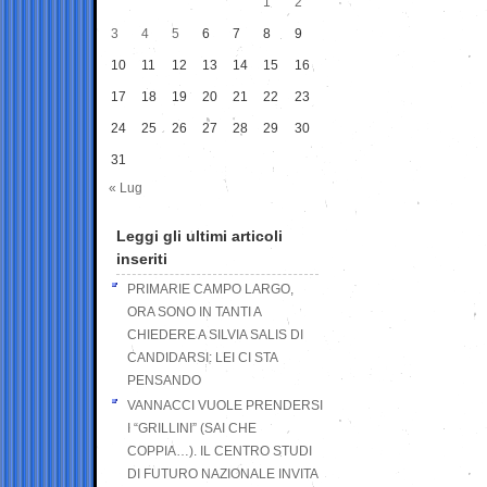
1
2
3
4
5
6
7
8
9
10
11
12
13
14
15
16
17
18
19
20
21
22
23
24
25
26
27
28
29
30
31
« Lug
Leggi gli ultimi articoli
inseriti
PRIMARIE CAMPO LARGO,
ORA SONO IN TANTI A
CHIEDERE A SILVIA SALIS DI
CANDIDARSI: LEI CI STA
PENSANDO
VANNACCI VUOLE PRENDERSI
I “GRILLINI” (SAI CHE
COPPIA…). IL CENTRO STUDI
DI FUTURO NAZIONALE INVITA