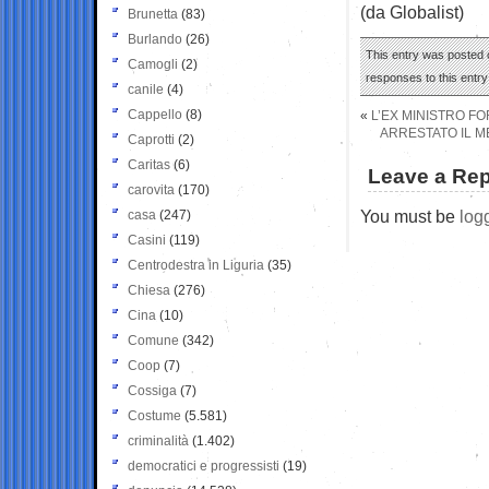
(da Globalist)
Brunetta
(83)
Burlando
(26)
This entry was posted o
Camogli
(2)
responses to this entr
canile
(4)
Cappello
(8)
«
L’EX MINISTRO F
ARRESTATO IL M
Caprotti
(2)
Caritas
(6)
Leave a Rep
carovita
(170)
You must be
log
casa
(247)
Casini
(119)
Centrodestra in Liguria
(35)
Chiesa
(276)
Cina
(10)
Comune
(342)
Coop
(7)
Cossiga
(7)
Costume
(5.581)
criminalità
(1.402)
democratici e progressisti
(19)