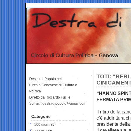
TOTI: “BE
Destra di Popolo.net
CINICAMEN
Circolo Genovese di Cultura e
Politica
“HANNO SPIN
Diretto da Riccardo Fucile
FERMATA PRI
Scrivici: destradipopolo@gmail.com
Il ritiro della c
Categorie
c’è
addirittura c
presidente della
100 giorni
(5)
il cavaliere sia 