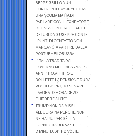
BEPPE GRILLO A UN
CONFRONTO. VANNACCI HA
UNA VOGLIA MATTA DI
PARLARE CON IL FONDATORE
DEL M5S E INTERCETTARE I
DELUSI DA GIUSEPPE CONTE.
I PUNTI DI CONTATTO NON
MANCANO, A PARTIRE DALLA
POSTURA FILORUSSA
L’ITALIA TRADITA DAL
GOVERNO MELONI. ANNA , 72
ANNI; “TRA AFFITTO E
BOLLETTE LA PENSIONE DURA
POCHI GIORNI, HO SEMPRE
LAVORATO E ORA DEVO
CHIEDERE AIUTO”
TRUMP NON DÀ MISSILI
ALL’UCRAINA PERCHÉ NON
NE HA PIÙ PER SÉ : LA
FORNITURA DI RAZZI È
DIMINUITA DI TRE VOLTE