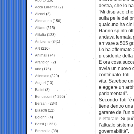
Aborto
(20)
destra, che lo ha
Acca Larentia
(2)
“Mi dispiace che
Alcool
(3)
sulla pelle del 
Alemanno
(150)
qualcuno ha cini
Alfano
(315)
Hanno spinto olt
Alitalia
(123)
andava fermata pr
Ambiente
(341)
arrivare a 505 gra
AN
(210)
Lo ha affermato a
presidente della 
Animali
(74)
E ora cosa succe
Arancioni
(2)
avvia un nuovo c
arte
(175)
continuato Toti 
Attentato
(329)
vita. Sarebbe un
Auguri
(13)
eleggere un arbit
Batini
(3)
parlamentari”.
Berlusconi
(4.295)
Secondo Toti “è i
Bersani
(234)
tiene dentro una s
Biasotti
(12)
garante dell’unit
Boldrini
(4)
elettorale. Si pu
Bossi
(1.221)
l’attuale sistema
governabilità”.
Brambilla
(38)