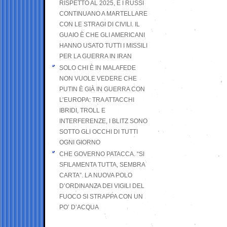
RISPETTO AL 2025, E I RUSSI
CONTINUANO A MARTELLARE
CON LE STRAGI DI CIVILI. IL
GUAIO È CHE GLI AMERICANI
HANNO USATO TUTTI I MISSILI
PER LA GUERRA IN IRAN
SOLO CHI È IN MALAFEDE
NON VUOLE VEDERE CHE
PUTIN È GIÀ IN GUERRA CON
L’EUROPA: TRA ATTACCHI
IBRIDI, TROLL E
INTERFERENZE, I BLITZ SONO
SOTTO GLI OCCHI DI TUTTI
OGNI GIORNO
CHE GOVERNO PATACCA. “SI
SFILAMENTA TUTTA, SEMBRA
CARTA”. LA NUOVA POLO
D’ORDINANZA DEI VIGILI DEL
FUOCO SI STRAPPA CON UN
PO’ D’ACQUA