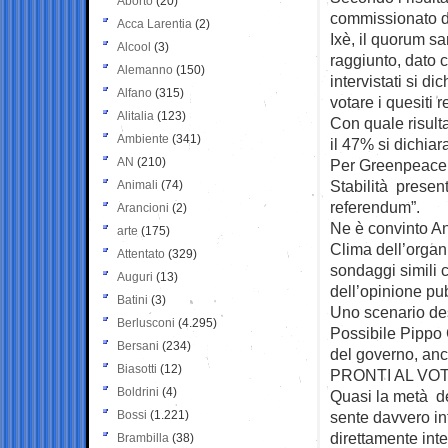
Aborto
(20)
commissionato da
Acca Larentia
(2)
Ixè, il quorum s
Alcool
(3)
raggiunto, dato 
Alemanno
(150)
intervistati si di
Alfano
(315)
votare i quesiti r
Alitalia
(123)
Con quale risult
Ambiente
(341)
il 47% si dichiar
AN
(210)
Per Greenpeace 
Stabilità present
Animali
(74)
referendum”.
Arancioni
(2)
Ne è convinto A
arte
(175)
Clima dell’organ
Attentato
(329)
sondaggi simili 
Auguri
(13)
dell’opinione pub
Batini
(3)
Uno scenario desc
Berlusconi
(4.295)
Possibile Pippo 
Bersani
(234)
del governo, anc
Biasotti
(12)
PRONTI AL VO
Boldrini
(4)
Quasi la metà de
Bossi
(1.221)
sente davvero in
direttamente int
Brambilla
(38)