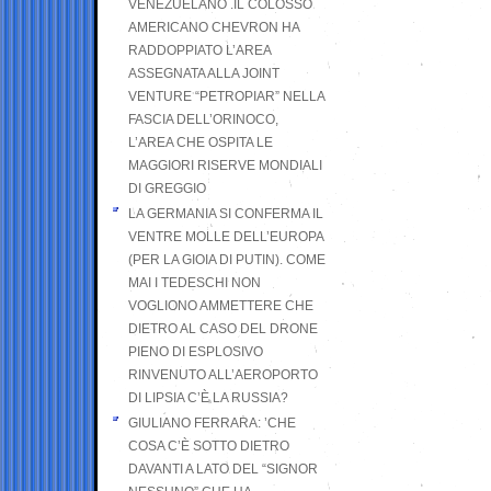
VENEZUELANO .IL COLOSSO
AMERICANO CHEVRON HA
RADDOPPIATO L’AREA
ASSEGNATA ALLA JOINT
VENTURE “PETROPIAR” NELLA
FASCIA DELL’ORINOCO,
L’AREA CHE OSPITA LE
MAGGIORI RISERVE MONDIALI
DI GREGGIO
LA GERMANIA SI CONFERMA IL
VENTRE MOLLE DELL’EUROPA
(PER LA GIOIA DI PUTIN). COME
MAI I TEDESCHI NON
VOGLIONO AMMETTERE CHE
DIETRO AL CASO DEL DRONE
PIENO DI ESPLOSIVO
RINVENUTO ALL’AEROPORTO
DI LIPSIA C’È LA RUSSIA?
GIULIANO FERRARA: ’CHE
COSA C’È SOTTO DIETRO
DAVANTI A LATO DEL “SIGNOR