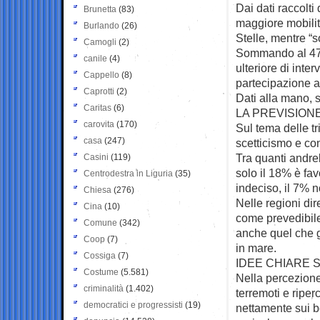
Dai dati raccolti 
Brunetta
(83)
maggiore mobilita
Burlando
(26)
Stelle, mentre “so
Camogli
(2)
Sommando al 47% 
canile
(4)
ulteriore di inte
Cappello
(8)
partecipazione a
Caprotti
(2)
Dati alla mano,
Caritas
(6)
LA PREVISIONE
carovita
(170)
Sul tema delle t
casa
(247)
scetticismo e con
Tra quanti andreb
Casini
(119)
solo il 18% è fav
Centrodestra in Liguria
(35)
indeciso, il 7% 
Chiesa
(276)
Nelle regioni dir
Cina
(10)
come prevedibile
Comune
(342)
anche quel che gl
Coop
(7)
in mare.
Cossiga
(7)
IDEE CHIARE S
Costume
(5.581)
Nella percezione
criminalità
(1.402)
terremoti e ripe
democratici e progressisti
(19)
nettamente sui be