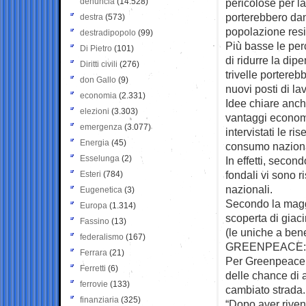
denuncia
(14.528)
pericolose per l
porterebbero dan
destra
(573)
popolazione resi
destradipopolo
(99)
Più basse le perc
Di Pietro
(101)
di ridurre la dip
Diritti civili
(276)
trivelle portere
don Gallo
(9)
nuovi posti di la
economia
(2.331)
Idee chiare anch
elezioni
(3.303)
vantaggi economic
emergenza
(3.077)
intervistati le r
Energia
(45)
consumo nazional
Esselunga
(2)
In effetti, secon
fondali vi sono 
Esteri
(784)
nazionali.
Eugenetica
(3)
Secondo la maggio
Europa
(1.314)
scoperta di giac
Fassino
(13)
(le uniche a bene
federalismo
(167)
GREENPEACE: 
Ferrara
(21)
Per Greenpeace q
Ferretti
(6)
delle chance di 
ferrovie
(133)
cambiato strada.
finanziaria
(325)
“Dopo aver rivend