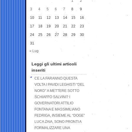
1
2
3
4
5
6
7
8
9
10
11
12
13
14
15
16
17
18
19
20
21
22
23
24
25
26
27
28
29
30
31
« Lug
Leggi gli ultimi articoli
inseriti
CE LA FARANNO QUESTA
VOLTA I PAVIDI LEGHISTI “DEL
NORD” A METTERE SOTTO
SCHIAFFO SALVINI? I
GOVERNATORI ATTILIO
FONTANA E MASSIMILIANO
FEDRIGA, INSIEME AL “DOGE”
LUCA ZAIA, SONO PRONTI A
FORMALIZZARE UNA