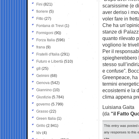
Fini
(821)
scarsissime (e di
fioriere
(5)
aver deriso i mo
voler fare in fret
Fitto
(27)
Che ha un’opinio
Fontana di Trevi
(1)
stanze di Palazz
Formigoni
(90)
quanto rilevato p
Forza Italia
(596)
vogliono le trivel
frana
(9)
Per il responsab
Fratelli d'Italia
(291)
spiegherebbero l
Futuro e Libertà
(510)
stesso sull’indi
g8
(25)
e confuse”. Bocci
Gelmini
(68)
Greenpeace, ha s
Genova
(542)
termini energetic
ecosistemi e la d
Giannino
(10)
clima appena pres
Giustizia
(5.784)
governo
(5.799)
Luisiana Gaita
Grasso
(22)
(da
“il Fatto Qu
Green Italia
(1)
Grillo
(2.941)
This entry was posted 
any responses to this 
Idv
(4)
site.