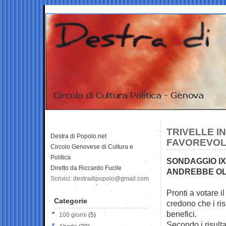
TRIVELLE IN
Destra di Popolo.net
FAVOREVO
Circolo Genovese di Cultura e
Politica
SONDAGGIO I
Diretto da Riccardo Fucile
ANDREBBE OLT
Scrivici: destradipopolo@gmail.com
Pronti a votare il
Categorie
credono che i ri
benefici.
100 giorni
(5)
Secondo i risult