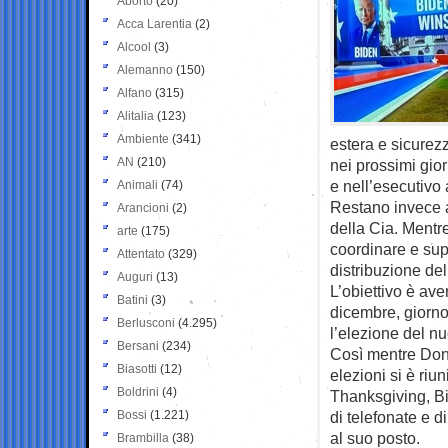
Aborto
(20)
Acca Larentia
(2)
Alcool
(3)
Alemanno
(150)
Alfano
(315)
Alitalia
(123)
Ambiente
(341)
estera e sicurezz
AN
(210)
nei prossimi gio
e nell’esecutivo 
Animali
(74)
Restano invece a
Arancioni
(2)
della Cia. Mentre
arte
(175)
coordinare e sup
Attentato
(329)
distribuzione del
Auguri
(13)
L’obiettivo è ave
Batini
(3)
dicembre, giorno 
Berlusconi
(4.295)
l’elezione del n
Bersani
(234)
Così mentre Don
Biasotti
(12)
elezioni si è ri
Boldrini
(4)
Thanksgiving, Bi
Bossi
(1.221)
di telefonate e d
al suo posto.
Brambilla
(38)