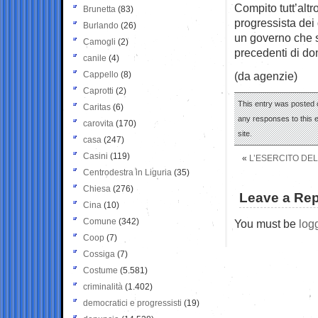
Compito tutt’altr
Brunetta
(83)
progressista dei 
Burlando
(26)
un governo che s
Camogli
(2)
precedenti di do
canile
(4)
Cappello
(8)
(da agenzie)
Caprotti
(2)
This entry was posted 
Caritas
(6)
any responses to this 
carovita
(170)
site.
casa
(247)
Casini
(119)
«
L’ESERCITO DEL
Centrodestra in Liguria
(35)
Chiesa
(276)
Leave a Rep
Cina
(10)
Comune
(342)
You must be
log
Coop
(7)
Cossiga
(7)
Costume
(5.581)
criminalità
(1.402)
democratici e progressisti
(19)