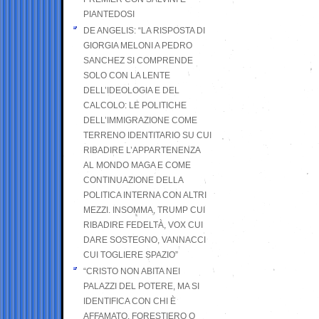
PIANTEDOSI
DE ANGELIS: “LA RISPOSTA DI
GIORGIA MELONI A PEDRO
SANCHEZ SI COMPRENDE
SOLO CON LA LENTE
DELL’IDEOLOGIA E DEL
CALCOLO: LE POLITICHE
DELL’IMMIGRAZIONE COME
TERRENO IDENTITARIO SU CUI
RIBADIRE L’APPARTENENZA
AL MONDO MAGA E COME
CONTINUAZIONE DELLA
POLITICA INTERNA CON ALTRI
MEZZI. INSOMMA, TRUMP CUI
RIBADIRE FEDELTÀ, VOX CUI
DARE SOSTEGNO, VANNACCI
CUI TOGLIERE SPAZIO”
“CRISTO NON ABITA NEI
PALAZZI DEL POTERE, MA SI
IDENTIFICA CON CHI È
AFFAMATO, FORESTIERO O