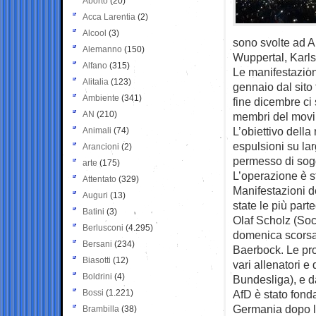
Aborto
(20)
Acca Larentia
(2)
Alcool
(3)
sono svolte ad 
Alemanno
(150)
Wuppertal, Karl
Alfano
(315)
Le manifestazion
Alitalia
(123)
gennaio dal sito
Ambiente
(341)
fine dicembre ci 
AN
(210)
membri del movim
L’obiettivo della
Animali
(74)
espulsioni su lar
Arancioni
(2)
permesso di soggi
arte
(175)
L’operazione è st
Attentato
(329)
Manifestazioni d
Auguri
(13)
state le più par
Batini
(3)
Olaf Scholz (Soc
Berlusconi
(4.295)
domenica scorsa 
Bersani
(234)
Baerbock. Le prot
Biasotti
(12)
vari allenatori e
Boldrini
(4)
Bundesliga), e d
Bossi
(1.221)
AfD è stato fonda
Germania dopo l’
Brambilla
(38)