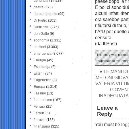
denuncia
(14.528)
paese dopo la f
E poi ci sono dub
destra
(573)
alcuni infatti ri
destradipopolo
(99)
ora sarebbe part
Di Pietro
(101)
rifiutarsi di far
Diritti civili
(276)
l’AfD per quello
don Gallo
(9)
censura.
economia
(2.331)
(da Il Post)
elezioni
(3.303)
emergenza
(3.077)
This entry was posted 
Energia
(45)
responses to this entr
Esselunga
(2)
«
LE MANI DI
Esteri
(784)
MELONI GIOVA
Eugenetica
(3)
VALERIA VITT
Europa
(1.314)
GIOVENT
Fassino
(13)
INADEGUATA 
federalismo
(167)
Ferrara
(21)
Leave a
Reply
Ferretti
(6)
ferrovie
(133)
You must be
log
finanziaria
(325)