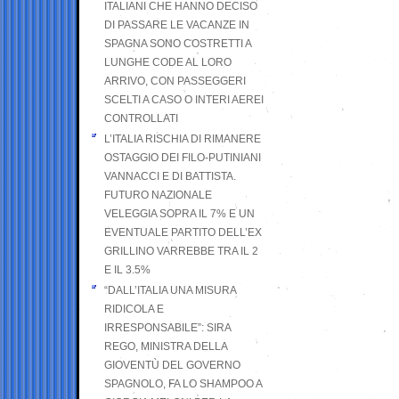
ITALIANI CHE HANNO DECISO
DI PASSARE LE VACANZE IN
SPAGNA SONO COSTRETTI A
LUNGHE CODE AL LORO
ARRIVO, CON PASSEGGERI
SCELTI A CASO O INTERI AEREI
CONTROLLATI
L’ITALIA RISCHIA DI RIMANERE
OSTAGGIO DEI FILO-PUTINIANI
VANNACCI E DI BATTISTA.
FUTURO NAZIONALE
VELEGGIA SOPRA IL 7% E UN
EVENTUALE PARTITO DELL’EX
GRILLINO VARREBBE TRA IL 2
E IL 3.5%
“DALL’ITALIA UNA MISURA
RIDICOLA E
IRRESPONSABILE”: SIRA
REGO, MINISTRA DELLA
GIOVENTÙ DEL GOVERNO
SPAGNOLO, FA LO SHAMPOO A