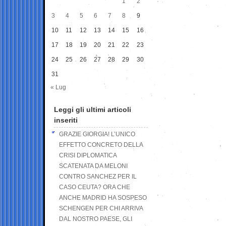
1
2
3
4
5
6
7
8
9
10
11
12
13
14
15
16
17
18
19
20
21
22
23
24
25
26
27
28
29
30
31
« Lug
Leggi gli ultimi articoli
inseriti
GRAZIE GIORGIA! L’UNICO
EFFETTO CONCRETO DELLA
CRISI DIPLOMATICA
SCATENATA DA MELONI
CONTRO SANCHEZ PER IL
CASO CEUTA? ORA CHE
ANCHE MADRID HA SOSPESO
SCHENGEN PER CHI ARRIVA
DAL NOSTRO PAESE, GLI