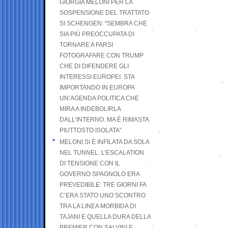
GIORGIA MELONI PER LA
SOSPENSIONE DEL TRATTATO
SI SCHENGEN: “SEMBRA CHE
SIA PIÙ PREOCCUPATA DI
TORNARE A FARSI
FOTOGRAFARE CON TRUMP
CHE DI DIFENDERE GLI
INTERESSI EUROPEI. STA
IMPORTANDO IN EUROPA
UN’AGENDA POLITICA CHE
MIRA A INDEBOLIRLA
DALL’INTERNO. MA È RIMASTA
PIUTTOSTO ISOLATA”
MELONI SI È INFILATA DA SOLA
NEL TUNNEL. L’ESCALATION
DI TENSIONE CON IL
GOVERNO SPAGNOLO ERA
PREVEDIBILE: TRE GIORNI FA
C’ERA STATO UNO SCONTRO
TRA LA LINEA MORBIDA DI
TAJANI E QUELLA DURA DELLA
PREMIER CON SALVINI E