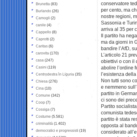
conservatore ted
Brunetta
(83)
per cento, ma che
Burlando
(26)
nostre regioni, 
Camogli
(2)
Sassonia e Turing
canile
(4)
arriva al 35 per 
Cappello
(8)
Il partito ha neg
Caprotti
(2)
ma da giorni in 
Caritas
(6)
bandire l’AfD, su
carovita
(170)
L’articolo 21 pre
casa
(247)
obiettivi o con i
abolire l’ordine
Casini
(119)
l’esistenza dell
Centrodestra in Liguria
(35)
Non tutti sono co
Chiesa
(276)
e nemmeno sull’e
Cina
(10)
partito in Germa
Comune
(342)
ci sono dei prece
Coop
(7)
Partito socialist
Cossiga
(7)
comunista tedesc
Costume
(5.581)
partito è stata r
criminalità
(1.402)
opposta al bando
democratici e progressisti
(19)
considerato all’