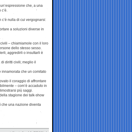
: un’espressione che, a una
 c’è.
n c’è nulla di cui vergognarsi:
rtare a soluzioni diverse in
civili – chiamiamole con il loro
persone dello stesso sesso.
, aggredirli o insultarli è
diritti civili; meglio il
e innamorata che un comitato
vato il coraggio di affrontare
babilmente – com’è accaduto in
dimostrarsi più saggi.
o della stagione dei talk-show
sì che una nazione diventa