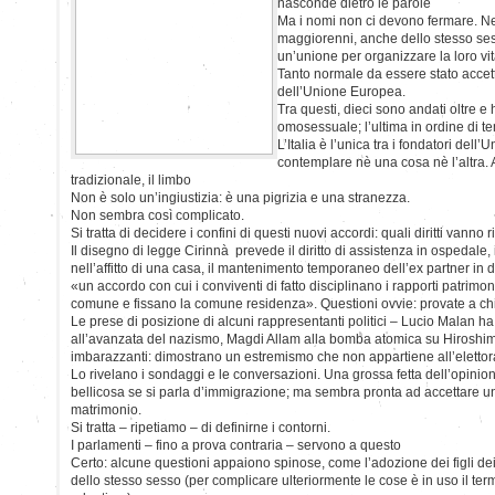
nasconde dietro le parole
Ma i nomi non ci devono fermare. N
maggiorenni, anche dello stesso ses
un’unione per organizzare la loro vi
Tanto normale da essere stato accet
dell’Unione Europea.
Tra questi, dieci sono andati oltre e
omosessuale; l’ultima in ordine di te
L’Italia è l’unica tra i fondatori del
contemplare nè una cosa nè l’altra. A
tradizionale, il limbo
Non è solo un’ingiustizia: è una pigrizia e una stranezza.
Non sembra così complicato.
Si tratta di decidere i confini di questi nuovi accordi: quali diritti vanno 
Il disegno di legge Cirinnà prevede il diritto di assistenza in ospedale, i
nell’affitto di una casa, il mantenimento temporaneo dell’ex partner in dif
«un accordo con cui i conviventi di fatto disciplinano i rapporti patrimonial
comune e fissano la comune residenza». Questioni ovvie: provate a chi
Le prese di posizione di alcuni rappresentanti politici – Lucio Malan ha 
all’avanzata del nazismo, Magdi Allam alla bomba atomica su Hiroshi
imbarazzanti: dimostrano un estremismo che non appartiene all’elettora
Lo rivelano i sondaggi e le conversazioni. Una grossa fetta dell’opinio
bellicosa se si parla d’immigrazione; ma sembra pronta ad accettare u
matrimonio.
Si tratta – ripetiamo – di definirne i contorni.
I parlamenti – fino a prova contraria – servono a questo
Certo: alcune questioni appaiono spinose, come l’adozione dei figli dei
dello stesso sesso (per complicare ulteriormente le cose è in uso il ter