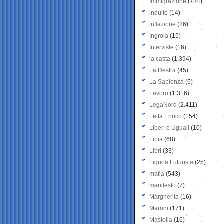
Immigrazione
(734)
indulto
(14)
inflazione
(26)
Ingroia
(15)
Interviste
(16)
la casta
(1.394)
La Destra
(45)
La Sapienza
(5)
Lavoro
(1.316)
LegaNord
(2.411)
Letta Enrico
(154)
Liberi e Uguali
(10)
Libia
(68)
Libri
(33)
Liguria Futurista
(25)
mafia
(543)
manifesto
(7)
Margherita
(16)
Maroni
(171)
Mastella
(16)