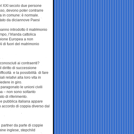
el XXI secolo due persone
so, devono poter contrarre
ta in comune: è normale.
tato da diciannove Paesi
 hanno introdotto il matrimonio
mpo, l’Irlanda cattolica
l’Unione Europea a non
l di fuori del matrimonio
riconosciuti ai contraenti?
l diritto di successione
ficoltà e la possibilità di fare
i relativi alla loro vita in
edere in giro.
paragonato le unioni civili
ma – non sono soltanto
to di riferimento.
ne pubblica italiana appare
n accordo di coppia diverso dal
 partner da parte di coppie
mine inglese, stepchild