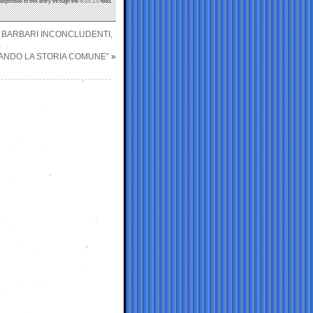
responses to this entry through the
RSS 2.0
feed.
I BARBARI INCONCLUDENTI,
EGANDO LA STORIA COMUNE”
»