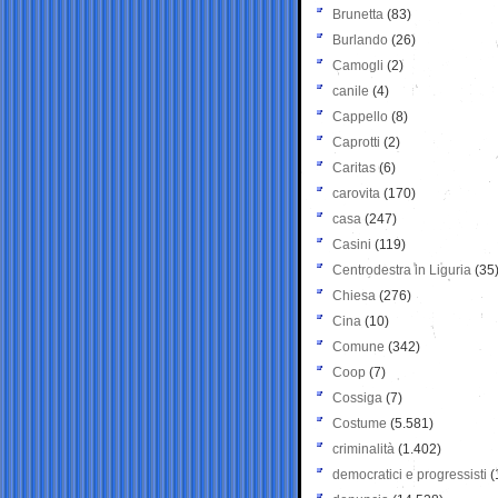
Brunetta
(83)
Burlando
(26)
Camogli
(2)
canile
(4)
Cappello
(8)
Caprotti
(2)
Caritas
(6)
carovita
(170)
casa
(247)
Casini
(119)
Centrodestra in Liguria
(35
Chiesa
(276)
Cina
(10)
Comune
(342)
Coop
(7)
Cossiga
(7)
Costume
(5.581)
criminalità
(1.402)
democratici e progressisti
(