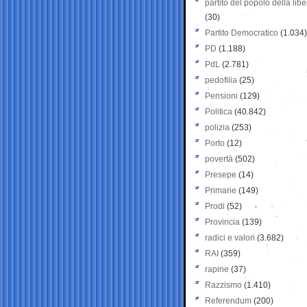
partito del popolo della libe
(30)
Partito Democratico
(1.034)
PD
(1.188)
PdL
(2.781)
pedofilia
(25)
Pensioni
(129)
Politica
(40.842)
polizia
(253)
Porto
(12)
povertà
(502)
Presepe
(14)
Primarie
(149)
Prodi
(52)
Provincia
(139)
radici e valori
(3.682)
RAI
(359)
rapine
(37)
Razzismo
(1.410)
Referendum
(200)