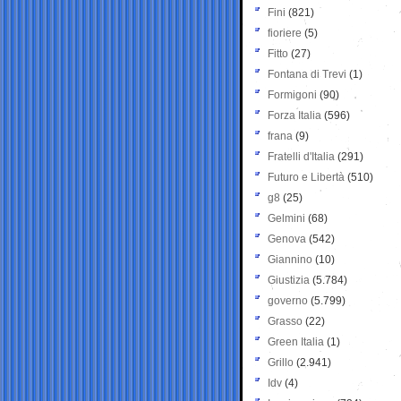
Fini
(821)
fioriere
(5)
Fitto
(27)
Fontana di Trevi
(1)
Formigoni
(90)
Forza Italia
(596)
frana
(9)
Fratelli d'Italia
(291)
Futuro e Libertà
(510)
g8
(25)
Gelmini
(68)
Genova
(542)
Giannino
(10)
Giustizia
(5.784)
governo
(5.799)
Grasso
(22)
Green Italia
(1)
Grillo
(2.941)
Idv
(4)