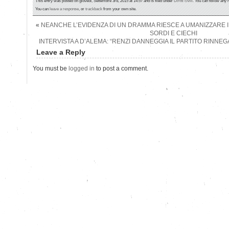
This entry was posted on giovedì, Settembre 3rd, 2015 at 14:57 and is filed under
Diritti civili
. You can follow any 
You can
leave a response
, or
trackback
from your own site.
«
NEANCHE L’EVIDENZA DI UN DRAMMA RIESCE A UMANIZZARE 
SORDI E CIECHI
INTERVISTA A D’ALEMA: “RENZI DANNEGGIA IL PARTITO RINN
Leave a Reply
You must be
logged in
to post a comment.