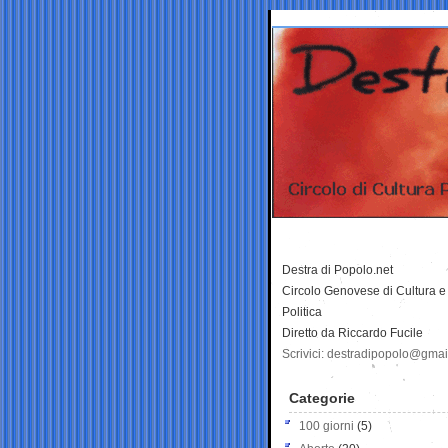
Destra di Popolo.net
Circolo Genovese di Cultura e
Politica
Diretto da Riccardo Fucile
Scrivici: destradipopolo@gma
Categorie
100 giorni
(5)