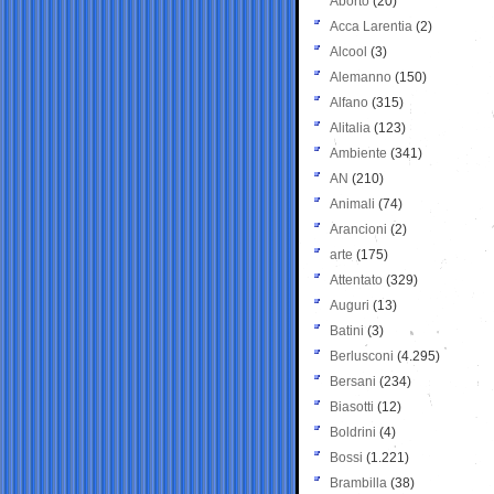
Aborto
(20)
Acca Larentia
(2)
Alcool
(3)
Alemanno
(150)
Alfano
(315)
Alitalia
(123)
Ambiente
(341)
AN
(210)
Animali
(74)
Arancioni
(2)
arte
(175)
Attentato
(329)
Auguri
(13)
Batini
(3)
Berlusconi
(4.295)
Bersani
(234)
Biasotti
(12)
Boldrini
(4)
Bossi
(1.221)
Brambilla
(38)