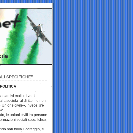
LI SPECIFICHE”
 POLITICA
ostantivi molto diversi –
la società al diritto – e non
. «Unione civile», invece, s’è
vo.
, le unioni civili tra persone
ormazioni sociali specifiche»,
ndo non trova il coraggio, si