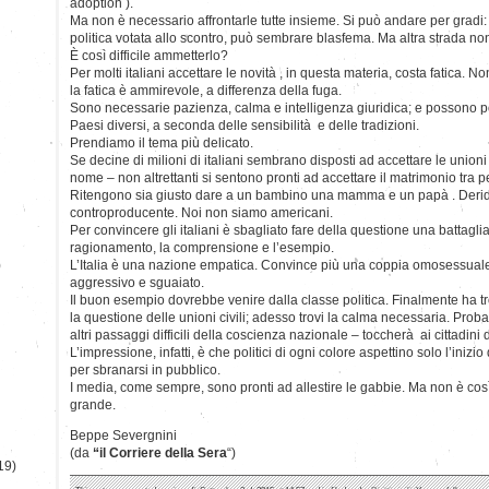
adoption ).
Ma non è necessario affrontarle tutte insieme. Si può andare per gradi
politica votata allo scontro, può sembrare blasfema. Ma altra strada non
È così difficile ammetterlo?
Per molti italiani accettare le novità , in questa materia, costa fatica. No
la fatica è ammirevole, a differenza della fuga.
Sono necessarie pazienza, calma e intelligenza giuridica; e possono po
Paesi diversi, a seconda delle sensibilità e delle tradizioni.
Prendiamo il tema più delicato.
Se decine di milioni di italiani sembrano disposti ad accettare le unioni 
nome – non altrettanti si sentono pronti ad accettare il matrimonio tra 
Ritengono sia giusto dare a un bambino una mamma e un papà . Deriderli
controproducente. Noi non siamo americani.
Per convincere gli italiani è sbagliato fare della questione una battaglia di 
ragionamento, la comprensione e l’esempio.
)
L’Italia è una nazione empatica. Convince più una coppia omosessual
aggressivo e sguaiato.
Il buon esempio dovrebbe venire dalla classe politica. Finalmente ha tro
la questione delle unioni civili; adesso trovi la calma necessaria. Pro
altri passaggi difficili della coscienza nazionale – toccherà ai cittadini 
L’impressione, infatti, è che politici di ogni colore aspettino solo l’inizi
per sbranarsi in pubblico.
I media, come sempre, sono pronti ad allestire le gabbie. Ma non è co
grande.
Beppe Severgnini
(da
“il Corriere della Sera
“)
19)