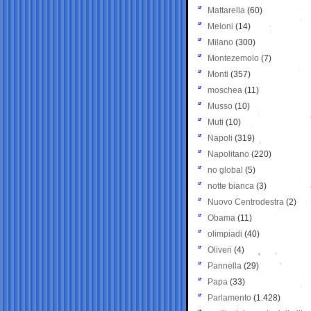
Mattarella
(60)
Meloni
(14)
Milano
(300)
Montezemolo
(7)
Monti
(357)
moschea
(11)
Musso
(10)
Muti
(10)
Napoli
(319)
Napolitano
(220)
no global
(5)
notte bianca
(3)
Nuovo Centrodestra
(2)
Obama
(11)
olimpiadi
(40)
Oliveri
(4)
Pannella
(29)
Papa
(33)
Parlamento
(1.428)