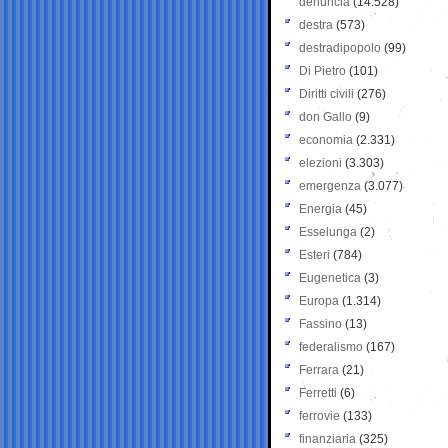
denuncia
(14.528)
destra
(573)
destradipopolo
(99)
Di Pietro
(101)
Diritti civili
(276)
don Gallo
(9)
economia
(2.331)
elezioni
(3.303)
emergenza
(3.077)
Energia
(45)
Esselunga
(2)
Esteri
(784)
Eugenetica
(3)
Europa
(1.314)
Fassino
(13)
federalismo
(167)
Ferrara
(21)
Ferretti
(6)
ferrovie
(133)
finanziaria
(325)