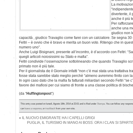
La motivazion
“indipendente
divertente, il 
anche il più 
Per rafforzare
anche una met
giudico non l
capacità , giudico Travaglio come farei con un calciatore. Se segna 3
Feltri – è ovvio che è bravo e merita un buon voto. Ritengo che in ques
numero uno”.
Anche Luigi Bisignani, presente all’incontro, è d’accordo con Feltri: “
quegli articoli noiosissimi su Stato e mafia”.
Feltri condivide l’osservazione sottolineando che quando Travaglio scri
primato non è più tale.
Per il giornalista de il Giornale infatti “non c’è mai stata una trattativa t
fosse stata sarebbe stato meglio perchè “almeno avremmo finito con la
In ogni caso dato che la mafia fa fatturati miliardari secondo Feltri “se c’
favore dei mafiosi per cui siamo di fronte a una classe politica di bischer
(da “
Huffingtonpost
“)
This entry was posted on lunedì, Agosto 18th, 2014 at 22:01 and is filed under
Stampa
. You can follow any respons
can
leave a response
, or
trackback
from your own site.
«
IL NUOVO EMIGRANTE HA I CAPELLI GRIGI
PUGLIA, IL TURISMO IN MANO AI BOSS: ORA I CLAN SI SPAR