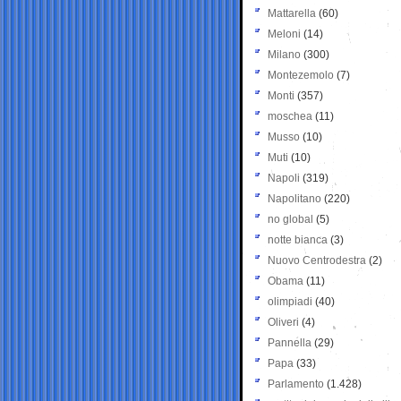
Mattarella
(60)
Meloni
(14)
Milano
(300)
Montezemolo
(7)
Monti
(357)
moschea
(11)
Musso
(10)
Muti
(10)
Napoli
(319)
Napolitano
(220)
no global
(5)
notte bianca
(3)
Nuovo Centrodestra
(2)
Obama
(11)
olimpiadi
(40)
Oliveri
(4)
Pannella
(29)
Papa
(33)
Parlamento
(1.428)