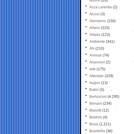
Aborto
(20)
Acca Larentia
(2)
Alcool
(3)
Alemanno
(150)
Alfano
(315)
Alitalia
(123)
Ambiente
(341)
AN
(210)
Animali
(74)
Arancioni
(2)
arte
(175)
Attentato
(329)
Auguri
(13)
Batini
(3)
Berlusconi
(4.295)
Bersani
(234)
Biasotti
(12)
Boldrini
(4)
Bossi
(1.221)
Brambilla
(38)