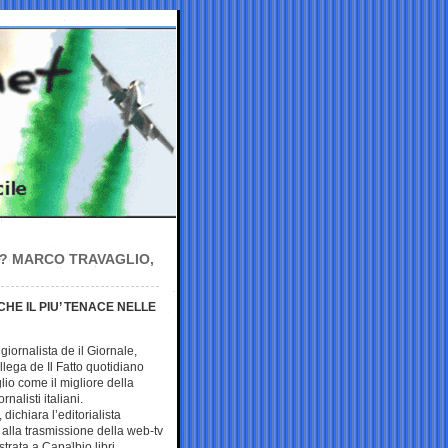
NO? MARCO TRAVAGLIO,
ANCHE IL PIU’ TENACE NELLE
, giornalista de il Giornale,
llega de Il Fatto quotidiano
io come il migliore della
ornalisti italiani.
, dichiara l’editorialista
alla trasmissione della web-tv
strata a Capalbio libri.