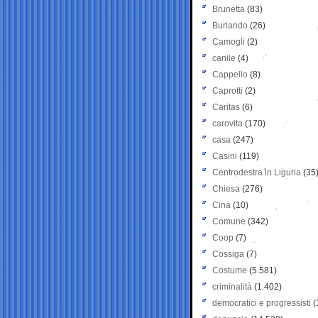
Brunetta
(83)
Burlando
(26)
Camogli
(2)
canile
(4)
Cappello
(8)
Caprotti
(2)
Caritas
(6)
carovita
(170)
casa
(247)
Casini
(119)
Centrodestra in Liguria
(35
Chiesa
(276)
Cina
(10)
Comune
(342)
Coop
(7)
Cossiga
(7)
Costume
(5.581)
criminalità
(1.402)
democratici e progressisti
(