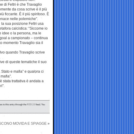
e di Feltri è che Travaglio
mente da cosa scrive è il più
più ficcante. È il più spiritoso. È
tenace nelle polemiche”.
 la sua posizione Feltri usa
afora calcistica: “Siccome io
e idee o la persona, ma le
0 goal a campionato – continua
to momento Travaglio sia il
Salvo quando Travaglio scrive
ve di queste tematiche il suo
ra Stato e mafia” e qualora ci
 mafia”.
è stata trattativa è andata a
i”.
es to this entry through the
RSS 2.0
feed. You
TISCONO MOVIDA E SPIAGGE
»