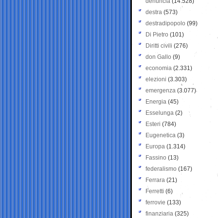
denuncia
(14.528)
destra
(573)
destradipopolo
(99)
Di Pietro
(101)
Diritti civili
(276)
don Gallo
(9)
economia
(2.331)
elezioni
(3.303)
emergenza
(3.077)
Energia
(45)
Esselunga
(2)
Esteri
(784)
Eugenetica
(3)
Europa
(1.314)
Fassino
(13)
federalismo
(167)
Ferrara
(21)
Ferretti
(6)
ferrovie
(133)
finanziaria
(325)