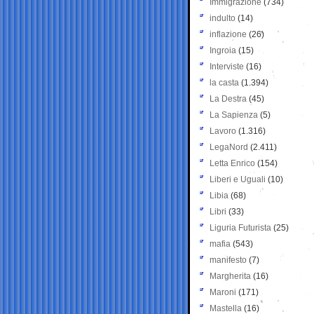
Immigrazione
(734)
indulto
(14)
inflazione
(26)
Ingroia
(15)
Interviste
(16)
la casta
(1.394)
La Destra
(45)
La Sapienza
(5)
Lavoro
(1.316)
LegaNord
(2.411)
Letta Enrico
(154)
Liberi e Uguali
(10)
Libia
(68)
Libri
(33)
Liguria Futurista
(25)
mafia
(543)
manifesto
(7)
Margherita
(16)
Maroni
(171)
Mastella
(16)