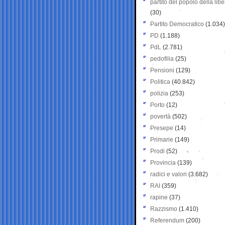
partito del popolo della libe
(30)
Partito Democratico
(1.034)
PD
(1.188)
PdL
(2.781)
pedofilia
(25)
Pensioni
(129)
Politica
(40.842)
polizia
(253)
Porto
(12)
povertà
(502)
Presepe
(14)
Primarie
(149)
Prodi
(52)
Provincia
(139)
radici e valori
(3.682)
RAI
(359)
rapine
(37)
Razzismo
(1.410)
Referendum
(200)