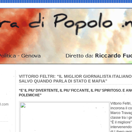
VITTORIO FELTRI: “IL MIGLIOR GIORNALISTA ITALIA
SALVO QUANDO PARLA DI STATO E MAFIA”
“E’ IL PIU’ DIVERTENTE, IL PIU’ FICCANTE, IL PIU’ SPIRITOSO. E 
POLEMICHE”
Vittorio Feltri
il.com
incorona il co
Marco Travagl
classe tra i gi
“È il migliore”
intervenendo 
di Libero regi