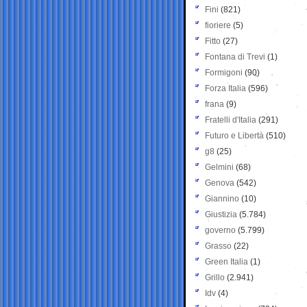
Fini
(821)
fioriere
(5)
Fitto
(27)
Fontana di Trevi
(1)
Formigoni
(90)
Forza Italia
(596)
frana
(9)
Fratelli d'Italia
(291)
Futuro e Libertà
(510)
g8
(25)
Gelmini
(68)
Genova
(542)
Giannino
(10)
Giustizia
(5.784)
governo
(5.799)
Grasso
(22)
Green Italia
(1)
Grillo
(2.941)
Idv
(4)