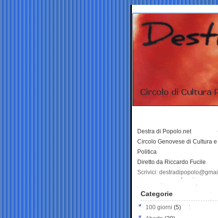
Destra di Popolo.net
Circolo Genovese di Cultura e
Politica
Diretto da Riccardo Fucile
Scrivici: destradipopolo@gma
Categorie
100 giorni
(5)