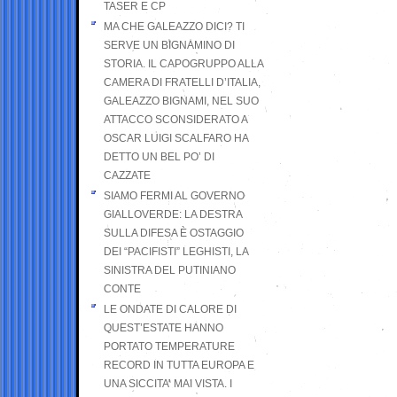
TASER E CP
MA CHE GALEAZZO DICI? TI
SERVE UN BIGNAMINO DI
STORIA. IL CAPOGRUPPO ALLA
CAMERA DI FRATELLI D’ITALIA,
GALEAZZO BIGNAMI, NEL SUO
ATTACCO SCONSIDERATO A
OSCAR LUIGI SCALFARO HA
DETTO UN BEL PO’ DI
CAZZATE
SIAMO FERMI AL GOVERNO
GIALLOVERDE: LA DESTRA
SULLA DIFESA È OSTAGGIO
DEI “PACIFISTI” LEGHISTI, LA
SINISTRA DEL PUTINIANO
CONTE
LE ONDATE DI CALORE DI
QUEST’ESTATE HANNO
PORTATO TEMPERATURE
RECORD IN TUTTA EUROPA E
UNA SICCITA’ MAI VISTA. I