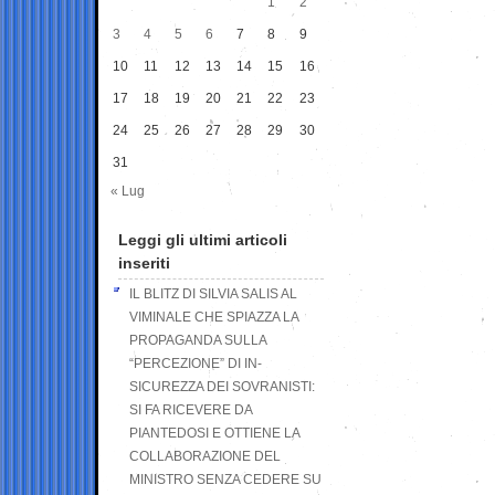
1
2
3
4
5
6
7
8
9
10
11
12
13
14
15
16
17
18
19
20
21
22
23
24
25
26
27
28
29
30
31
« Lug
Leggi gli ultimi articoli
inseriti
IL BLITZ DI SILVIA SALIS AL
VIMINALE CHE SPIAZZA LA
PROPAGANDA SULLA
“PERCEZIONE” DI IN-
SICUREZZA DEI SOVRANISTI:
SI FA RICEVERE DA
PIANTEDOSI E OTTIENE LA
COLLABORAZIONE DEL
MINISTRO SENZA CEDERE SU