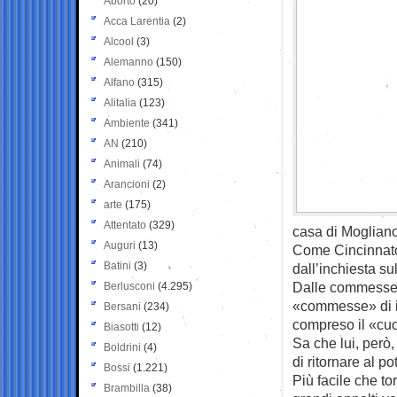
Aborto
(20)
Acca Larentia
(2)
Alcool
(3)
Alemanno
(150)
Alfano
(315)
Alitalia
(123)
Ambiente
(341)
AN
(210)
Animali
(74)
Arancioni
(2)
arte
(175)
Attentato
(329)
casa di Mogliano
Auguri
(13)
Come Cincinnato,
Batini
(3)
dall’inchiesta su
Dalle commesse mi
Berlusconi
(4.295)
«commesse» di in
Bersani
(234)
compreso il «cuor
Biasotti
(12)
Sa che lui, però
Boldrini
(4)
di ritornare al 
Bossi
(1.221)
Più facile che to
Brambilla
(38)