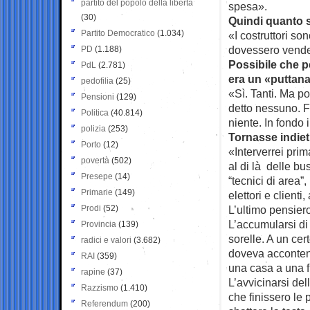
partito del popolo della libertà
spesa».
(30)
Quindi quanto s
Partito Democratico
(1.034)
«I costruttori son
dovessero vender
PD
(1.188)
Possibile che p
PdL
(2.781)
era un «puttan
pedofilia
(25)
«Sì. Tanti. Ma po
Pensioni
(129)
detto nessuno. F
Politica
(40.814)
niente. In fondo 
polizia
(253)
Tornasse indiet
Porto
(12)
«Interverrei pri
povertà
(502)
al di là delle bu
Presepe
(14)
“tecnici di area”
Primarie
(149)
elettori e clien
Prodi
(52)
L’ultimo pensier
L’accumularsi di 
Provincia
(139)
sorelle. A un cer
radici e valori
(3.682)
doveva accontent
RAI
(359)
una casa a una f
rapine
(37)
L’avvicinarsi de
Razzismo
(1.410)
che finissero le
Referendum
(200)