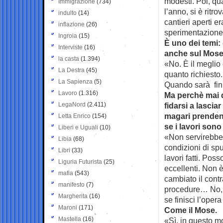
modesti. Poi, qua
Immigrazione
(734)
l’anno, si è ritr
indulto
(14)
cantieri aperti e
inflazione
(26)
sperimentazione d
Ingroia
(15)
È uno dei temi:
Interviste
(16)
anche sul Mose
la casta
(1.394)
«No. È il meglio 
La Destra
(45)
quanto richiesto
La Sapienza
(5)
Quando sarà fini
Lavoro
(1.316)
Ma perchè mai d
LegaNord
(2.411)
fidarsi a lascia
magari prenden
Letta Enrico
(154)
se i lavori sono
Liberi e Uguali
(10)
«Non servirebbe 
Libia
(68)
condizioni di spu
Libri
(33)
lavori fatti. Pos
Liguria Futurista
(25)
eccellenti. Non 
mafia
(543)
cambiato il contr
manifesto
(7)
procedure… No, d
Margherita
(16)
se finisci l’oper
Maroni
(171)
Come il Mose.
Mastella
(16)
«Sì, in questo mo