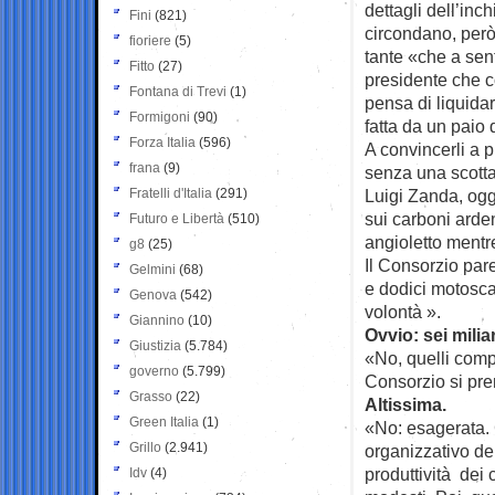
dettagli dell’inch
Fini
(821)
circondano, però
fioriere
(5)
tante «che a sent
Fitto
(27)
presidente che c
Fontana di Trevi
(1)
pensa di liquida
Formigoni
(90)
fatta da un paio 
Forza Italia
(596)
A convincerli a p
frana
(9)
senza una scottat
Fratelli d'Italia
(291)
Luigi Zanda, ogg
sui carboni arde
Futuro e Libertà
(510)
angioletto mentre 
g8
(25)
Il Consorzio pare
Gelmini
(68)
e dodici motosca
Genova
(542)
volontà ».
Giannino
(10)
Ovvio: sei mili
Giustizia
(5.784)
«No, quelli comp
governo
(5.799)
Consorzio si pr
Grasso
(22)
Altissima.
Green Italia
(1)
«No: esagerata. C
Grillo
(2.941)
organizzativo del
produttività dei c
Idv
(4)