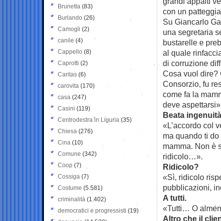
grandi appalti ven
Brunetta
(83)
con un patteggiam
Burlando
(26)
Su Giancarlo Gal
Camogli
(2)
una segretaria s
canile
(4)
bustarelle e pre
Cappello
(8)
al quale rinfacci
di corruzione dif
Caprotti
(2)
Cosa vuol dire? 
Caritas
(6)
Consorzio, fu re
carovita
(170)
come fa la mamma
casa
(247)
deve aspettarsi»
Casini
(119)
Beata ingenuit
Centrodestra in Liguria
(35)
«L’accordo col ve
Chiesa
(276)
ma quando ti do 
Cina
(10)
mamma. Non è so
Comune
(342)
ridicolo…».
Coop
(7)
Ridicolo?
«Sì, ridicolo risp
Cossiga
(7)
pubblicazioni, i
Costume
(5.581)
A tutti.
criminalità
(1.402)
«Tutti… O almeno
democratici e progressisti
(19)
Altro che il cli