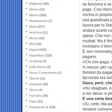
se funziona e se 
Mattarella
(60)
pago. Così ritor
Meloni
(14)
rischia in propri
Milano
(300)
una grandinata p
Montezemolo
(7)
lavora per lo St
Monti
(357)
andare avanti cos
moschea
(11)
spese. Che non 
Musso
(10)
risultati. Ma è fi
Muti
(10)
investano il loro
Napoli
(319)
E non nominategli
Napolitano
(220)
pagano.
no global
(5)
«Chi non paga, sp
in mezzo, per cap
notte bianca
(3)
fornitori da paga
Nuovo Centrodestra
(2)
faccenda era sul
Obama
(11)
Giura, però, ch
olimpiadi
(40)
«Ho sbagliato. A
Oliveri
(4)
a noi stessi: è pe
Pannella
(29)
E una certa dos
Papa
(33)
«Sì, certo. Ma p
Parlamento
(1.428)
rendere convenie