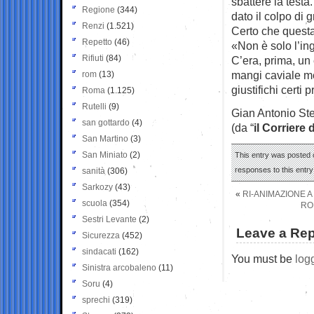
sbattere la testa.
Regione
(344)
dato il colpo di 
Renzi
(1.521)
Certo che questa
Repetto
(46)
«Non è solo l’ing
Rifiuti
(84)
C’era, prima, un
mangi caviale me
rom
(13)
giustifichi certi p
Roma
(1.125)
Rutelli
(9)
Gian Antonio Ste
san gottardo
(4)
(da “
il Corriere 
San Martino
(3)
San Miniato
(2)
This entry was posted o
responses to this entr
sanità
(306)
Sarkozy
(43)
«
RI-ANIMAZIONE A
scuola
(354)
RO
Sestri Levante
(2)
Leave a Rep
Sicurezza
(452)
sindacati
(162)
You must be
log
Sinistra arcobaleno
(11)
Soru
(4)
sprechi
(319)