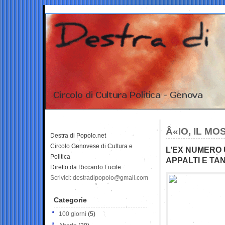
Â«IO, IL M
Destra di Popolo.net
Circolo Genovese di Cultura e
L’EX NUMERO 
Politica
APPALTI E TA
Diretto da Riccardo Fucile
Scrivici: destradipopolo@gmail.com
Categorie
100 giorni
(5)