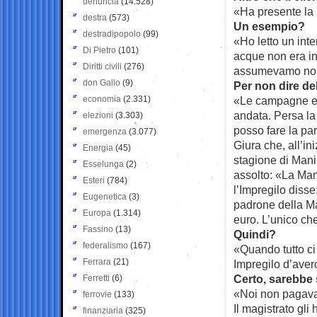
denuncia
(14.528)
«Ha presente la 
destra
(573)
Un esempio?
destradipopolo
(99)
«Ho letto un int
Di Pietro
(101)
acque non era in
Diritti civili
(276)
assumevamo noi
don Gallo
(9)
Per non dire de
economia
(2.331)
«Le campagne ele
andata. Persa la
elezioni
(3.303)
posso fare la pa
emergenza
(3.077)
Giura che, all’in
Energia
(45)
stagione di Mani 
Esselunga
(2)
assolto: «La Man
Esteri
(784)
l’Impregilo diss
Eugenetica
(3)
padrone della Man
Europa
(1.314)
euro. L’unico che
Fassino
(13)
Quindi?
federalismo
(167)
«Quando tutto ci
Ferrara
(21)
Impregilo d’averc
Certo, sarebbe
Ferretti
(6)
«Noi non pagavam
ferrovie
(133)
Il magistrato gli
finanziaria
(325)