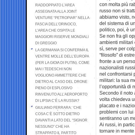
con molta più ra
RADDOPPIATO L’AREA
russo non si trat
ASSEGNATA ALLA JOINT
abbiamo visto, n
VENTURE “PETROPIAR” NELLA
del sistema di u
FASCIA DELL’ORINOCO,
politico, poi, è 
L’AREA CHE OSPITA LE
Se non fra gli opp
MAGGIORI RISERVE MONDIALI
ambienti militar
DI GREGGIO
sì, serve per col
LA GERMANIA SI CONFERMA IL
“filosofo” di est
VENTRE MOLLE DELL’EUROPA
fronte a un pers
(PER LA GIOIA DI PUTIN). COME
nazionalisti russ
MAI I TEDESCHI NON
nel confrontarsi p
VOGLIONO AMMETTERE CHE
militari: la sua 
DIETRO AL CASO DEL DRONE
l’opportunità di 
PIENO DI ESPLOSIVO
Secondo il noto 
RINVENUTO ALL’AEROPORTO
volta chiedeva u
DI LIPSIA C’È LA RUSSIA?
placato e i nazio
GIULIANO FERRARA: ’CHE
problemi con lui 
COSA C’È SOTTO DIETRO
sentiranno un mot
DAVANTI A LATO DEL “SIGNOR
Ai russi, in part
NESSUNO” CHE HA
tornare in mente
STRAPPATO IL PARTITO