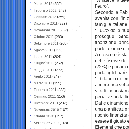
Marzo 2012
(255)
l’euro”.
Febbraio 2012
(247)
Secondo la Fabi,
Gennaio 2012
(259)
svanita con l’ini
Dicembre 2011
(223)
famiglie italiane
“Il 61% della nuo
Novembre 2011
(267)
prosegue il Sind
Ottobre 2011
(283)
finanziarie, prin
Settembre 2011
(268)
parte a forme di 
Agosto 2011
(155)
A crescere è stat
Luglio 2011
(204)
delle riserve del
Giugno 2011
(262)
(22%) e poi ancor
Maggio 2011
(273)
portafogli finanzi
Aprile 2011
(248)
“Il bilancio dei 
Marzo 2011
(255)
ancora una volta 
Febbraio 2011
(233)
stretti, nonostan
penalizzino la liq
Gennaio 2011
(253)
Dalle dinamiche
Dicembre 2010
(237)
una pianificazio
Novembre 2010
(187)
rischio finanziar
Ottobre 2010
(157)
essere il giusto 
Settembre 2010
(148)
Elementi che po