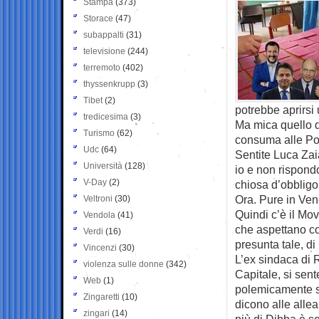
Stampa
(373)
Storace
(47)
subappalti
(31)
televisione
(244)
terremoto
(402)
thyssenkrupp
(3)
Tibet
(2)
potrebbe aprirsi 
tredicesima
(3)
Ma mica quello de
Turismo
(62)
consuma alle Pol
Udc
(64)
Sentite Luca Zai
Università
(128)
io e non rispondo
V-Day
(2)
chiosa d’obbligo:
Ora. Pure in Vene
Veltroni
(30)
Quindi c’è il Mo
Vendola
(41)
che aspettano con
Verdi
(16)
presunta tale, d
Vincenzi
(30)
L’ex sindaca di 
violenza sulle donne
(342)
Capitale, si sent
Web
(1)
polemicamente su
Zingaretti
(10)
dicono alle alle
zingari
(14)
più di Dibba è s