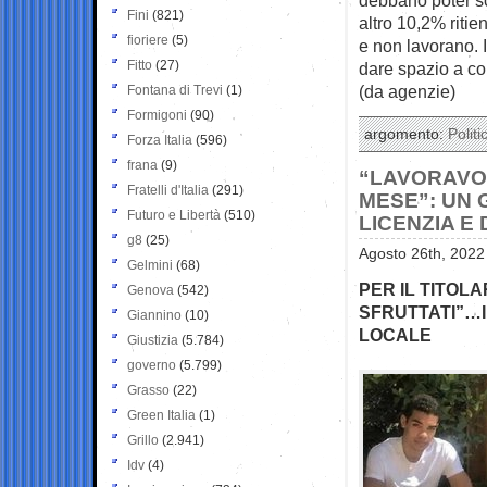
Fini
(821)
altro 10,2% riti
fioriere
(5)
e non lavorano. I
Fitto
(27)
dare spazio a co
(da agenzie)
Fontana di Trevi
(1)
Formigoni
(90)
argomento:
Politi
Forza Italia
(596)
frana
(9)
“LAVORAVO 
Fratelli d'Italia
(291)
MESE”: UN 
Futuro e Libertà
(510)
LICENZIA E
g8
(25)
Agosto 26th, 2022
Gelmini
(68)
PER IL TITOL
Genova
(542)
SFRUTTATI”…I
Giannino
(10)
LOCALE
Giustizia
(5.784)
governo
(5.799)
Grasso
(22)
Green Italia
(1)
Grillo
(2.941)
Idv
(4)