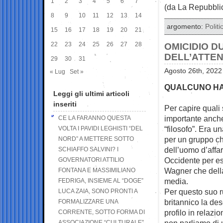
1
2
3
4
5
6
7
(da La Repubbli
8
9
10
11
12
13
14
argomento:
Politi
15
16
17
18
19
20
21
22
23
24
25
26
27
28
OMICIDIO DU
DELL’ATTE
29
30
31
Agosto 26th, 2022
« Lug
Set »
QUALCUNO HA
Leggi gli ultimi articoli
inseriti
Per capire quali 
importante anche 
CE LA FARANNO QUESTA
“filosofo”. Era u
VOLTA I PAVIDI LEGHISTI “DEL
per un gruppo ch
NORD” A METTERE SOTTO
dell’uomo d’affa
SCHIAFFO SALVINI? I
Occidente per es
GOVERNATORI ATTILIO
Wagner che della 
FONTANA E MASSIMILIANO
media.
FEDRIGA, INSIEME AL “DOGE”
Per questo suo r
LUCA ZAIA, SONO PRONTI A
britannico la de
FORMALIZZARE UNA
profilo in relazi
CORRENTE, SOTTO FORMA DI
non parliamo di 
ASSOCIAZIONE “CULTURALE”