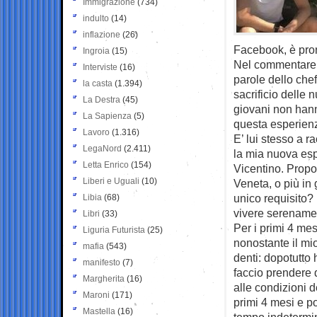
Immigrazione
(734)
indulto
(14)
inflazione
(26)
Facebook, è pron
Ingroia
(15)
Nel commentare 
Interviste
(16)
parole dello che
la casta
(1.394)
sacrificio delle 
La Destra
(45)
giovani non hann
La Sapienza
(5)
questa esperienz
Lavoro
(1.316)
E’ lui stesso a 
LegaNord
(2.411)
la mia nuova esp
Letta Enrico
(154)
Vicentino. Propo
Liberi e Uguali
(10)
Veneta, o più in 
unico requisito?
Libia
(68)
vivere serenamen
Libri
(33)
Per i primi 4 mes
Liguria Futurista
(25)
nonostante il mio
mafia
(543)
denti: dopotutto 
manifesto
(7)
faccio prendere d
Margherita
(16)
alle condizioni d
Maroni
(171)
primi 4 mesi e po
Mastella
(16)
tempo indetermin