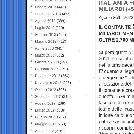
Novembre 2013
(395)
ITALIANI A 
Ottobre 2013
(446)
MILIARDI (
Settembre 2013
(433)
Agosto 26th, 2022
Agosto 2013
(389)
IL CONTANTE È
Luglio 2013
(390)
MILIARDI, MEN
Giugno 2013
(425)
OLTRE 2.700 M
Maggio 2013
(413)
Aprile 2013
(345)
Supera quota 5.25
Marzo 2013
(372)
2021, cresciuta 
Febbraio 2013
(293)
nell’ultimo dece
Gennaio 2013
(361)
E’ quanto si legg
Dicembre 2012
(364)
emerge che “la li
Novembre 2012
(336)
allocazione del r
Il contante è cre
Ottobre 2012
(363)
quoota1.629 mili
Settembre 2012
(341)
lasciato su conti
Agosto 2012
(238)
totale delle mas
Luglio 2012
(328)
In forte calo le 
Giugno 2012
(287)
polizze assicurat
Maggio 2012
(258)
risparmi compless
Aprile 2012
(218)
‘Whatever it take