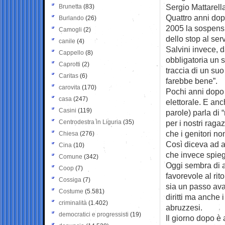
Sergio Mattarella
Brunetta
(83)
Quattro anni dopo
Burlando
(26)
2005 la sospensi
Camogli
(2)
dello stop al serv
canile
(4)
Salvini invece, d
Cappello
(8)
obbligatoria un 
Caprotti
(2)
traccia di un suo
Caritas
(6)
farebbe bene”.
carovita
(170)
Pochi anni dopo 
casa
(247)
elettorale. E anc
Casini
(119)
parole) parla di “
Centrodestra in Liguria
(35)
per i nostri raga
che i genitori no
Chiesa
(276)
Così diceva ad a
Cina
(10)
che invece spiega
Comune
(342)
Oggi sembra di a
Coop
(7)
favorevole al rit
Cossiga
(7)
sia un passo ava
Costume
(5.581)
diritti ma anche 
criminalità
(1.402)
abruzzesi.
democratici e progressisti
(19)
Il giorno dopo è a