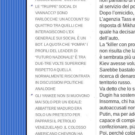
al servizio del p
LE “TRUPPE” SOCIAL DI
Dopo l’omicidio,
VANNACCI? SONO
L’agenzia Tass e 
FARLOCCHE: UN ACCOUNT SU
risposta di Mikha
QUATTRO TRA QUELLI CHE
quale ha decisam
INTERAGISCONO L’EX
dell’auto.
GENERALE SUI SOCIAL È UN
La “killer con pr
BOT. LA QUOTA CHE “POMPA” I
non risulta che l
PROFILI DEL LEADER DI
è sembrata più un
“FUTURO NAZIONALE” È TRA
Kiev avesse volut
DUE-TRE VOLTE SUPERIORE
Sarebbe bastato 
RISPETTO A QUELLA
ricerca di denaro
NORMALMENTE RISCONTRATA
territorio russo.
IN DISCUSSIONI POLITICHE
Va detto che lo sc
ANALOGHE
Dugin ha sostenut
GLI YANKEE NON SI MUOVONO
Insomma, chi ha
MAI SOLO PER UN IDEALE:
autoaccusati non 
ABBATTERE MADURO ERA
Putin, ma per ad
SOLO UN PRETESTO PER
capace di compie
PAPPARSI IL PETROLIO
confezionare, pi
VENEZUELANO .IL COLOSSO
Poi, perché col
AMERICANO CHEVRON HA