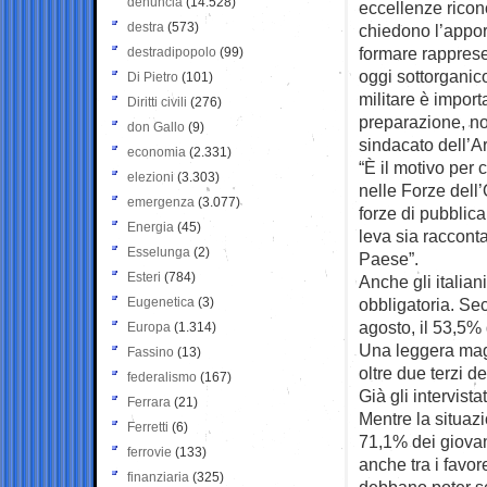
denuncia
(14.528)
eccellenze ricono
destra
(573)
chiedono l’apport
formare rapprese
destradipopolo
(99)
oggi sottorganic
Di Pietro
(101)
militare è import
Diritti civili
(276)
preparazione, non
don Gallo
(9)
sindacato dell’A
economia
(2.331)
“È il motivo per
elezioni
(3.303)
nelle Forze dell’
emergenza
(3.077)
forze di pubblic
Energia
(45)
leva sia raccont
Esselunga
(2)
Paese”.
Esteri
(784)
Anche gli italiani
Eugenetica
(3)
obbligatoria. Sec
agosto, il 53,5% 
Europa
(1.314)
Una leggera magg
Fassino
(13)
oltre due terzi de
federalismo
(167)
Già gli intervist
Ferrara
(21)
Mentre la situazi
Ferretti
(6)
71,1% dei giovani,
ferrovie
(133)
anche tra i favor
finanziaria
(325)
debbano poter sce