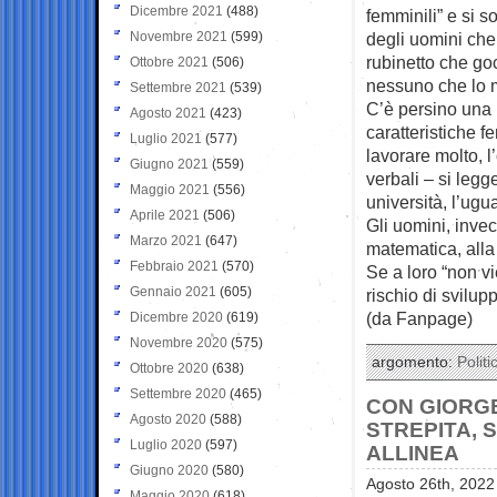
Dicembre 2021
(488)
femminili” e si s
Novembre 2021
(599)
degli uomini che
rubinetto che go
Ottobre 2021
(506)
nessuno che lo m
Settembre 2021
(539)
C’è persino una li
Agosto 2021
(423)
caratteristiche f
Luglio 2021
(577)
lavorare molto, l
Giugno 2021
(559)
verbali – si leg
Maggio 2021
(556)
università, l’ugu
Aprile 2021
(506)
Gli uomini, invece
Marzo 2021
(647)
matematica, alla
Febbraio 2021
(570)
Se a loro “non vi
Gennaio 2021
(605)
rischio di svilu
(da Fanpage)
Dicembre 2020
(619)
Novembre 2020
(575)
argomento:
Politi
Ottobre 2020
(638)
Settembre 2020
(465)
CON GIORGE
Agosto 2020
(588)
STREPITA, S
Luglio 2020
(597)
ALLINEA
Giugno 2020
(580)
Agosto 26th, 2022
Maggio 2020
(618)