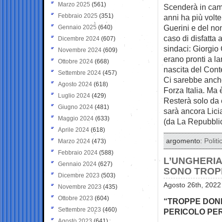
Marzo 2025
(561)
Scenderà in campo
Febbraio 2025
(351)
anni ha più volte
Guerini e del non
Gennaio 2025
(640)
caso di disfatta 
Dicembre 2024
(607)
sindaci: Giorgio 
Novembre 2024
(609)
erano pronti a la
Ottobre 2024
(668)
nascita del Cont
Settembre 2024
(457)
Ci sarebbe anche
Agosto 2024
(618)
Forza Italia. Ma
Luglio 2024
(429)
Resterà solo da 
Giugno 2024
(481)
sarà ancora Lici
Maggio 2024
(633)
(da La Repubbli
Aprile 2024
(618)
argomento:
Politi
Marzo 2024
(473)
Febbraio 2024
(588)
L’UNGHERIA
Gennaio 2024
(627)
SONO TROPP
Dicembre 2023
(503)
Agosto 26th, 2022
Novembre 2023
(435)
Ottobre 2023
(604)
“TROPPE DONN
Settembre 2023
(460)
PERICOLO PER
Agosto 2023
(641)