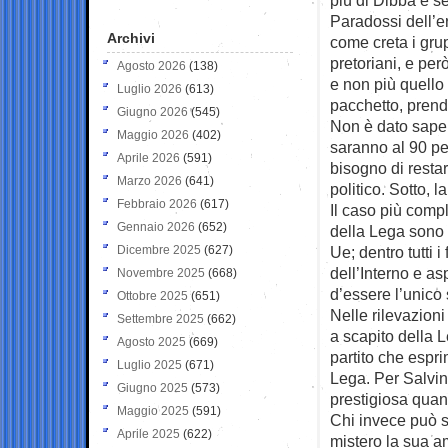
Paradossi dell’e
Archivi
come creta i gru
pretoriani, e per
Agosto 2026
(138)
e non più quello 
Luglio 2026
(613)
pacchetto, prender
Giugno 2026
(545)
Non è dato sape
Maggio 2026
(402)
saranno al 90 pe
Aprile 2026
(591)
bisogno di restar
Marzo 2026
(641)
politico. Sotto, 
Febbraio 2026
(617)
Il caso più comp
Gennaio 2026
(652)
della Lega sono sa
Dicembre 2025
(627)
Ue; dentro tutti 
dell’Interno e as
Novembre 2025
(668)
d’essere l’unico 
Ottobre 2025
(651)
Nelle rilevazioni
Settembre 2025
(662)
a scapito della 
Agosto 2025
(669)
partito che espr
Luglio 2025
(671)
Lega. Per Salvin
Giugno 2025
(573)
prestigiosa quan
Maggio 2025
(591)
Chi invece può s
Aprile 2025
(622)
mistero la sua a