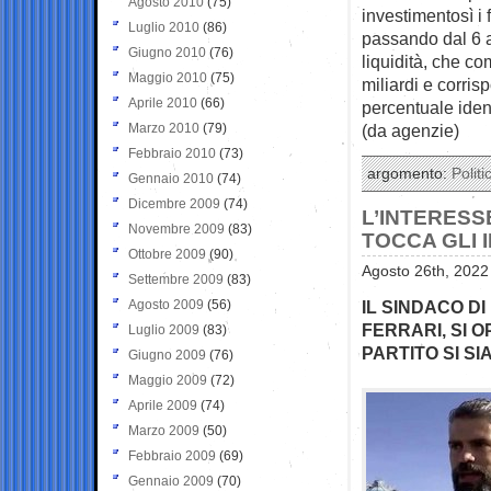
Agosto 2010
(75)
investimentosì i 
Luglio 2010
(86)
passando dal 6 a
Giugno 2010
(76)
liquidità, che c
Maggio 2010
(75)
miliardi e corri
Aprile 2010
(66)
percentuale iden
Marzo 2010
(79)
(da agenzie)
Febbraio 2010
(73)
argomento:
Politi
Gennaio 2010
(74)
Dicembre 2009
(74)
L’INTERESS
Novembre 2009
(83)
TOCCA GLI 
Ottobre 2009
(90)
Agosto 26th, 2022
Settembre 2009
(83)
Agosto 2009
(56)
IL SINDACO DI
FERRARI, SI 
Luglio 2009
(83)
PARTITO SI SI
Giugno 2009
(76)
Maggio 2009
(72)
Aprile 2009
(74)
Marzo 2009
(50)
Febbraio 2009
(69)
Gennaio 2009
(70)