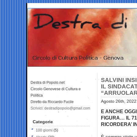
SALVINI INS
Destra di Popolo.net
IL SINDACAT
Circolo Genovese di Cultura e
“ARRUOLARE
Politica
Agosto 26th, 2022
Diretto da Riccardo Fucile
Scrivici: destradipopolo@gmail.com
E ANCHE OGGI
FIGURA… IL 7
Categorie
RICORDERA’ I
100 giorni
(5)
È sempre stato un