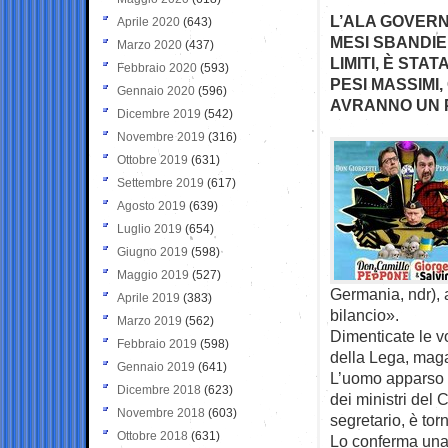
L’ALA GOVERN
Aprile 2020
(643)
MESI SBANDIE
Marzo 2020
(437)
LIMITI, È STA
Febbraio 2020
(593)
PESI MASSIMI
Gennaio 2020
(596)
AVRANNO UN 
Dicembre 2019
(542)
Novembre 2019
(316)
Ottobre 2019
(631)
Settembre 2019
(617)
Agosto 2019
(639)
Luglio 2019
(654)
Giugno 2019
(598)
Maggio 2019
(527)
Germania, ndr), 
Aprile 2019
(383)
bilancio».
Marzo 2019
(562)
Dimenticate le v
Febbraio 2019
(598)
della Lega, maga
Gennaio 2019
(641)
L’uomo apparso ie
Dicembre 2018
(623)
dei ministri del 
Novembre 2018
(603)
segretario, è tor
Ottobre 2018
(631)
Lo conferma una 