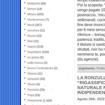
Mattarella
(60)
Poi la scoperta:
Meloni
(14)
vengo pagato 10
Milano
(300)
poveraccio, ‘mica
settimanali, cuci
Montezemolo
(7)
fine deve rinunc
Monti
(357)
per 6 mesi senza
moschea
(11)
riferisce – Imma
Musso
(10)
partenza: tradito,
Muti
(10)
Il titolare si sa
Napoli
(319)
sfruttati, non ho
Napolitano
(220)
nemmeno te, poc
no global
(5)
(da agenzie)
notte bianca
(3)
Nuovo Centrodestra
(2)
argomento:
Politi
Obama
(11)
LA RONZULL
olimpiadi
(40)
“RIGASSIFI
Oliveri
(4)
NATURALE N
Pannella
(29)
INDIPENDEN
Papa
(33)
Agosto 26th, 2022
Parlamento
(1.428)