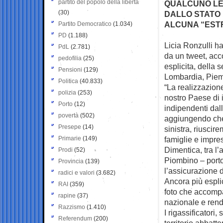
partito del popolo della libertà
QUALCUNO LE 
(30)
DALLO STATO 
ALCUNA “ESTR
Partito Democratico
(1.034)
PD
(1.188)
Licia Ronzulli ha
PdL
(2.781)
da un tweet, ac
pedofilia
(25)
esplicita, della 
Pensioni
(129)
Lombardia, Piem
Politica
(40.833)
“La realizzazione
polizia
(253)
nostro Paese di 
Porto
(12)
indipendenti dall
povertà
(502)
aggiungendo che 
Presepe
(14)
sinistra, riuscir
Primarie
(149)
famiglie e impre
Dimentica, tra l’
Prodi
(52)
Piombino – porto 
Provincia
(139)
l’assicurazione de
radici e valori
(3.682)
Ancora più esplic
RAI
(359)
foto che accompag
rapine
(37)
nazionale e rend
Razzismo
(1.410)
I rigassificatori
Referendum
(200)
territorio abbat