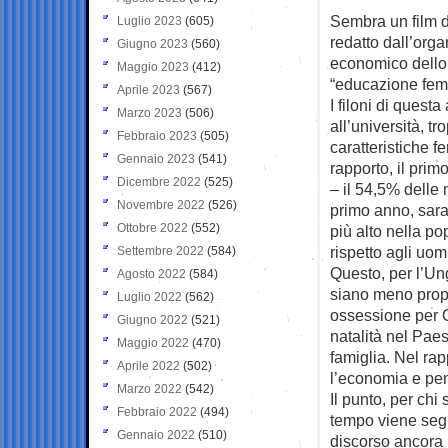
Sembra un film d
Luglio 2023
(605)
redatto dall’org
Giugno 2023
(560)
economico dello 
Maggio 2023
(412)
“educazione fem
Aprile 2023
(567)
I filoni di quest
Marzo 2023
(506)
all’università, t
Febbraio 2023
(505)
caratteristiche f
Gennaio 2023
(541)
rapporto, il pri
Dicembre 2022
(525)
– il 54,5% delle m
Novembre 2022
(526)
primo anno, sara
Ottobre 2022
(552)
più alto nella p
rispetto agli uom
Settembre 2022
(584)
Questo, per l’Un
Agosto 2022
(584)
siano meno prope
Luglio 2022
(562)
ossessione per O
Giugno 2022
(521)
natalità nel Pae
Maggio 2022
(470)
famiglia. Nel rap
Aprile 2022
(502)
l’economia e pen
Marzo 2022
(542)
Il punto, per chi
Febbraio 2022
(494)
tempo viene segn
Gennaio 2022
(510)
discorso ancora pi