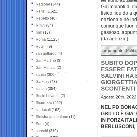
Regione
(344)
Gli impianti di qu
Renzi
(1.521)
fisico liquido a 
Repetto
(46)
nazionale né ind
comunque fuori da
Rifiuti
(84)
gassoso, appunto
rom
(13)
(da agenzie)
Roma
(1.125)
Rutelli
(9)
argomento:
Politi
san gottardo
(4)
San Martino
(3)
SUBITO DOPO
San Miniato
(2)
ESSERE FAT
sanità
(306)
SALVINI HA 
GIORGETTIA
Sarkozy
(43)
SCONTENTI
scuola
(354)
Sestri Levante
(2)
Agosto 26th, 2022
Sicurezza
(452)
NEL PD BONAC
sindacati
(162)
GRILLO È GIA
Sinistra arcobaleno
(11)
IN FORZA ITA
Soru
(4)
BERLUSCONI, 
sprechi
(319)