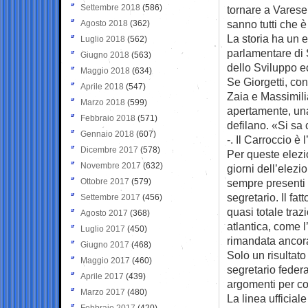
Settembre 2018
(586)
tornare a Varese
sanno tutti che 
Agosto 2018
(362)
La storia ha un 
Luglio 2018
(562)
parlamentare di 
Giugno 2018
(563)
dello Sviluppo 
Maggio 2018
(634)
Se Giorgetti, con
Aprile 2018
(547)
Zaia e Massimili
Marzo 2018
(599)
apertamente, una 
Febbraio 2018
(571)
defilano. «Si sa 
Gennaio 2018
(607)
-. Il Carroccio è 
Dicembre 2017
(578)
Per queste elezio
Novembre 2017
(632)
giorni dell’elez
Ottobre 2017
(579)
sempre presenti a
segretario. Il f
Settembre 2017
(456)
quasi totale traz
Agosto 2017
(368)
atlantica, come 
Luglio 2017
(450)
rimandata ancora
Giugno 2017
(468)
Solo un risultato
Maggio 2017
(460)
segretario federa
Aprile 2017
(439)
argomenti per c
Marzo 2017
(480)
La linea ufficial
Febbraio 2017
(420)