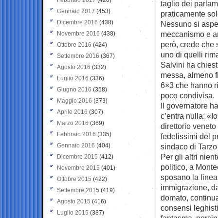
taglio dei parlam
Gennaio 2017
(453)
praticamente solo
Dicembre 2016
(438)
Nessuno si aspet
meccanismo e anc
Novembre 2016
(438)
però, crede che s
Ottobre 2016
(424)
uno di quelli rima
Settembre 2016
(367)
Salvini ha chiest
Agosto 2016
(332)
messa, almeno fi
Luglio 2016
(336)
6×3 che hanno rie
Giugno 2016
(358)
poco condivisa.
Maggio 2016
(373)
Il governatore ha
Aprile 2016
(307)
c’entra nulla: «Io
Marzo 2016
(369)
direttorio veneto
Febbraio 2016
(335)
fedelissimi del 
Gennaio 2016
(404)
sindaco di Tarzo
Per gli altri nie
Dicembre 2015
(412)
politico, a Mont
Novembre 2015
(401)
sposano la linea 
Ottobre 2015
(422)
immigrazione, da
Settembre 2015
(419)
domato, continua.
Agosto 2015
(416)
consensi leghisti
Luglio 2015
(387)
fantasma, persino