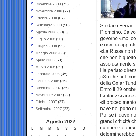
Dicembre 2008
(75)
Novembre 2008
(77)
Ottobre 2008
(67)
Sindaco Ferrari, 
Settembre 2008
(56)
Piombino. Salvo 
Agosto 2008
(39)
governo «mal con
Luglio 2008
(50)
e non ha approfo
Giugno 2008
(55)
«La Russa non ha
Maggio 2008
(63)
che non è quello 
Aprile 2008
(50)
assolutamente s
Marzo 2008
(39)
Ha parlato diret
Febbraio 2008
(35)
«So che nel mome
Gennaio 2008
(36)
della Golar Tund
Dicembre 2007
(25)
Entro il 29 ottob
Novembre 2007
(22)
l’autorizzazione
«Il procedimento 
Ottobre 2007
(27)
nave nel porto d
Settembre 2007
(23)
Poi se il govern
grandi criticità
Agosto 2022
comporterebbe».
L
M
M
G
V
S
D
determinerebbe u