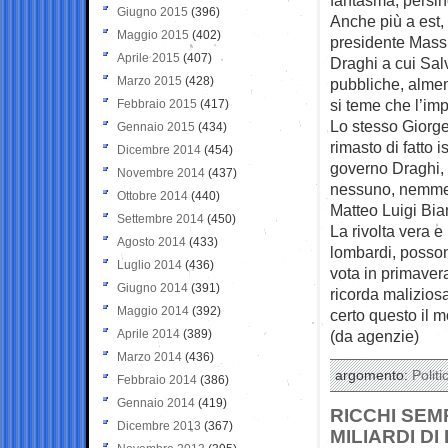
Giugno 2015
(396)
Anche più a est, 
Maggio 2015
(402)
presidente Mass
Aprile 2015
(407)
Draghi a cui Salv
Marzo 2015
(428)
pubbliche, almeno
si teme che l’im
Febbraio 2015
(417)
Lo stesso Giorget
Gennaio 2015
(434)
rimasto di fatto 
Dicembre 2014
(454)
governo Draghi, 
Novembre 2014
(437)
nessuno, nemmeno
Ottobre 2014
(440)
Matteo Luigi Bia
Settembre 2014
(450)
La rivolta vera e
Agosto 2014
(433)
lombardi, posson
Luglio 2014
(436)
vota in primavera
Giugno 2014
(391)
ricorda malizios
Maggio 2014
(392)
certo questo il m
Aprile 2014
(389)
(da agenzie)
Marzo 2014
(436)
argomento:
Politi
Febbraio 2014
(386)
Gennaio 2014
(419)
RICCHI SEM
Dicembre 2013
(367)
MILIARDI D