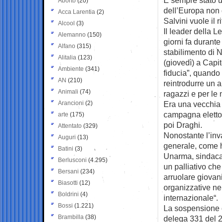
Aborto
(20)
dell’Europa non 
Acca Larentia
(2)
Salvini vuole il r
Alcool
(3)
Il leader della L
Alemanno
(150)
giorni fa durante
Alfano
(315)
stabilimento di N
Alitalia
(123)
(giovedì) a Capit
Ambiente
(341)
fiducia”, quando 
AN
(210)
reintrodurre un an
Animali
(74)
ragazzi e per le 
Arancioni
(2)
Era una vecchia 
campagna elettor
arte
(175)
poi Draghi.
Attentato
(329)
Nonostante l’inv
Auguri
(13)
generale, come h
Batini
(3)
Unarma, sindacato
Berlusconi
(4.295)
un palliativo che
Bersani
(234)
arruolare giovani
Biasotti
(12)
organizzative ne
Boldrini
(4)
internazionale“.
Bossi
(1.221)
La sospensione de
Brambilla
(38)
delega 331 del 2