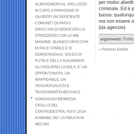
per motivi abiett
ALBERGHIERO AL GRILLOZZO
criminale. Ed è p
IN CAPO, A PARAGONE DI
basso: qualunque
GIUSEPPI UN DEFICIENTE
ma non essere acc
COMUNE? QUANDO
(da agenzie)
GRACCHIA DI GENOCIDIO LO
STROZZEREI CON LE MIE
argomento:
Politi
MANONE. QUANDO GRACCHIA
DI PACE STABILE E DI
« Previous Entries
DEMOCRAZIA AL SOLDO DI
PUTIN E DELLA SUA ARMATA
GLI TAGLIEREI LA GOLA: E’ UN
OPPORTUNISTA, UN
INAFFIDABILE, UN
TRASVERSALISTA E
TRASFORMISTA BESTIALE.
SONDAGGIO BIDIMEDIA:
CROLLO DEL
CENTRODESTRA, FDI E LEGA
AI MINIMI, GIU’ LA FIDUCIA IN
MELONI